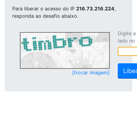
Para liberar o acesso
do IP
216.73.216.224
,
responda ao desafio abaixo.
Digite 
lado no
[trocar imagem]