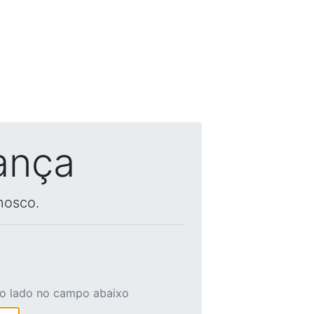
ança
nosco.
ao lado no campo abaixo