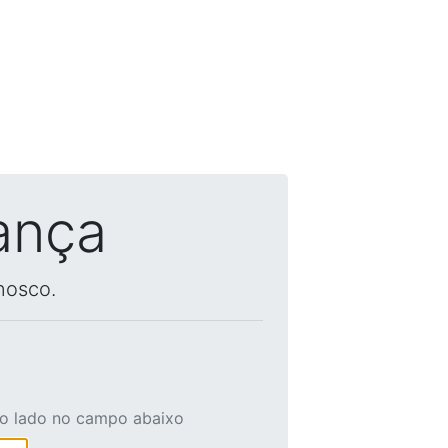
ança
nosco.
ao lado no campo abaixo