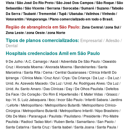
SÃO CRISTOVÃO PLANO DE SAÚDE EMPRESARIAL
Vista / São José Do Rio Preto / São José Dos Campos / São Roque / São
BIOVIDA PLANO DE SAÚDE INDIVIDUAL
Sebastião / São Vicente / Serrana / Sorocaba / Sumaré / Suzano / Taboão
SÃO MIGUEL PLANO DE SAÚDE EMPRESARIAL
BLUE MED PLANO DE SAÚDE INDIVIDUAL
Da Serra / Taubaté / Tremembé / Tupã / Ubatuba / Valinhos / Vinhedo /
Votorantim / Votuporanga / Plano comercializado em todo o Brasil.
SISTEMAS PLANO DE SAÚDE EMPRESARIAL
CLASSES PLANO DE SAÚDE INDIVIDUAL
Região de abrangência em São Paulo:
Zona Central / zona Sul /
Zona Leste / zona Oeste / zona Norte
SOMPO PLANO DE SAÚDE EMPRESARIAL
CUIDAR ME PLANO DE SAÚDE INDIVIDUAL
Tipos de planos comercializados:
Empresarial / Adesão /
SULAMERICA PLANO DE SAÚDE EMPRESARIAL
Dental
CRUZ AZUL PLANO DE SAÚDE INDIVIDUAL
Hospitais credenciados Amil em São Paulo
TOTAL MEDCARE PLANO DE SAÚDE EMPRESARIAL
GARANTIA GS PLANO INDIVIDUAL
9 De Julho / A.C. Camargo / Aacd / Adventista De São Paulo / Oswaldo
TRASMONTANO PLANO DE SAÚDE EMPRESARIAL
GNDI PLANO DE SAÚDE INDIVIDUAL
Cruz / Alvorada Moema / Alvorada Moema / Bandeirantes / Santa
Marcelina / Santa Rita / Cema / Central Guaianases / Clínica Infantil Do
UNIHOSP PLANO DE SAÚDE EMPRESARIAL
INTERCLINICAS PLANO DE SAÚDE INDIVIDUAL
Ipiranga / Clinica Maia / Cruz Azul / Crya / Da Criança / Da Luz – Da Luz /
Unid. Av. Azevedo Macedo / Da Luz / Unid. Av. Rodrigues Alves / Da Luz /
UNIMED CENTRAL PLANO DE SAÚDE EMPRESARIAL
KIPP PLANO DE SAÚDE INDIVIDUAL
Unid. Av. Santo Amaro / Das Clinicas / Day / De Olhos Paulista / Defeitos
Da Face / Do Coração / Do Rim E Hipertensão / E Mater Vidas / Graacc /
UNIMED GUARULHOS PLANO DE SAÚDE EMPRESARIAL
MEDICAL HEALTH PLANO DE SAÚDE INDIVIDUAL
Iop / H. S. Luiz Jabaquara / Ibcc / Incor São Paulo / Infantil Sabara / Jardins
/ Leforte / Metropolitano / Metropolitano Butantã / Metropolitano Clínico-
ÚNICA PLANO DE SAÚDE EMPRESARIAL
MED TOUR PLANO DE SAÚDE INDIVIDUAL
Cirúrgica / Metropolitano Butantã / Metropolitano Infantil / Nipo Brasileiro /
Oito De Maio / Paranaguá / Paulista / Paulistano / Presidente / Pro-Matre
PLENA PLANO DE SAÚDE INDIVIDUAL
Paulista / Radiocl Tadao Mori / Ruben Berta / Samaritano / San Paolo /
Santa Catarina / Santa Cruz / Santa Isabel / Santa Joana / Santa Paula /