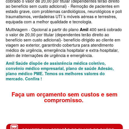
cobrado o valor de 20,00 por titular (dependentes terão direito
ao benefício sem custo adicional) - Remoção de pacientes em
SANTA HELENA PLANO DE SAÚDE INFANTIL
estado grave, com problemas cardiológicos, neurológicos e poli
traumatismos, verdadeiras UTI´s móveis aéreas e terrestres,
SÃO CRISTOVÃO PLANO DE SAÚDE INFANTIL
equipada com a melhor qualidade e tecnologia.
SÃO MIGUEL PLANO DE SAÚDE INFANTIL
Multiviagem - Opcional a partir do plano
Amil
400 será cobrado
o valor de 20,00 por titular (dependentes terão direito ao
benefício sem custo adicional)- benefício dirigido ao cliente em
STA CASA MAUÁ PLANO DE SAÚDE INFANTIL
viagem ao exterior, garantindo cobertura para atendimento
médico de urgência, emergência hospitalar e extra-hospitalar,
TOTAL MEDCARE PLANO DE SAÚDE INFANTIL
além de internações de urgência e emergência.
TRASMONTANO PLANO DE SAÚDE INFANTIL
Amil Saúde dispõe de assistência médica coletivo,
convênio médico empresarial, plano de saúde Adesão,
ÚNICA PLANO DE SAÚDE INFANTIL
plano médico PME. Temos os melhores valores do
mercado. Confira !
UNIHOSP PLANO DE SAÚDE INFANTIL
PLANO DE SAÚDE SÊNIOR
Faça um orçamento sem custos e sem
compromisso.
AMEPLAN PLANO DE SAÚDE SÊNIOR
BIO SAÚDE PLANO DE SAÚDE SÊNIOR
BIOVIDA PLANO DE SAÚDE SÊNIOR