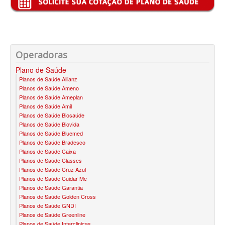
BLUE MED PLANO DE SAÚDE SÊNIOR
CUIDAR ME PLANO DE SAÚDE SÊNIOR
GNDI PLANO DE SAÚDE SÊNIOR
Operadoras
GARANTIA GS PLANO DE SAÚDE SÊNIOR
Plano de Saúde
Planos de Saúde Allianz
GREENLINE PLANO DE SAÚDE SÊNIOR
Planos de Saúde Ameno
Planos de Saúde Ameplan
KIPP PLANO DE SAÚDE SÊNIOR
Planos de Saúde Amil
Planos de Saúde Biosaúde
MEDSENIORPLANO DE SAÚDE SÊNIOR
Planos de Saúde Biovida
Planos de Saúde Bluemed
QSAÚDE PLANO DE SAÚDE SÊNIOR
Planos de Saúde Bradesco
Planos de Saúde Caixa
SANTA HELENA PLANO DE SAÚDE SÊNIOR
Planos de Saúde Classes
Planos de Saúde Cruz Azul
SÃO CRISTOVÃO PLANO DE SAÚDE SÊNIOR
Planos de Saúde Cuidar Me
Planos de Saúde Garantia
Planos de Saúde Golden Cross
TOTAL MEDCARE PLANO DE SAÚDE SÊNIOR
Planos de Saúde GNDI
Planos de Saúde Greenline
TRANSMONTANO PLANO DE SAÚDE SÊNIOR
Planos de Saúde Interclinicas