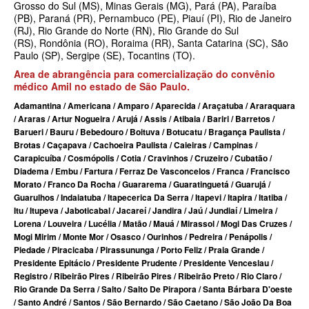
Grosso do Sul (MS)
,
Minas Gerais (MG)
,
Pará (PA)
,
Paraíba
MEDICAL HEALTH PLANO DE SAÚDE EMPRESARIAL
(PB)
,
Paraná (PR)
,
Pernambuco (PE)
,
Piauí (PI)
,
Rio de Janeiro
(RJ)
,
Rio Grande do Norte (RN)
,
Rio Grande do Sul
MED TOUR PLANO DE SAÚDE EMPRESARIAL
(RS)
,
Rondônia (RO)
,
Roraima (RR)
,
Santa Catarina (SC)
,
São
Paulo (SP)
,
Sergipe (SE)
,
Tocantins (TO)
.
NEXT SEISA PLANO DE SAÚDE EMPRESARIAL
Area de abrangência para comercialização do convênio
NOTREDAME PLANO DE SAÚDE EMPRESARIAL
médico Amil no estado de São Paulo.
Adamantina / Americana / Amparo / Aparecida / Araçatuba / Araraquara
OMINT PLANO DE SAÚDE EMPRESARIAL
/ Araras / Artur Nogueira / Arujá / Assis / Atibaia / Bariri / Barretos /
Barueri / Bauru / Bebedouro / Boituva / Botucatu / Bragança Paulista /
ONE HEALTH PLANO DE SAÚDE EMPRESARIAL
Brotas / Caçapava / Cachoeira Paulista / Caieiras / Campinas /
Carapicuíba / Cosmópolis / Cotia / Cravinhos / Cruzeiro / Cubatão /
PLENA PLANO DE SAÚDE EMPRESARIAL
Diadema / Embu / Fartura / Ferraz De Vasconcelos / Franca / Francisco
Morato / Franco Da Rocha / Guararema / Guaratinguetá / Guarujá /
PORTO SEGURO PLANO DE SAÚDE EMPRESARIAL
Guarulhos / Indaiatuba / Itapecerica Da Serra / Itapevi / Itapira / Itatiba /
Itu / Itupeva / Jaboticabal / Jacareí / Jandira / Jaú / Jundiaí / Limeira /
SAMED PLANO DE SAÚDE EMPRESARIAL
Lorena / Louveira / Lucélia / Matão / Mauá / Mirassol / Mogi Das Cruzes /
Mogi Mirim / Monte Mor / Osasco / Ourinhos / Pedreira / Penápolis /
SANTA CASA DE MAUÁ PLANO DE SAÚDE EMPRESARIAL
Piedade / Piracicaba / Pirassununga / Porto Feliz / Praia Grande /
Presidente Epitácio / Presidente Prudente / Presidente Venceslau /
PLANO DE SAÚDE INDIVIDUAL
SANTARIS PLANO DE SAÚDE EMPRESARIAL
Registro / Ribeirão Pires / Ribeirão Pires / Ribeirão Preto / Rio Claro /
Rio Grande Da Serra / Salto / Salto De Pirapora / Santa Bárbara D'oeste
SANTA HELENA PLANO DE SAÚDE EMPRESARIAL
BIO SAÚDE PLANO DE SAÚDE INDIVIDUAL
/ Santo André / Santos / São Bernardo / São Caetano / São João Da Boa