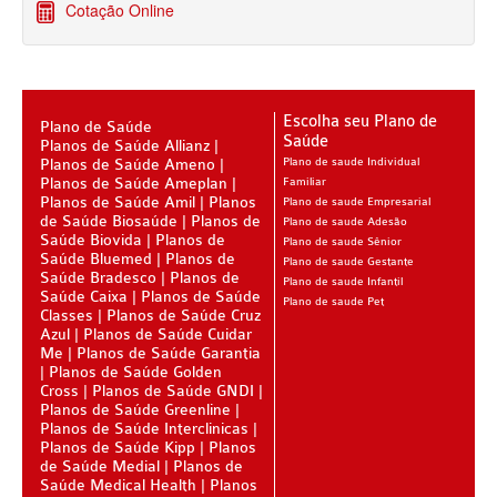
Cotação Online
PLANO DE SAÚDE STA CASA MAUÁ
PLANO DE SAÚDE MEDIAL
PLANO DE SAÚDE MEDICAL HEALTH
Escolha seu Plano de
Plano de Saúde
PLANO DE SAÚDE MEDICOL
Saúde
Planos de Saúde Allianz
Planos de Saúde Ameno
Plano de saude Individual
PLANO DE SAÚDE MED TOUR
Planos de Saúde Ameplan
Familiar
Planos de Saúde Amil
Planos
Plano de saude Empresarial
PLANO DE SAÚDE NEXT SEISA
de Saúde Biosaúde
Planos de
Plano de saude Adesão
Saúde Biovida
Planos de
Plano de saude Sênior
PLANO DE SAÚDE ADESÃO
PLANO DE SAÚDE NOTREDAME
Saúde Bluemed
Planos de
Plano de saude Gestante
Saúde Bradesco
Planos de
Plano de saude Infantil
Saúde Caixa
Planos de Saúde
PLANO DE SAÚDE OESTE AMR
AMEPLAN PLANO DE SAÚDE ADESÃO
Plano de saude Pet
Classes
Planos de Saúde Cruz
Azul
Planos de Saúde Cuidar
PLANO DE SAÚDE ÔMEGA
AMIL PLANO DE SAÚDE ADESÃO
Me
Planos de Saúde Garantia
Planos de Saúde Golden
PLANO DE SAÚDE OMINT
AMIL FÁCIL PLANO DE SAÚDE ADESÃO
Cross
Planos de Saúde GNDI
Planos de Saúde Greenline
PLANO DE SAÚDE ONE HEALTH
BIO SAÚDE PLANO DE SAÚDE ADESÃO
Planos de Saúde Interclinicas
Planos de Saúde Kipp
Planos
PLANO DE SAÚDE PLENA
BIOVIDA PLANO DE SAÚDE ADESÃO
de Saúde Medial
Planos de
Saúde Medical Health
Planos