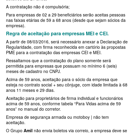
A contratação não é compulsória;
BIOVIDA PLANO DE SAÚDE FAMILIAR
Para empresas de 02 a 29 beneficiários serão aceitas pessoas
nas faixas etárias de 59 a 68 anos (desde que sejam sócios da
CRUZ AZUL PLANO DE SAÚDE FAMILIAR
empresa).
Regra de aceitação para empresas MEI e CEI.
CUIDAR ME PLANO DE SAÚDE FAMILIAR
A partir de 08/03/2016, será necessário anexar a Declaração de
GNDI PLANO DE SAÚDE FAMILIAR
Regularidade, com firma reconhecida em cartório às propostas
PME para a contratação das empresas CEI e MEI.
GARANTIA GS PLANO DE SAÚDE FAMILIAR
Ressaltamos que a contratação do plano somente será
permitida para empresas que possuam no mínimo 6 (seis)
INTERCLINICAS PLANO DE SAÚDE FAMILIAR
meses de cadastro no CNPJ.
KIPP PLANO DE SAÚDE FAMILIAR
Acima de 59 anos, aceitação para o sócio da empresa que
esteja no contrato social + seu cônjuge, com idade limitada à 68
MED TOUR PLANO DE SAÚDE FAMILIAR
anos 11 meses e 29 dias.
Aceitação para proprietários de firma individual e funcionários
MEDICAL HEALTH PLANO DE SAÚDE FAMILIAR
acima de 59 anos, conforme tabela “Para Vidas acima de 59
anos” no manual do corretor.
PLENA PLANO DE SAÚDE FAMILIAR
Empresa de segurança armada ou motoboy | não tem
aceitação.
QSAUDE PLANO DE SAÚDE FAMILIAR
O Grupo
Amil
não envia boletos via correio, a empresa deve se
SANTA HELENA PLANO DE SAÚDE FAMILIAR