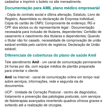
cadastrar e imprimir o boleto no site mensalmente.
Documentação para AMIL plano médico empresarial
SANTARIS PLANO DE SAÚDE FAMILIAR
- Cópia do contrato social e última alteração, Estatuto, Livro de
SÃO CRISTOVÃO PLANO DE SAÚDE FAMILIAR
Registro, Assembleia ou declaração de Empresa individual;
Cópia do cartão de CNPJ; Comprovante de endereço; RG e
SÃO MIGUEL PLANO DE SAÚDE FAMILIAR
CPF dos sócios ou do representante legal - Documentação
necessária para inclusão de titulares, dependentes: Certidão de
STA CASA MAUÁ PLANO DE SAÚDE FAMILIAR
casamento e nascimento dos titulares e dependentes; Quando
o titular não for casado, necessidade de comprovação de união
TOTAL MEDCARE PLANO DE SAÚDE FAMILIAR
estável emitida pelo cartório de registros; Declaração de União
estável;
TRASMONTANO PLANO DE SAÚDE FAMILIAR
Diferenciais de coberturas do plano de saúde Amil
ÚNICA PLANO DE SAÚDE FAMILIAR
Tele atendimento
Amil
- um canal de comunicação permanente
24 horas por dia, com equipe médica de plantão preparada
UNIHOSP PLANO DE SAÚDE FAMILIAR
para orientar o cliente.
Amil
na Internet - canal de comunicação online em tempo real
UNIMED GUARULHOS PLANO DE SAÚDE FAMILIAR
sobre serviços, informações, rede e segunda via de
documentos.
CLASSES PLANO DE SAÚDE FAMILIAR
UCP - Unidade de Correção Postural - centro de diagnóstico,
tratamento e prevenção das patologias posturais, com serviços
PLANO DE SAÚDE INFANTIL
de fisioterapias avançados revertendo quadros clínicos graves e
evitando até a realização de cirurgias.
AMIL PLANO DE SAÚDE INFANTIL