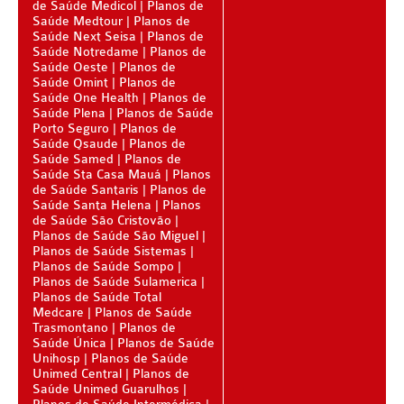
PLANO DE SAÚDE PORTO SEGURO
de Saúde Medicol
BLUE MED PLANO DE SAÚDE ADESÃO
Planos de
Saúde Medtour
Planos de
Saúde Next Seisa
Planos de
PLANO DE SAÚDE QSAÚDE
BRADESCO PLANO DE SAÚDE ADESÃO
Saúde Notredame
Planos de
Saúde Oeste
Planos de
PLANO DE SAÚDE PREVENT
CLASSES PLANO DE SAÚDE ADESÃO
Saúde Omint
Planos de
Saúde One Health
Planos de
PLANO DE SAÚDE SÃO CRISTÓVÃO
CRUZ AZUL PLANO DE SAÚDE ADESÃO
Saúde Plena
Planos de Saúde
Porto Seguro
Planos de
PLANO DE SAÚDE SÃO MIGUEL
CUIDAR ME PLANO DE SAÚDE ADESÃO
Saúde Qsaude
Planos de
Saúde Samed
Planos de
PLANO DE SAÚDE SANTA HELENA
GARANTIA GS PLANO DE SAÚDE ADESÃO
Saúde Sta Casa Mauá
Planos
de Saúde Santaris
Planos de
Saúde Santa Helena
PLANO DE SAÚDE SANTAMALIA
Planos
GOLDEN CROSS PLANO DE SAÚDE ADESÃO
de Saúde São Cristovão
Planos de Saúde São Miguel
PLANO DE SAÚDE SOMPO
GNDI PLANO DE SAÚDE ADESÃO
Planos de Saúde Sistemas
Planos de Saúde Sompo
PLANO DE SAÚDE SULAMERICA
INTERCLINICAS PLANO DE SAÚDE ADESÃO
Planos de Saúde Sulamerica
Planos de Saúde Total
PLANO DE SAÚDE TRANSMONTANO
MEDIAL PLANO DE SAÚDE ADESÃO
Medcare
Planos de Saúde
Trasmontano
Planos de
PLANO DE SAÚDE UNIHOSP
MEDICAL HEALTH PLANO DE SAÚDE ADESÃO
Saúde Única
Planos de Saúde
Unihosp
Planos de Saúde
PLANO DE SAÚDE SISTEMAS
ONE HEALTH PLANO DE SAÚDE ADESÃO
Unimed Central
Planos de
Saúde Unimed Guarulhos
PLANO DE SAÚDE SAMED