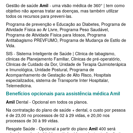
Gestão de saúde
Amil
- uma visão médica de 360° | tem como
BIO SAÚDE PLANO DE SAÚDE INFANTIL
objetivo não apenas tratar as doenças, mas também utilizar
todos os recursos para preveni-las.
BIOVIDA PLANO DE SAÚDE INFANTIL
Programa de prevenção e Educação ao Diabetes, Programa de
Atividade Física ao Ar Livre, Programa Peso Saudável,
BLUE MED PLANO DE SAÚDE INFANTIL
Programa de Atividade Física para Idosos, Programa
Antitabagismo PREVFUMO, Programa de Mudança de Estilo de
CLASSES PLANO DE SAÚDE INFANTIL
Vida.
CUIDAR ME PLANO DE SAÚDE INFANTIL
SIS - Sistema Inteligente de Saúde | Clinica de tabagismo,
clinicas de Planejamento Familiar, Clinicas de pré-operatório,
Clinicas de Cuidado da Dor, Unidade de Terapia Quimioterápica
GARANTIA GS PLANO DE SAÚDE INFANTIL
e Imunológica, Unidade Postural, Programa de
Acompanhamento de Gestação de Alto Risco, Hospitais
GNDI PLANO DE SAÚDE INFANTIL
especializados, sistema de Transporte Inter Hospitalar,
Telemedicina.
KIPP PLANO DE SAÚDE INFANTIL
Benefícios opcionais para assistência médica Amil
MEDICAL HEALTH PLANO DE SAÚDE INFANTIL
Amil
Dental - Opcional em todos os planos.
MED TOUR PLANO DE SAÚDE INFANTIL
Na contratação do plano de saúde + dental, o custo por pessoa
é de 23,00 no processos de 02 à 29 vidas, e 20,00 nos
PLENA PLANO DE SAÚDE INFANTIL
processos de 30 à 99 vidas.
Resgate Saúde - Opcional a partir do plano
Amil
400 será
QSAUDE PLANO DE SAÚDE INFANTIL