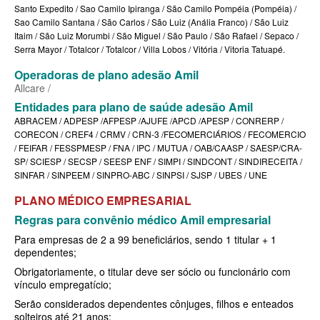
QSAUDE PLANO DE SAÚDE INDIVIDUAL
Santo Expedito / Sao Camilo Ipiranga / São Camilo Pompéia (Pompéia) /
Sao Camilo Santana / São Carlos / São Luiz (Anália Franco) / São Luiz
SANTA HELENA PLANO DE SAÚDE INDIVIDUAL
Itaim / São Luiz Morumbi / São Miguel / São Paulo / São Rafael / Sepaco /
Serra Mayor / Totalcor / Totalcor / Villa Lobos / Vitória / Vitoria Tatuapé.
SANTARIS PLANO DE SAÚDE INDIVIDUAL
Operadoras de plano adesão Amil
SÃO CRISTOVÃO PLANO DE SAÚDE INDIVIDUAL
Allcare
/
Entidades para plano de saúde adesão Amil
SÃO MIGUEL PLANO DE SAÚDE INDIVIDUAL
ABRACEM / ADPESP /AFPESP /AJUFE /APCD /APESP / CONRERP /
CORECON / CREF4 / CRMV / CRN-3 /FECOMERCIÁRIOS / FECOMERCIO
STA CASA MAUÁ PLANO DE SAÚDE INDIVIDUAL
/ FEIFAR / FESSPMESP / FNA / IPC / MUTUA / OAB/CAASP / SAESP/CRA-
SP/ SCIESP / SECSP / SEESP ENF / SIMPI / SINDCONT / SINDIRECEITA /
TOTAL MEDCARE PLANO DE SAÚDE INDIVIDUAL
SINFAR / SINPEEM / SINPRO-ABC / SINPSI / SJSP / UBES / UNE
TRASMONTANO PLANO DE SAÚDE INDIVIDUAL
PLANO MÉDIC
O EMPRESARIAL
ÚNICA PLANO DE SAÚDE INDIVIDUAL
Regras para convênio médico Amil empresarial
Para empresas de 2 a 99 beneficiários, sendo 1 titular + 1
UNIHOSP PLANO DE SAÚDE INDIVIDUAL
dependentes;
UNIMED GUARULHOS PLANO DE SAÚDE INDIVIDUAL
Obrigatoriamente, o titular deve ser sócio ou funcionário com
vínculo empregatício;
PLANO DE SAÚDE FAMILIAR
Serão considerados dependentes cônjuges, filhos e enteados
solteiros até 21 anos;
BLUE MED PLANO DE SAÚDE FAMILIAR