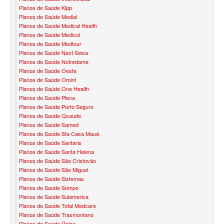
Planos de Saúde Kipp
ÚNICA PLANO DE SAÚDE SÊNIOR
Planos de Saúde Medial
Planos de Saúde Medical Health
UNIHOSP PLANO DE SAÚDE SÊNIOR
Planos de Saúde Medicol
Planos de Saúde Medtour
OPERADORAS
Planos de Saúde Next Seisa
Planos de Saúde Notredame
PLANO DE SAÚDE ALLIANZ
Planos de Saúde Oeste
Planos de Saúde Omint
PLANO DE SAÚDE AMEPLAN
Planos de Saúde One Health
Planos de Saúde Plena
PLANO DE SAÚDE AMENO
Planos de Saúde Porto Seguro
Planos de Saúde Qsaude
PLANO DE SAÚDE AMIL
Planos de Saúde Samed
Planos de Saúde Sta Casa Mauá
PLANO DE SAÚDE BIOSAÚDE
Planos de Saúde Santaris
Planos de Saúde Santa Helena
PLANO DE SAÚDE BIOVIDA
Planos de Saúde São Cristovão
Planos de Saúde São Miguel
PLANO DE SAÚDE BLUEMED
Planos de Saúde Sistemas
Planos de Saúde Sompo
PLANO DE SAÚDE BRADESCO
Planos de Saúde Sulamerica
Planos de Saúde Total Medcare
PLANO DE SAÚDE CAIXA
Planos de Saúde Trasmontano
Planos de Saúde Única