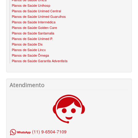
PLANO DE SAÚDE CLASSES AACL
Planos de Saúde Unihosp
Planos de Saúde Unimed Central
PLANO DE SAÚDE CUIDAR ME
Planos de Saúde Unimed Guarulhos
Planos de Saúde Intermédica
PLANO DE SAÚDE DIX
Planos de Saúde Golden Care
Planos de Saúde Santamalia
PLANO DE SAÚDE GARANTIA GS SAÚDE
Planos de Saúde Unimed P.
Planos de Saúde Dix
Planos de Saúde Lincx
PLANO DE SAÚDE GARANTIA ADVENTISTA
Planos de Saúde Ômega
Planos de Saúde Garantia Adventista
PLANO DE SAÚDE GOLDEN CARE
PLANO DE SAÚDE GOLDEN CROSS
Atendimento
PLANO DE SAÚDE GNDI
PLANO DE SAÚDE KIPP
PLANO DE SAÚDE INTERMÉDICA
PLANO DE SAÚDE GREENLINE
PLANO DE SAÚDE LINCX
(11) 9-6504-7109