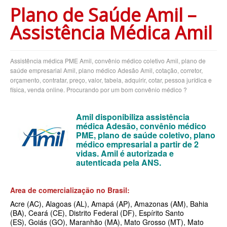
Plano de Saúde Amil –
BLUE MED PLANO DE SAÚDE EMPRESARIAL
Assistência Médica Amil
BRADESCO PLANO DE SAÚDE EMPRESARIAL
CAIXA PLANO DE SAÚDE EMPRESARIAL
Assistência médica PME Amil, convênio médico coletivo Amil, plano de
CLASSES PLANO DE SAÚDE EMPRESARIAL
saúde empresarial Amil, plano médico Adesão Amil, cotação, corretor,
orçamento, contratar, preço, valor, tabela, adquirir, cotar, pessoa jurídica e
CUIDAR ME PLANO DE SAÚDE EMPRESARIAL
física, venda online. Procurando por um bom convênio médico ?
CRUZ AZUL PLANO DE SAÚDE EMPRESARIAL
Amil disponibiliza assistência
GARANTIA GS PLANO DE SAÚDE EMPRESARIAL
médica Adesão, convênio médico
PME, plano de saúde coletivo, plano
GOLDEN CROSS PLANO EMPRESARIAL
médico empresarial a partir de 2
vidas. Amil é autorizada e
GNDI PLANO DE SAÚDE EMPRESARIAL
autenticada pela ANS.
INTERCLINICAS PLANO DE SAÚDE EMPRESARIAL
Area de comercialização no Brasil:
KIPP PLANO DE SAÚDE EMPRESARIAL
Acre (AC)
,
Alagoas (AL)
,
Amapá (AP)
,
Amazonas (AM)
,
Bahia
(BA)
,
Ceará (CE)
,
Distrito Federal (DF)
,
Espírito Santo
MEDIAL PLANO DE SAÚDE EMPRESARIAL
(ES)
,
Goiás (GO)
,
Maranhão (MA)
,
Mato Grosso (MT)
,
Mato