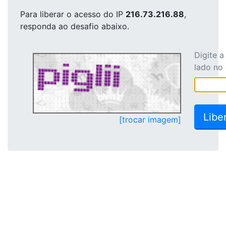
Para liberar o acesso
do IP
216.73.216.88
,
responda ao desafio abaixo.
Digite 
lado no
[trocar imagem]