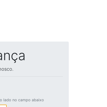
ança
nosco.
ao lado no campo abaixo