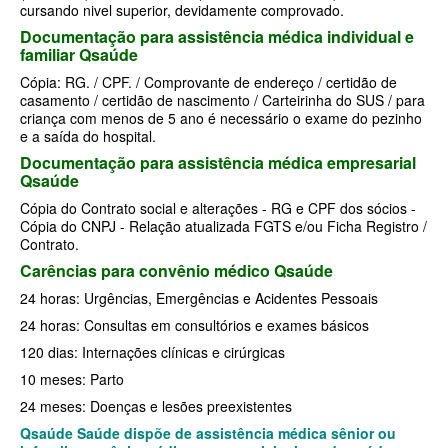
SÃO CRISTOVÃO PLANO DE SAÚDE EMPRESARIAL
cursando nivel superior, devidamente comprovado.
BIOVIDA PLANO DE SAÚDE INDIVIDUAL
Documentação para assistência médica individual e
SÃO MIGUEL PLANO DE SAÚDE EMPRESARIAL
BLUE MED PLANO DE SAÚDE INDIVIDUAL
familiar Qsaúde
Cópia: RG. / CPF. / Comprovante de endereço / certidão de
SISTEMAS PLANO DE SAÚDE EMPRESARIAL
CLASSES PLANO DE SAÚDE INDIVIDUAL
casamento / certidão de nascimento / Carteirinha do SUS / para
criança com menos de 5 ano é necessário o exame do pezinho
SOMPO PLANO DE SAÚDE EMPRESARIAL
CUIDAR ME PLANO DE SAÚDE INDIVIDUAL
e a saída do hospital.
SULAMERICA PLANO DE SAÚDE EMPRESARIAL
CRUZ AZUL PLANO DE SAÚDE INDIVIDUAL
Documentação para assistência médica empresarial
Qsaúde
TOTAL MEDCARE PLANO DE SAÚDE EMPRESARIAL
GARANTIA GS PLANO INDIVIDUAL
Cópia do Contrato social e alterações - RG e CPF dos sócios -
Cópia do CNPJ - Relação atualizada FGTS e/ou Ficha Registro /
TRASMONTANO PLANO DE SAÚDE EMPRESARIAL
GNDI PLANO DE SAÚDE INDIVIDUAL
Contrato.
UNIHOSP PLANO DE SAÚDE EMPRESARIAL
Carências para convênio médico Qsaúde
INTERCLINICAS PLANO DE SAÚDE INDIVIDUAL
24 horas: Urgências, Emergências e Acidentes Pessoais
UNIMED CENTRAL PLANO DE SAÚDE EMPRESARIAL
KIPP PLANO DE SAÚDE INDIVIDUAL
24 horas: Consultas em consultórios e exames básicos
UNIMED GUARULHOS PLANO DE SAÚDE EMPRESARIAL
MEDICAL HEALTH PLANO DE SAÚDE INDIVIDUAL
120 dias: Internações clínicas e cirúrgicas
10 meses: Parto
ÚNICA PLANO DE SAÚDE EMPRESARIAL
MED TOUR PLANO DE SAÚDE INDIVIDUAL
24 meses: Doenças e lesões preexistentes
PLENA PLANO DE SAÚDE INDIVIDUAL
Qsaúde Saúde dispõe de assistência médica sênior ou