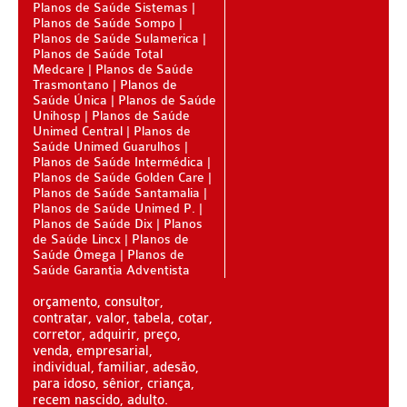
Planos de Saúde Sistemas
BLUE MED PLANO DE SAÚDE SÊNIOR
Planos de Saúde Sompo
Planos de Saúde Sulamerica
CUIDAR ME PLANO DE SAÚDE SÊNIOR
Planos de Saúde Total
Medcare
Planos de Saúde
Trasmontano
Planos de
GNDI PLANO DE SAÚDE SÊNIOR
Saúde Única
Planos de Saúde
Unihosp
Planos de Saúde
GARANTIA GS PLANO DE SAÚDE SÊNIOR
Unimed Central
Planos de
Saúde Unimed Guarulhos
GREENLINE PLANO DE SAÚDE SÊNIOR
Planos de Saúde Intermédica
Planos de Saúde Golden Care
KIPP PLANO DE SAÚDE SÊNIOR
Planos de Saúde Santamalia
Planos de Saúde Unimed P.
MEDSENIORPLANO DE SAÚDE SÊNIOR
Planos de Saúde Dix
Planos
de Saúde Lincx
Planos de
Saúde Ômega
QSAÚDE PLANO DE SAÚDE SÊNIOR
Planos de
Saúde Garantia Adventista
SANTA HELENA PLANO DE SAÚDE SÊNIOR
orçamento, consultor,
contratar, valor, tabela, cotar,
SÃO CRISTOVÃO PLANO DE SAÚDE SÊNIOR
corretor, adquirir, preço,
venda, empresarial,
TOTAL MEDCARE PLANO DE SAÚDE SÊNIOR
individual, familiar, adesão,
para idoso, sênior, criança,
TRANSMONTANO PLANO DE SAÚDE SÊNIOR
recem nascido, adulto.