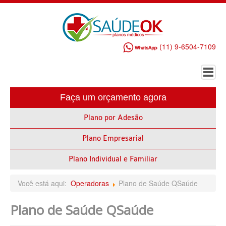
(11) 9-6504-7109
Faça um orçamento agora
HOME
Plano por Adesão
PLANO DE SAÚDE EMPRESARIAL
Plano Empresarial
ALLIANZ PLANO DE SAÚDE EMPRESARIAL
AMEPLAN PLANO DE SAÚDE EMPRESARIAL
Plano Individual e Familiar
AMIL PLANO DE SAÚDE EMPRESARIAL
Você está aqui:
Operadoras
Plano de Saúde QSaúde
BIO SAÚDE PLANO DE SAÚDE EMPRESARIAL
Plano de Saúde QSaúde
BIOVIDA PLANO DE SAÚDE EMPRESARIAL