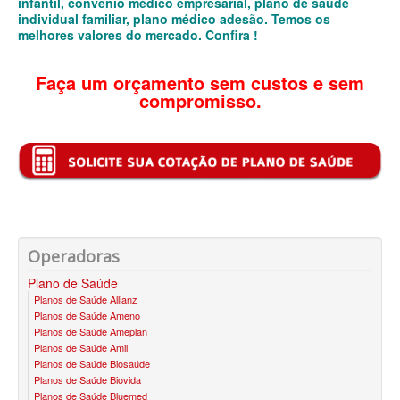
infantil, convênio médico empresarial, plano de saúde
QSAUDE PLANO DE SAÚDE INDIVIDUAL
individual familiar, plano médico adesão. Temos os
melhores valores do mercado. Confira !
SANTA HELENA PLANO DE SAÚDE INDIVIDUAL
SANTARIS PLANO DE SAÚDE INDIVIDUAL
Faça um orçamento sem custos e sem
compromisso.
SÃO CRISTOVÃO PLANO DE SAÚDE INDIVIDUAL
SÃO MIGUEL PLANO DE SAÚDE INDIVIDUAL
STA CASA MAUÁ PLANO DE SAÚDE INDIVIDUAL
TOTAL MEDCARE PLANO DE SAÚDE INDIVIDUAL
TRASMONTANO PLANO DE SAÚDE INDIVIDUAL
Operadoras
ÚNICA PLANO DE SAÚDE INDIVIDUAL
Plano de Saúde
Planos de Saúde Allianz
UNIHOSP PLANO DE SAÚDE INDIVIDUAL
Planos de Saúde Ameno
Planos de Saúde Ameplan
UNIMED GUARULHOS PLANO DE SAÚDE INDIVIDUAL
Planos de Saúde Amil
Planos de Saúde Biosaúde
PLANO DE SAÚDE FAMILIAR
Planos de Saúde Biovida
Planos de Saúde Bluemed
BLUE MED PLANO DE SAÚDE FAMILIAR