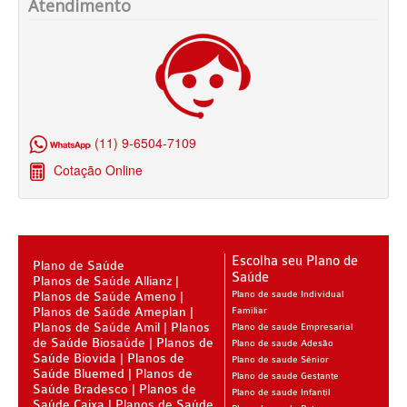
Atendimento
BIO SAÚDE PLANO DE SAÚDE INFANTIL
BIOVIDA PLANO DE SAÚDE INFANTIL
BLUE MED PLANO DE SAÚDE INFANTIL
CLASSES PLANO DE SAÚDE INFANTIL
(11) 9-6504-7109
CUIDAR ME PLANO DE SAÚDE INFANTIL
Cotação Online
GARANTIA GS PLANO DE SAÚDE INFANTIL
GNDI PLANO DE SAÚDE INFANTIL
Escolha seu Plano de
KIPP PLANO DE SAÚDE INFANTIL
Plano de Saúde
Saúde
Planos de Saúde Allianz
MEDICAL HEALTH PLANO DE SAÚDE INFANTIL
Planos de Saúde Ameno
Plano de saude Individual
Planos de Saúde Ameplan
Familiar
Planos de Saúde Amil
Planos
MED TOUR PLANO DE SAÚDE INFANTIL
Plano de saude Empresarial
de Saúde Biosaúde
Planos de
Plano de saude Adesão
Saúde Biovida
Planos de
Plano de saude Sênior
PLENA PLANO DE SAÚDE INFANTIL
Saúde Bluemed
Planos de
Plano de saude Gestante
Saúde Bradesco
Planos de
Plano de saude Infantil
QSAUDE PLANO DE SAÚDE INFANTIL
Saúde Caixa
Planos de Saúde