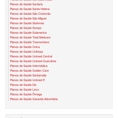
Planos de Saúde Santaris
Planos de Saúde Santa Helena
SANTARIS PLANO DE SAÚDE FAMILIAR
Planos de Saúde São Cristovão
Planos de Saúde São Miguel
SÃO CRISTOVÃO PLANO DE SAÚDE FAMILIAR
Planos de Saúde Sistemas
Planos de Saúde Sompo
SÃO MIGUEL PLANO DE SAÚDE FAMILIAR
Planos de Saúde Sulamerica
Planos de Saúde Total Medcare
STA CASA MAUÁ PLANO DE SAÚDE FAMILIAR
Planos de Saúde Trasmontano
Planos de Saúde Única
TOTAL MEDCARE PLANO DE SAÚDE FAMILIAR
Planos de Saúde Unihosp
Planos de Saúde Unimed Central
TRASMONTANO PLANO DE SAÚDE FAMILIAR
Planos de Saúde Unimed Guarulhos
Planos de Saúde Intermédica
ÚNICA PLANO DE SAÚDE FAMILIAR
Planos de Saúde Golden Care
Planos de Saúde Santamalia
UNIHOSP PLANO DE SAÚDE FAMILIAR
Planos de Saúde Unimed P.
Planos de Saúde Dix
UNIMED GUARULHOS PLANO DE SAÚDE FAMILIAR
Planos de Saúde Lincx
Planos de Saúde Ômega
CLASSES PLANO DE SAÚDE FAMILIAR
Planos de Saúde Garantia Adventista
PLANO DE SAÚDE INFANTIL
AMIL PLANO DE SAÚDE INFANTIL