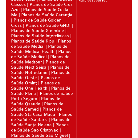
Plano de saude Pet
Classes
Planos de Saúde Cruz
SANTA HELENA PLANO DE SAÚDE INFANTIL
Azul
Planos de Saúde Cuidar
Me
Planos de Saúde Garantia
SÃO CRISTOVÃO PLANO DE SAÚDE INFANTIL
Planos de Saúde Golden
Cross
Planos de Saúde GNDI
Planos de Saúde Greenline
SÃO MIGUEL PLANO DE SAÚDE INFANTIL
Planos de Saúde Interclinicas
Planos de Saúde Kipp
Planos
STA CASA MAUÁ PLANO DE SAÚDE INFANTIL
de Saúde Medial
Planos de
Saúde Medical Health
Planos
TOTAL MEDCARE PLANO DE SAÚDE INFANTIL
de Saúde Medicol
Planos de
Saúde Medtour
Planos de
TRASMONTANO PLANO DE SAÚDE INFANTIL
Saúde Next Seisa
Planos de
Saúde Notredame
Planos de
ÚNICA PLANO DE SAÚDE INFANTIL
Saúde Oeste
Planos de
Saúde Omint
Planos de
UNIHOSP PLANO DE SAÚDE INFANTIL
Saúde One Health
Planos de
Saúde Plena
Planos de Saúde
PLANO DE SAÚDE SÊNIOR
Porto Seguro
Planos de
Saúde Qsaude
Planos de
Saúde Samed
Planos de
AMEPLAN PLANO DE SAÚDE SÊNIOR
Saúde Sta Casa Mauá
Planos
de Saúde Santaris
Planos de
BIO SAÚDE PLANO DE SAÚDE SÊNIOR
Saúde Santa Helena
Planos
de Saúde São Cristovão
BIOVIDA PLANO DE SAÚDE SÊNIOR
Planos de Saúde São Miguel