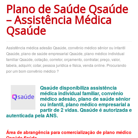
Plano de Saúde Qsaúde
BLUE MED PLANO DE SAÚDE EMPRESARIAL
– Assistência Médica
BRADESCO PLANO DE SAÚDE EMPRESARIAL
Qsaúde
CAIXA PLANO DE SAÚDE EMPRESARIAL
CLASSES PLANO DE SAÚDE EMPRESARIAL
Assistência médica adesão Qsaúde, convênio médico sênior ou infantil
CUIDAR ME PLANO DE SAÚDE EMPRESARIAL
Qsaúde, plano de saúde empresarial Qsaúde, plano médico individual
familiar Qsaúde, cotação, corretor, orçamento, contratar, preço, valor,
CRUZ AZUL PLANO DE SAÚDE EMPRESARIAL
tabela, adquirir, cotar, pessoa jurídica e física, venda online. Procurando
por um bom convênio médico ?
GARANTIA GS PLANO DE SAÚDE EMPRESARIAL
GOLDEN CROSS PLANO EMPRESARIAL
Qsaúde disponibiliza assistência
médica individual familiar, convênio
GNDI PLANO DE SAÚDE EMPRESARIAL
médico adesão, plano de saúde sênior
ou infantil, plano médico empresarial a
INTERCLINICAS PLANO DE SAÚDE EMPRESARIAL
partir de 2 vidas. Qsaúde é autorizada e
autenticada pela ANS.
KIPP PLANO DE SAÚDE EMPRESARIAL
MEDIAL PLANO DE SAÚDE EMPRESARIAL
Área de abrangência para comercialização de plano médico
Qsaúde Saúde