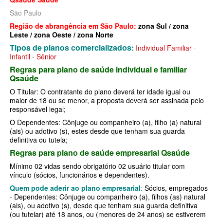
MEDICAL HEALTH PLANO DE SAÚDE EMPRESARIAL
São Paulo
MED TOUR PLANO DE SAÚDE EMPRESARIAL
Região de abrangência em São Paulo:
zona Sul / zona
Leste / zona Oeste / zona Norte
NEXT SEISA PLANO DE SAÚDE EMPRESARIAL
Tipos de planos comercializados:
Individual Familiar
-
Infantil
-
Sênior
NOTREDAME PLANO DE SAÚDE EMPRESARIAL
Regras para plano de saúde individual e familiar
Qsaúde
OMINT PLANO DE SAÚDE EMPRESARIAL
O Titular: O contratante do plano deverá ter idade igual ou
ONE HEALTH PLANO DE SAÚDE EMPRESARIAL
maior de 18 ou se menor, a proposta deverá ser assinada pelo
responsável legal;
PLENA PLANO DE SAÚDE EMPRESARIAL
O Dependentes: Cônjuge ou companheiro (a), filho (a) natural
(ais) ou adotivo (s), estes desde que tenham sua guarda
PORTO SEGURO PLANO DE SAÚDE EMPRESARIAL
definitiva ou tutela;
SAMED PLANO DE SAÚDE EMPRESARIAL
Regras para plano de saúde empresarial Qsaúde
Mínimo 02 vidas sendo obrigatório 02 usuário titular com
SANTA CASA DE MAUÁ PLANO DE SAÚDE EMPRESARIAL
vínculo (sócios, funcionários e dependentes).
PLANO DE SAÚDE INDIVIDUAL
SANTARIS PLANO DE SAÚDE EMPRESARIAL
Quem pode aderir ao plano empresarial
:
Sócios, empregados
- Dependentes: Cônjuge ou companheiro (a), filhos (as) natural
SANTA HELENA PLANO DE SAÚDE EMPRESARIAL
BIO SAÚDE PLANO DE SAÚDE INDIVIDUAL
(ais), ou adotivo (s), desde que tenham sua guarda definitiva
(ou tutelar) até 18 anos, ou (menores de 24 anos) se estiverem