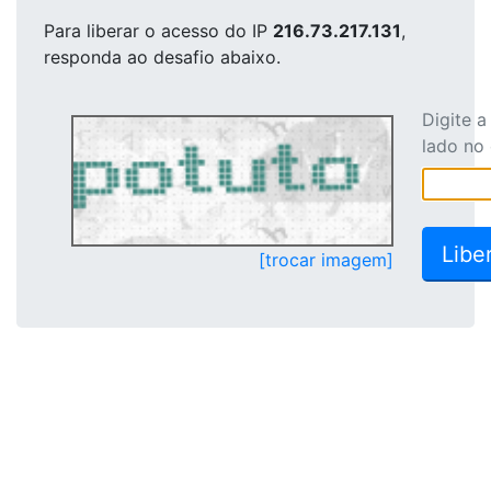
Para liberar o acesso
do IP
216.73.217.131
,
responda ao desafio abaixo.
Digite 
lado no
[trocar imagem]