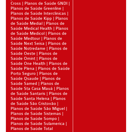
Cross
Planos de Saúde GNDI
ÚNICA PLANO DE SAÚDE SÊNIOR
Planos de Saúde Greenline
Planos de Saúde Interclinicas
UNIHOSP PLANO DE SAÚDE SÊNIOR
Planos de Saúde Kipp
Planos
de Saúde Medial
Planos de
OPERADORAS
Saúde Medical Health
Planos
de Saúde Medicol
Planos de
PLANO DE SAÚDE ALLIANZ
Saúde Medtour
Planos de
Saúde Next Seisa
Planos de
Saúde Notredame
Planos de
PLANO DE SAÚDE AMEPLAN
Saúde Oeste
Planos de
Saúde Omint
Planos de
PLANO DE SAÚDE AMENO
Saúde One Health
Planos de
Saúde Plena
Planos de Saúde
PLANO DE SAÚDE AMIL
Porto Seguro
Planos de
Saúde Qsaude
Planos de
PLANO DE SAÚDE BIOSAÚDE
Saúde Samed
Planos de
Saúde Sta Casa Mauá
Planos
PLANO DE SAÚDE BIOVIDA
de Saúde Santaris
Planos de
Saúde Santa Helena
Planos
PLANO DE SAÚDE BLUEMED
de Saúde São Cristovão
Planos de Saúde São Miguel
Planos de Saúde Sistemas
PLANO DE SAÚDE BRADESCO
Planos de Saúde Sompo
Planos de Saúde Sulamerica
PLANO DE SAÚDE CAIXA
Planos de Saúde Total