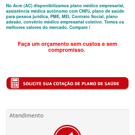
No Acre (AC) disponibilizamos plano médico empresarial,
SANTA HELENA PLANO DE SAÚDE INFANTIL
assistência médica autônomo com CNPJ, plano de saúde
para pessoa jurídica, PME, MEI, Contrato Social, plano
SÃO CRISTOVÃO PLANO DE SAÚDE INFANTIL
adesão, convênio médico empresarial coletivo. Temos os
melhores valores do mercado. Compare !
SÃO MIGUEL PLANO DE SAÚDE INFANTIL
STA CASA MAUÁ PLANO DE SAÚDE INFANTIL
Faça um orçamento sem custos e sem
compromisso.
TOTAL MEDCARE PLANO DE SAÚDE INFANTIL
TRASMONTANO PLANO DE SAÚDE INFANTIL
ÚNICA PLANO DE SAÚDE INFANTIL
UNIHOSP PLANO DE SAÚDE INFANTIL
PLANO DE SAÚDE SÊNIOR
AMEPLAN PLANO DE SAÚDE SÊNIOR
Atendimento
BIO SAÚDE PLANO DE SAÚDE SÊNIOR
BIOVIDA PLANO DE SAÚDE SÊNIOR