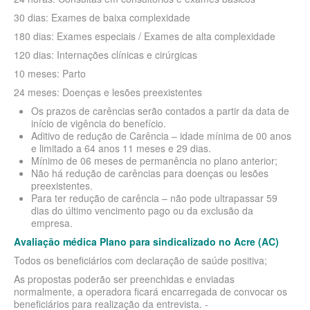
30 dias: Exames de baixa complexidade
BIO SAÚDE PLANO DE SAÚDE INFANTIL
180 dias: Exames especiais / Exames de alta complexidade
BIOVIDA PLANO DE SAÚDE INFANTIL
120 dias: Internações clínicas e cirúrgicas
BLUE MED PLANO DE SAÚDE INFANTIL
10 meses: Parto
24 meses: Doenças e lesões preexistentes
CLASSES PLANO DE SAÚDE INFANTIL
Os prazos de carências serão contados a partir da data de
início de vigência do benefício.
CUIDAR ME PLANO DE SAÚDE INFANTIL
Aditivo de redução de Carência – idade mínima de 00 anos
e limitado a 64 anos 11 meses e 29 dias.
GARANTIA GS PLANO DE SAÚDE INFANTIL
Mínimo de 06 meses de permanência no plano anterior;
Não há redução de carências para doenças ou lesões
GNDI PLANO DE SAÚDE INFANTIL
preexistentes.
Para ter redução de carência – não pode ultrapassar 59
KIPP PLANO DE SAÚDE INFANTIL
dias do último vencimento pago ou da exclusão da
empresa.
MEDICAL HEALTH PLANO DE SAÚDE INFANTIL
Avaliação médica Plano para sindicalizado no Acre (AC)
MED TOUR PLANO DE SAÚDE INFANTIL
Todos os beneficiários com declaração de saúde positiva;
PLENA PLANO DE SAÚDE INFANTIL
As propostas poderão ser preenchidas e enviadas
normalmente, a operadora ficará encarregada de convocar os
QSAUDE PLANO DE SAÚDE INFANTIL
beneficiários para realização da entrevista. -