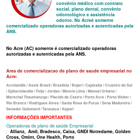
convênio médico com contrato
MEDICAL HEALTH PLANO DE SAÚDE EMPRESARIAL
social, plano dental, convênio
odontológico e assistência
MED TOUR PLANO DE SAÚDE EMPRESARIAL
odonto. No Acre
é somente
comercializado operadoras autorizadas e autenticadas pela
NEXT SEISA PLANO DE SAÚDE EMPRESARIAL
ANS.
NOTREDAME PLANO DE SAÚDE EMPRESARIAL
No Acre (AC) somente é comercializado operadoras
OMINT PLANO DE SAÚDE EMPRESARIAL
autorizadas e autenticadas pela ANS.
ONE HEALTH PLANO DE SAÚDE EMPRESARIAL
Area de comercializacao de plano de saude empresarial no
PLENA PLANO DE SAÚDE EMPRESARIAL
Acre:
PORTO SEGURO PLANO DE SAÚDE EMPRESARIAL
Acrelandia / Assis Brasil / Brasileia / Bujari / Capixaba / Cruzeiro do Sul
/ Epitaciolandia / Feijo / Jordao / Mancio Lima / Manoel Urbano /
SAMED PLANO DE SAÚDE EMPRESARIAL
Marechal Thaumaturgo / Placido de Castro / Porto Acre / Porto Walter /
Rio Branco / Rodrigues Alves / Santa Rosa do Purus / Sena Madureira /
SANTA CASA DE MAUÁ PLANO DE SAÚDE EMPRESARIAL
Senador Guiomard / Tarauaca / Xapuri
INFORMAÇÕES IMPORTANTES
PLANO DE SAÚDE INDIVIDUAL
SANTARIS PLANO DE SAÚDE EMPRESARIAL
Operadoras de plano de saúde Empresarial
:
Allianz
SANTA HELENA PLANO DE SAÚDE EMPRESARIAL
,
Amil
,
Bradesco
,
Caixa
,
GNDI
Notredame,
Golden
BIO SAÚDE PLANO DE SAÚDE INDIVIDUAL
Cross
,
Omint
,
One Health
,
Porto