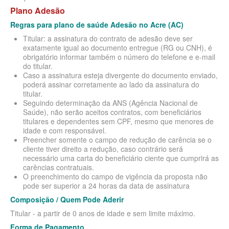
Plano Adesão
BIOVIDA PLANO DE SAÚDE FAMILIAR
Regras para plano de saúde Adesão no Acre (AC)
Titular: a assinatura do contrato de adesão deve ser
CRUZ AZUL PLANO DE SAÚDE FAMILIAR
exatamente igual ao documento entregue (RG ou CNH), é
obrigatório informar também o número do telefone e e-mail
CUIDAR ME PLANO DE SAÚDE FAMILIAR
do titular.
Caso a assinatura esteja divergente do documento enviado,
GNDI PLANO DE SAÚDE FAMILIAR
poderá assinar corretamente ao lado da assinatura do
titular.
GARANTIA GS PLANO DE SAÚDE FAMILIAR
Seguindo determinação da ANS (Agência Nacional de
Saúde), não serão aceitos contratos, com beneficiários
INTERCLINICAS PLANO DE SAÚDE FAMILIAR
titulares e dependentes sem CPF, mesmo que menores de
idade e com responsável.
KIPP PLANO DE SAÚDE FAMILIAR
Preencher somente o campo de redução de carência se o
cliente tiver direito a redução, caso contrário será
MED TOUR PLANO DE SAÚDE FAMILIAR
necessário uma carta do beneficiário ciente que cumprirá as
carências contratuais.
MEDICAL HEALTH PLANO DE SAÚDE FAMILIAR
O preenchimento do campo de vigência da proposta não
pode ser superior a 24 horas da data de assinatura
PLENA PLANO DE SAÚDE FAMILIAR
Composição / Quem Pode Aderir
QSAUDE PLANO DE SAÚDE FAMILIAR
Titular - a partir de 0 anos de idade e sem limite máximo.
Forma de Pagamento
SANTA HELENA PLANO DE SAÚDE FAMILIAR