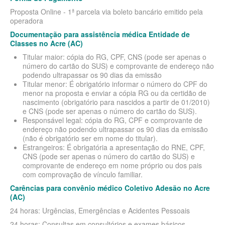
Proposta Online - 1ª parcela via boleto bancário emitido pela
SANTARIS PLANO DE SAÚDE FAMILIAR
operadora
Documentação para assistência médica Entidade de
SÃO CRISTOVÃO PLANO DE SAÚDE FAMILIAR
Classes no Acre (AC)
SÃO MIGUEL PLANO DE SAÚDE FAMILIAR
Titular maior: cópia do RG, CPF, CNS (pode ser apenas o
número do cartão do SUS) e comprovante de endereço não
STA CASA MAUÁ PLANO DE SAÚDE FAMILIAR
podendo ultrapassar os 90 dias da emissão
Titular menor: É obrigatório informar o número do CPF do
TOTAL MEDCARE PLANO DE SAÚDE FAMILIAR
menor na proposta e enviar a cópia RG ou da certidão de
nascimento (obrigatório para nascidos a partir de 01/2010)
TRASMONTANO PLANO DE SAÚDE FAMILIAR
e CNS (pode ser apenas o número do cartão do SUS).
Responsável legal: cópia do RG, CPF e comprovante de
endereço não podendo ultrapassar os 90 dias da emissão
ÚNICA PLANO DE SAÚDE FAMILIAR
(não é obrigatório ser em nome do titular).
Estrangeiros: É obrigatória a apresentação do RNE, CPF,
UNIHOSP PLANO DE SAÚDE FAMILIAR
CNS (pode ser apenas o número do cartão do SUS) e
comprovante de endereço em nome próprio ou dos pais
UNIMED GUARULHOS PLANO DE SAÚDE FAMILIAR
com comprovação de vínculo familiar.
CLASSES PLANO DE SAÚDE FAMILIAR
Carências para convênio médico Coletivo Adesão no Acre
(AC)
PLANO DE SAÚDE INFANTIL
24 horas: Urgências, Emergências e Acidentes Pessoais
AMIL PLANO DE SAÚDE INFANTIL
24 horas: Consultas em consultórios e exames básicos