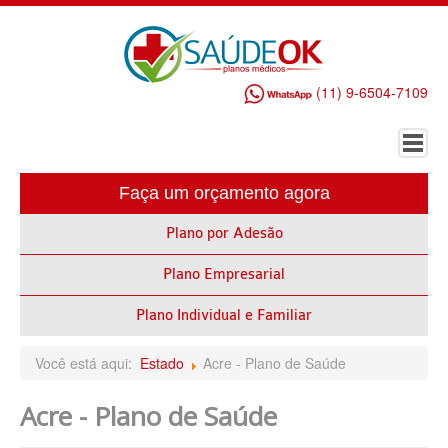
(11) 9-6504-7109
Faça um orçamento agora
HOME
Plano por Adesão
PLANO DE SAÚDE EMPRESARIAL
Plano Empresarial
ALLIANZ PLANO DE SAÚDE EMPRESARIAL
AMEPLAN PLANO DE SAÚDE EMPRESARIAL
Plano Individual e Familiar
AMIL PLANO DE SAÚDE EMPRESARIAL
Você está aqui:
Estado
Acre - Plano de Saúde
BIO SAÚDE PLANO DE SAÚDE EMPRESARIAL
Acre - Plano de Saúde
BIOVIDA PLANO DE SAÚDE EMPRESARIAL