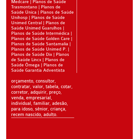
Medcare
Planos de Saúde
PLANO DE SAÚDE CLASSES AACL
Trasmontano
Planos de
Saúde Única
Planos de Saúde
PLANO DE SAÚDE CUIDAR ME
Unihosp
Planos de Saúde
Unimed Central
Planos de
PLANO DE SAÚDE DIX
Saúde Unimed Guarulhos
Planos de Saúde Intermédica
Planos de Saúde Golden Care
PLANO DE SAÚDE GARANTIA GS SAÚDE
Planos de Saúde Santamalia
Planos de Saúde Unimed P.
PLANO DE SAÚDE GARANTIA ADVENTISTA
Planos de Saúde Dix
Planos
de Saúde Lincx
Planos de
PLANO DE SAÚDE GOLDEN CARE
Saúde Ômega
Planos de
Saúde Garantia Adventista
PLANO DE SAÚDE GOLDEN CROSS
orçamento, consultor,
PLANO DE SAÚDE GNDI
contratar, valor, tabela, cotar,
corretor, adquirir, preço,
PLANO DE SAÚDE KIPP
venda, empresarial,
individual, familiar, adesão,
PLANO DE SAÚDE INTERMÉDICA
para idoso, sênior, criança,
recem nascido, adulto.
PLANO DE SAÚDE GREENLINE
PLANO DE SAÚDE LINCX