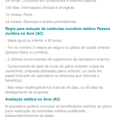
24 horas: Consultas em consultórios e exames básicos
QSAUDE PLANO DE SAÚDE INDIVIDUAL
120 dias: Internações clínicas e cirúrgicas
SANTA HELENA PLANO DE SAÚDE INDIVIDUAL
10 meses: Parto
SANTARIS PLANO DE SAÚDE INDIVIDUAL
24 meses: Doenças e lesões preexistentes
Regra para redução de carências convênio médico Pessoa
SÃO CRISTOVÃO PLANO DE SAÚDE INDIVIDUAL
Jurídica no Acre (AC)
- Idade igual ou inferior a 65 anos;
SÃO MIGUEL PLANO DE SAÚDE INDIVIDUAL
- Ter no mínimo 3 meses de seguro ou plano de saúde anterior
STA CASA MAUÁ PLANO DE SAÚDE INDIVIDUAL
(pessoa física ou jurídica);
- 2 últimos comprovantes de pagamento da operadora anterior;
TOTAL MEDCARE PLANO DE SAÚDE INDIVIDUAL
- Comprovante de data de início do plano anterior (cópia da
TRASMONTANO PLANO DE SAÚDE INDIVIDUAL
carteirinha, proposta admissão plano anterior, ou carta em
papel timbrado da operadora ou empresa que oferecia o
ÚNICA PLANO DE SAÚDE INDIVIDUAL
benefício);
- Não estar inadimplente há mais de 90 dias, ou 60 dias do
UNIHOSP PLANO DE SAÚDE INDIVIDUAL
desligamento da empresa.
UNIMED GUARULHOS PLANO DE SAÚDE INDIVIDUAL
Avaliação médica no Acre (AC)
A operadora poderá convocar os beneficiários inscritos ao plano
PLANO DE SAÚDE FAMILIAR
para realização da entrevista médica qualificada,
independentemente da idade.
BLUE MED PLANO DE SAÚDE FAMILIAR