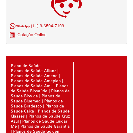
BLUE MED PLANO DE SAÚDE SÊNIOR
CUIDAR ME PLANO DE SAÚDE SÊNIOR
(11) 9-6504-7109
GNDI PLANO DE SAÚDE SÊNIOR
Cotação Online
GARANTIA GS PLANO DE SAÚDE SÊNIOR
GREENLINE PLANO DE SAÚDE SÊNIOR
KIPP PLANO DE SAÚDE SÊNIOR
Plano de Saúde
Planos de Saúde Allianz
MEDSENIORPLANO DE SAÚDE SÊNIOR
Planos de Saúde Ameno
Planos de Saúde Ameplan
QSAÚDE PLANO DE SAÚDE SÊNIOR
Planos de Saúde Amil
Planos
de Saúde Biosaúde
Planos de
SANTA HELENA PLANO DE SAÚDE SÊNIOR
Saúde Biovida
Planos de
Saúde Bluemed
Planos de
SÃO CRISTOVÃO PLANO DE SAÚDE SÊNIOR
Saúde Bradesco
Planos de
Saúde Caixa
Planos de Saúde
Classes
TOTAL MEDCARE PLANO DE SAÚDE SÊNIOR
Planos de Saúde Cruz
Azul
Planos de Saúde Cuidar
Me
Planos de Saúde Garantia
TRANSMONTANO PLANO DE SAÚDE SÊNIOR
Planos de Saúde Golden