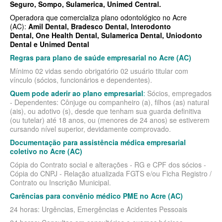
Seguro
,
Sompo
,
Sulamerica
,
Unimed Central
.
SÃO CRISTOVÃO PLANO DE SAÚDE EMPRESARIAL
BIOVIDA PLANO DE SAÚDE INDIVIDUAL
Operadora que comercializa plano odontológico no Acre
SÃO MIGUEL PLANO DE SAÚDE EMPRESARIAL
BLUE MED PLANO DE SAÚDE INDIVIDUAL
(AC):
Amil Dental
,
Bradesco Dental
,
Interodonto
Dental
,
One Health Dental
,
Sulamerica Dental
,
Uniodonto
SISTEMAS PLANO DE SAÚDE EMPRESARIAL
CLASSES PLANO DE SAÚDE INDIVIDUAL
Dental
e
Unimed Dental
Regras para plano de saúde empresarial no Acre (AC)
SOMPO PLANO DE SAÚDE EMPRESARIAL
CUIDAR ME PLANO DE SAÚDE INDIVIDUAL
Mínimo 02 vidas sendo obrigatório 02 usuário titular com
SULAMERICA PLANO DE SAÚDE EMPRESARIAL
CRUZ AZUL PLANO DE SAÚDE INDIVIDUAL
vínculo (sócios, funcionários e dependentes).
Quem pode aderir ao plano empresarial
:
Sócios, empregados
TOTAL MEDCARE PLANO DE SAÚDE EMPRESARIAL
GARANTIA GS PLANO INDIVIDUAL
- Dependentes: Cônjuge ou companheiro (a), filhos (as) natural
(ais), ou adotivo (s), desde que tenham sua guarda definitiva
TRASMONTANO PLANO DE SAÚDE EMPRESARIAL
GNDI PLANO DE SAÚDE INDIVIDUAL
(ou tutelar) até 18 anos, ou (menores de 24 anos) se estiverem
cursando nível superior, devidamente comprovado.
UNIHOSP PLANO DE SAÚDE EMPRESARIAL
INTERCLINICAS PLANO DE SAÚDE INDIVIDUAL
Documentação para assistência médica empresarial
coletivo no Acre (AC)
UNIMED CENTRAL PLANO DE SAÚDE EMPRESARIAL
KIPP PLANO DE SAÚDE INDIVIDUAL
Cópia do Contrato social e alterações - RG e CPF dos sócios -
UNIMED GUARULHOS PLANO DE SAÚDE EMPRESARIAL
MEDICAL HEALTH PLANO DE SAÚDE INDIVIDUAL
Cópia do CNPJ - Relação atualizada FGTS e/ou Ficha Registro /
Contrato ou Inscrição Municipal.
ÚNICA PLANO DE SAÚDE EMPRESARIAL
MED TOUR PLANO DE SAÚDE INDIVIDUAL
Carências para convênio médico PME no Acre (AC)
PLENA PLANO DE SAÚDE INDIVIDUAL
24 horas: Urgências, Emergências e Acidentes Pessoais