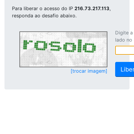
Para liberar o acesso
do IP
216.73.217.113
,
responda ao desafio abaixo.
Digite 
lado no
[trocar imagem]