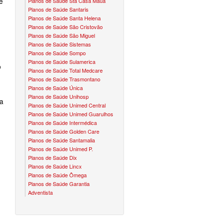
é
Planos de Saúde Sta Casa Mauá
Planos de Saúde Santaris
CONVÊNIO EM MOGI DAS CRUZES
PLANO ODONTO UNIODONTO
NUNES & GROSSI
Planos de Saúde Santa Helena
Planos de Saúde São Cristovão
CONVÊNIO EM OSASCO
PLANO ODONTO UNIMED
OURO BRASIL
Planos de Saúde São Miguel
Planos de Saúde Sistemas
CONVÊNIO EM POÁ
VOCÊ CLUBE
Planos de Saúde Sompo
Planos de Saúde Sulamerica
o
CONVÊNIO EM RIBEIRÃO PIRES
HTS
Planos de Saúde Total Medcare
Planos de Saúde Trasmontano
CONVÊNIO EM SANTA ISABEL
GEIA
Planos de Saúde Única
Planos de Saúde Unihosp
 a
CONVÊNIO EM SANTO ANDRÉ
Planos de Saúde Unimed Central
Planos de Saúde Unimed Guarulhos
CONVÊNIO EM SÃO BERNARDO
Planos de Saúde Intermédica
Planos de Saúde Golden Care
CONVÊNIO EM SÃO CAETANO
Planos de Saúde Santamalia
Planos de Saúde Unimed P.
CONVÊNIO EM SUZANO
Planos de Saúde Dix
Planos de Saúde Lincx
CONVÊNIO EM TABOÃO DA SERRA
Planos de Saúde Ômega
Planos de Saúde Garantia
Adventista