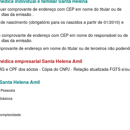
dica individual e familiar Santa Helena
lquer comprovante de endereço com CEP em nome do titular ou de
 dias da emissão .
RESARIAL
de nascimento (obrigatório para os nascidos a partir de 01/2010) e
E
 e comprovante de endereço com CEP em nome do responsável ou de
0 dias da emissão.
DE
provante de endereço em nome do titular ou de terceiros não poden
édica empresarial Santa Helena Amil
- RG e CPF dos sócios - Cópia do CNPJ - Relação atualizada FGTS e/ou
Santa Helena Amil
PRESARIAL
 Pessoais
 básicos
SARIAL
 complexidade