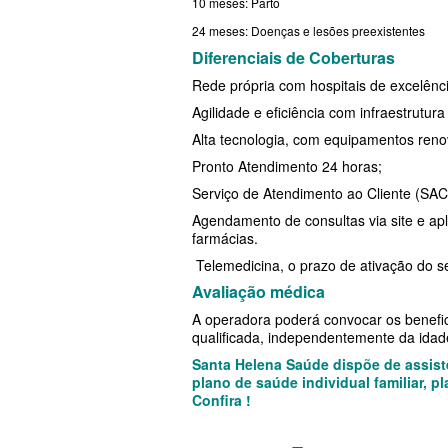
10 meses: Parto
TOTAL MEDCARE PLANO DE SAÚ
PLANO DE SAÚDE SISTEMAS
24 meses: Doenças e lesões preexistentes
EMPRESARIAL
PLANO DE SAÚDE SAMED
Diferenciais de Coberturas
TRASMONTANO PLANO DE SAÚD
Rede própria com hospitais de excelênci
PLANO DE SAÚDE UNIMED
Agilidade e eficiência com infraestrutur
EMPRESARIAL
PLANO DE SAÚDE UNIMED GUARULHOS
Alta tecnologia, com equipamentos reno
UNIHOSP PLANO DE SAÚDE EMP
Pronto Atendimento 24 horas;
PLANO DE SAÚDE AMENO
UNIMED CENTRAL PLANO DE SA
Serviço de Atendimento ao Cliente (SAC
Agendamento de consultas via site e apl
EMPRESARIAL
farmácias.
UNIMED GUARULHOS PLANO DE
Telemedicina, o prazo de ativação do se
Avaliação médica
EMPRESARIAL
A operadora poderá convocar os benefici
qualificada, independentemente da idad
ÚNICA PLANO DE SAÚDE EMPRE
Santa Helena Saúde dispõe de assistê
plano de saúde individual familiar,
Confira !