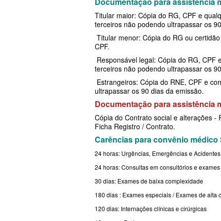
Documentação para assistência mé
EMPRESARIAL
PLANO DE SAÚDE PLENA
Titular maior: Cópia do RG, CPF e qua
terceiros não podendo ultrapassar os 90
SANTARIS PLANO DE SAÚDE EMP
PLANO DE SAÚDE PORTO SEGURO
Titular menor: Cópia do RG ou certidão 
SANTA HELENA PLANO DE SAÚD
CPF.
PLANO DE SAÚDE QSAÚDE
Responsável legal: Cópia do RG, CPF
EMPRESARIAL
PLANO DE SAÚDE PREVENT
terceiros não podendo ultrapassar os 9
SÃO CRISTOVÃO PLANO DE SAÚ
Estrangeiros: Cópia do RNE, CPF e com
PLANO DE SAÚDE SÃO CRISTÓVÃO
ultrapassar os 90 dias da emissão.
EMPRESARIAL
PLANO DE SAÚDE SÃO MIGUEL
Documentação para assistência m
SÃO MIGUEL PLANO DE SAÚDE
Cópia do Contrato social e alterações 
PLANO DE SAÚDE SANTA HELENA
Ficha Registro / Contrato.
EMPRESARIAL
Carências para convênio médico 
PLANO DE SAÚDE SANTAMALIA
SISTEMAS PLANO DE SAÚDE EM
24 horas: Urgências, Emergências e Acidentes
PLANO DE SAÚDE SOMPO
24 horas: Consultas em consultórios e exames
SOMPO PLANO DE SAÚDE EMPRE
PLANO DE SAÚDE SULAMERICA
30 dias: Exames de baixa complexidade
SULAMERICA PLANO DE SAÚDE
PLANO DE SAÚDE TRANSMONTANO
180 dias : Exames especiais / Exames de alta
EMPRESARIAL
120 dias: Internações clínicas e cirúrgicas
PLANO DE SAÚDE UNIHOSP