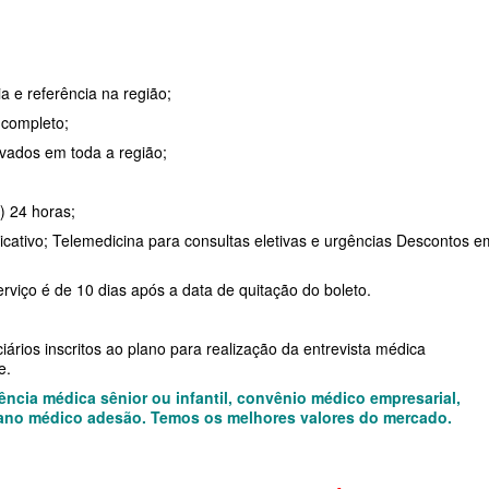
DE
E
a e referência na região;
a completo;
vados em toda a região;
RESARIAL
ÚDE
) 24 horas;
icativo; Telemedicina para consultas eletivas e urgências Descontos e
 SAÚDE
rviço é de 10 dias após a data de quitação do boleto.
ários inscritos ao plano para realização da entrevista médica
e.
SARIAL
ncia médica sênior ou infantil, convênio médico empresarial,
 plano médico adesão. Temos os melhores valores do mercado.