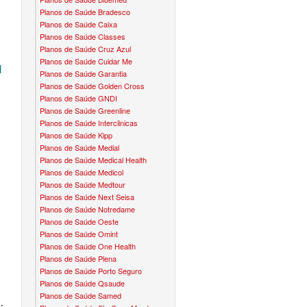
Planos de Saúde Bradesco
CONVÊNIO EM BRAGANÇA PAULISTA
PLANO DENTAL BRADESCO
TH PLANO DE SAÚDE INFANTIL
MEDSENIORPLANO DE SAÚDE SÊNIOR
Planos de Saúde Caixa
Planos de Saúde Classes
CONVÊNIO EM CAIEIRAS
PLANO ODONTO CROWN
NO DE SAÚDE INFANTIL
QSAÚDE PLANO DE SAÚDE SÊNIOR
Planos de Saúde Cruz Azul
Planos de Saúde Cuidar Me
l
CONVÊNIO EM CAJAMAR
PLANO ODONTO DENTALPAR
DE SAÚDE INFANTIL
SANTA HELENA PLANO DE SAÚDE SÊNIOR
Planos de Saúde Garantia
Planos de Saúde Golden Cross
CONVÊNIO EM CARAPICUÍBA
PLANO ODONTO GREEN
 DE SAÚDE INFANTIL
SÃO CRISTOVÃO PLANO DE SAÚDE SÊNIOR
Planos de Saúde GNDI
Planos de Saúde Greenline
CONVÊNIO EM COTIA
PLANO ODONTO INTERODONTO
 PLANO DE SAÚDE INFANTIL
TOTAL MEDCARE PLANO DE SAÚDE SÊNIOR
Planos de Saúde Interclinicas
Planos de Saúde Kipp
CONVÊNIO EM DIADEMA
PLANO ODONTO METLIFE
AFFIX
O PLANO DE SAÚDE INFANTIL
TRANSMONTANO PLANO DE SAÚDE SÊNIOR
Planos de Saúde Medial
Planos de Saúde Medical Health
CONVÊNIO EM FERRAZ
PLANO ODONTO PLENA
ALLCARE
LANO DE SAÚDE INFANTIL
Planos de Saúde Medicol
ÚNICA PLANO DE SAÚDE SÊNIOR
Planos de Saúde Medtour
CONVÊNIO EM FRANCISCO MORATO
PLANO ODONTO PREVIDENT
BEST LIFE
Planos de Saúde Next Seisa
Á PLANO DE SAÚDE INFANTIL
UNIHOSP PLANO DE SAÚDE SÊNIOR
Planos de Saúde Notredame
Planos de Saúde Oeste
CONVÊNIO EM FRANCO DA ROCHA
PLANO ODONTO ODONTOPREV
CORPORE
E PLANO DE SAÚDE INFANTIL
Planos de Saúde Omint
Planos de Saúde One Health
CONVÊNIO EM GUARULHOS
PLANO ODONTO ONE
DIVICOM
 PLANO DE SAÚDE INFANTIL
Planos de Saúde Plena
Planos de Saúde Porto Seguro
CONVÊNIO EM ITAPEVI
PLANO ODONTO SÃO CRISTOVÃO
HEBROM
DE SAÚDE INFANTIL
Planos de Saúde Qsaude
Planos de Saúde Samed
CONVÊNIO EM MAUÁ
PLANO ODONTO SULAMERICA
LIFE CLASS
O DE SAÚDE INFANTIL