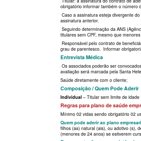
Titular: a assinatura do contrato de a
obrigatório informar também o número do 
MED TOUR PLANO DE SAÚDE EM
PLANO DE SAÚDE LINCX
SÃO CRISTÓVÃO PLAN
Caso a assinatura esteja divergente do 
NEXT SEISA PLANO DE SAÚDE E
PLANO DE SAÚDE STA CASA MAUÁ
SULAMERICA PLANO D
assinatura anterior.
Seguindo determinação da ANS (Agência 
NOTREDAME PLANO DE SAÚDE
PLANO DE SAÚDE MEDIAL
TOTAL MEDCARE PLAN
titulares sem CPF, mesmo que menores 
EMPRESARIAL
Responsável pelo contrato de benefici
PLANO DE SAÚDE MEDICAL HEALTH
ÚNICA PLANO DE SAÚ
grau de parentesco. Informar obrigatori
OMINT PLANO DE SAÚDE EMPRE
PLANO DE SAÚDE MEDICOL
UNIHOSP PLANO DE S
Entrevista Médica
ONE HEALTH PLANO DE SAÚDE
Os associados poderão ser convocados
PLANO DE SAÚDE MED TOUR
UNIMED CENTRAL PLA
avaliação será marcada pela Santa Hel
EMPRESARIAL
PLANO DE SAÚDE NEXT SEISA
UNIMED GUARULHOS P
Saúde diretamente com o cliente;
Composição / Quem Pode Aderir
PLENA PLANO DE SAÚDE EMPRE
ADESÃO
PLANO DE SAÚDE NOTREDAME
Individual
– Titular sem limite de idade
PORTO SEGURO PLANO DE SAÚD
PLANO DE SAÚDE OESTE AMR
Regras para plano de saúde empr
EMPRESARIAL
PLANO DE SAÚDE ÔMEGA
Mínimo 02 vidas sendo obrigatório 02 usu
Quem pode aderir ao plano empresari
SAMED PLANO DE SAÚDE EMPRE
PLANO DE SAÚDE OMINT
filhos (as) natural (ais), ou adotivo (s)
(menores de 24 anos) se estiverem cur
SANTA CASA DE MAUÁ PLANO D
PLANO DE SAÚDE ONE HEALTH