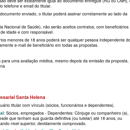
desão deve ser exatamente igual ao documento entregue (RG ou CNH), 
telefone e email do titular.
PRESARIAL
STA CASA MAUÁ PLANO DE SAÚDE
O DE SAÚDE ADESÃO
RIO GRANDE DO SUL - PLANO DE SAÚDE
UNIMED GUARULHOS PLANO DE SAÚDE
documento enviado, o titular poderá assinar corretamente ao lado da
INDIVIDUAL
MPRESARIAL
E SAÚDE ADESÃO
RONDÔNIA - PLANO DE SAÚDE
FAMILIAR
Nacional de Saúde), não serão aceitos contratos, com beneficiários
TOTAL MEDCARE PLANO DE SAÚDE
O DE SAÚDE ADESÃO
RORAIMA - PLANO DE SAÚDE
CLASSES PLANO DE SAÚDE FAMILIAR
de idade e com responsável.
INDIVIDUAL
ários menores de 18 anos poderá ser qualquer pessoa independente d
DE ADESÃO
SANTA CATARINA - PLANO DE SAÚDE
amente e-mail de beneficiário em todas as propostas.
TRASMONTANO PLANO DE SAÚDE
SARIAL
AÚDE ADESÃO
SÃO PAULO - PLANO DE SAÚDE
INDIVIDUAL
 para uma avaliação médica, mesmo depois da emissão da proposta,
NO DE SAÚDE ADESÃO
SERGIPE - PLANO DE SAÚDE
ena
ÚNICA PLANO DE SAÚDE INDIVIDUAL
LANO DE SAÚDE
TOCANTINS - PLANO DE SAÚDE
UNIHOSP PLANO DE SAÚDE INDIVIDUAL
SARIAL
SÃO PAULO
UNIMED GUARULHOS PLANO DE SAÚDE
E
esarial Santa Helena
INDIVIDUAL
ário titular com vínculo (sócios, funcionários e dependentes).
al
: Sócios, empregados - Dependentes: Cônjuge ou companheiro (a),
SARIAL
, desde que tenham sua guarda definitiva (ou tutelar) até 18 anos, ou
sando nivel superior, devidamente comprovado.
E SAÚDE