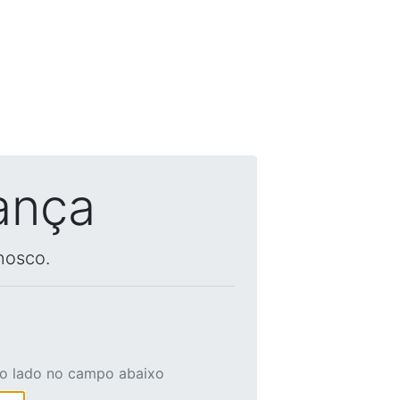
ança
nosco.
ao lado no campo abaixo