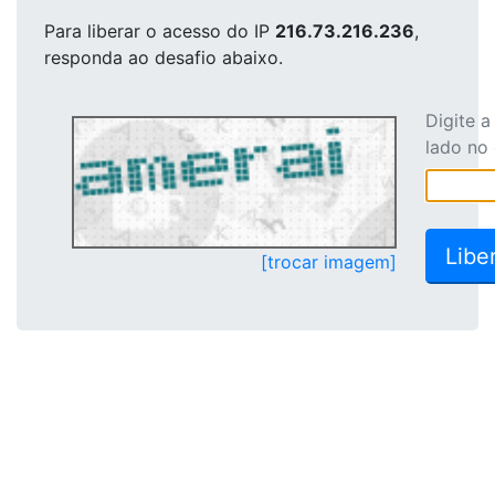
Para liberar o acesso
do IP
216.73.216.236
,
responda ao desafio abaixo.
Digite 
lado no
[trocar imagem]