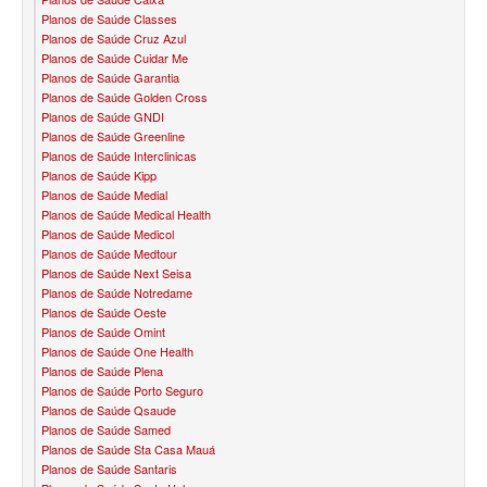
Planos de Saúde Classes
SANTARIS PLANO DE SAÚDE FAMILIAR
Planos de Saúde Cruz Azul
Planos de Saúde Cuidar Me
SÃO CRISTOVÃO PLANO DE SAÚDE FAMILIAR
Planos de Saúde Garantia
Planos de Saúde Golden Cross
Planos de Saúde GNDI
SÃO MIGUEL PLANO DE SAÚDE FAMILIAR
Planos de Saúde Greenline
Planos de Saúde Interclinicas
STA CASA MAUÁ PLANO DE SAÚDE FAMILIAR
Planos de Saúde Kipp
Planos de Saúde Medial
TOTAL MEDCARE PLANO DE SAÚDE FAMILIAR
Planos de Saúde Medical Health
Planos de Saúde Medicol
TRASMONTANO PLANO DE SAÚDE FAMILIAR
Planos de Saúde Medtour
Planos de Saúde Next Seisa
ÚNICA PLANO DE SAÚDE FAMILIAR
Planos de Saúde Notredame
Planos de Saúde Oeste
UNIHOSP PLANO DE SAÚDE FAMILIAR
Planos de Saúde Omint
Planos de Saúde One Health
UNIMED GUARULHOS PLANO DE SAÚDE FAMILIAR
Planos de Saúde Plena
Planos de Saúde Porto Seguro
CLASSES PLANO DE SAÚDE FAMILIAR
Planos de Saúde Qsaude
Planos de Saúde Samed
PLANO DE SAÚDE INFANTIL
Planos de Saúde Sta Casa Mauá
Planos de Saúde Santaris
AMIL PLANO DE SAÚDE INFANTIL