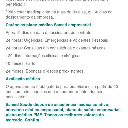
QSAUDE PLANO DE SAÚDE INDIVIDUAL
benefício);
* Não estar inadimplente há mais de 90 dias, ou 60 dias do
SANTA HELENA PLANO DE SAÚDE INDIVIDUAL
desligamento da empresa.
SANTARIS PLANO DE SAÚDE INDIVIDUAL
Carências plano médico Samed empresarial
Após 15 dias da data da assinatura do contrato
SÃO CRISTOVÃO PLANO DE SAÚDE INDIVIDUAL
24 horas: Urgências, Emergências e Acidentes Pessoais
SÃO MIGUEL PLANO DE SAÚDE INDIVIDUAL
24 horas: Consultas em consultórios e exames básicos
STA CASA MAUÁ PLANO DE SAÚDE INDIVIDUAL
120 dias: Internações clínicas e cirúrgicas
10 meses: Parto
TOTAL MEDCARE PLANO DE SAÚDE INDIVIDUAL
24 meses: Doenças e lesões preexistentes
TRASMONTANO PLANO DE SAÚDE INDIVIDUAL
Avaliação médica
O agendamento é obrigatório para beneficiários a partir de 50
ÚNICA PLANO DE SAÚDE INDIVIDUAL
anos ou todos aqueles que a operadora entender ser
necessário
UNIHOSP PLANO DE SAÚDE INDIVIDUAL
Samed Saúde dispõe de assistência médica coletivo,
UNIMED GUARULHOS PLANO DE SAÚDE INDIVIDUAL
convênio médico empresarial, plano de saúde empresarial,
plano médico PME. Temos os melhores valores do
PLANO DE SAÚDE FAMILIAR
mercado. Confira !
BLUE MED PLANO DE SAÚDE FAMILIAR