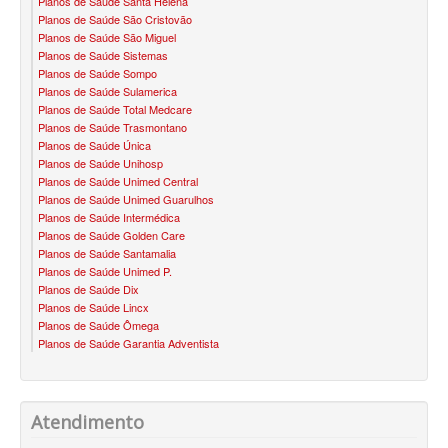
Planos de Saúde Santa Helena
Planos de Saúde São Cristovão
BIO SAÚDE PLANO DE SAÚDE INFANTIL
Planos de Saúde São Miguel
Planos de Saúde Sistemas
BIOVIDA PLANO DE SAÚDE INFANTIL
Planos de Saúde Sompo
Planos de Saúde Sulamerica
BLUE MED PLANO DE SAÚDE INFANTIL
Planos de Saúde Total Medcare
Planos de Saúde Trasmontano
CLASSES PLANO DE SAÚDE INFANTIL
Planos de Saúde Única
Planos de Saúde Unihosp
CUIDAR ME PLANO DE SAÚDE INFANTIL
Planos de Saúde Unimed Central
Planos de Saúde Unimed Guarulhos
GARANTIA GS PLANO DE SAÚDE INFANTIL
Planos de Saúde Intermédica
Planos de Saúde Golden Care
GNDI PLANO DE SAÚDE INFANTIL
Planos de Saúde Santamalia
Planos de Saúde Unimed P.
KIPP PLANO DE SAÚDE INFANTIL
Planos de Saúde Dix
Planos de Saúde Lincx
Planos de Saúde Ômega
MEDICAL HEALTH PLANO DE SAÚDE INFANTIL
Planos de Saúde Garantia Adventista
MED TOUR PLANO DE SAÚDE INFANTIL
PLENA PLANO DE SAÚDE INFANTIL
Atendimento
QSAUDE PLANO DE SAÚDE INFANTIL