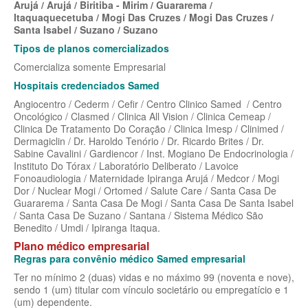
Arujá / Arujá / Biritiba - Mirim / Guararema /
MEDICAL HEALTH PLANO DE SAÚDE EMPRESARIAL
Itaquaquecetuba / Mogi Das Cruzes / Mogi Das Cruzes /
Santa Isabel / Suzano / Suzano
MED TOUR PLANO DE SAÚDE EMPRESARIAL
Tipos de planos comercializados
NEXT SEISA PLANO DE SAÚDE EMPRESARIAL
Comercializa somente
Empresarial
Hospitais credenciados Samed
NOTREDAME PLANO DE SAÚDE EMPRESARIAL
Angiocentro / Cederm / Cefir / Centro Clinico Samed / Centro
OMINT PLANO DE SAÚDE EMPRESARIAL
Oncológico / Clasmed / Clinica All Vision / Clinica Cemeap /
Clinica De Tratamento Do Coração / Clinica Imesp / Clinimed /
ONE HEALTH PLANO DE SAÚDE EMPRESARIAL
Dermagiclin / Dr. Haroldo Tenório / Dr. Ricardo Brites / Dr.
Sabine Cavalini / Gardiencor / Inst. Mogiano De Endocrinologia /
PLENA PLANO DE SAÚDE EMPRESARIAL
Instituto Do Tórax / Laboratório Deliberato / Lavoice
Fonoaudiologia / Maternidade Ipiranga Arujá / Medcor / Mogi
PORTO SEGURO PLANO DE SAÚDE EMPRESARIAL
Dor / Nuclear Mogi / Ortomed / Salute Care / Santa Casa De
Guararema / Santa Casa De Mogi / Santa Casa De Santa Isabel
SAMED PLANO DE SAÚDE EMPRESARIAL
/ Santa Casa De Suzano / Santana / Sistema Médico São
Benedito / Umdi / Ipiranga Itaqua.
SANTA CASA DE MAUÁ PLANO DE SAÚDE EMPRESARIAL
Plano médico empresarial
Regras para convênio médico Samed empresarial
PLANO DE SAÚDE INDIVIDUAL
SANTARIS PLANO DE SAÚDE EMPRESARIAL
Ter no mínimo 2 (duas) vidas e no máximo 99 (noventa e nove),
SANTA HELENA PLANO DE SAÚDE EMPRESARIAL
sendo 1 (um) titular com vínculo societário ou empregatício e 1
BIO SAÚDE PLANO DE SAÚDE INDIVIDUAL
(um) dependente.