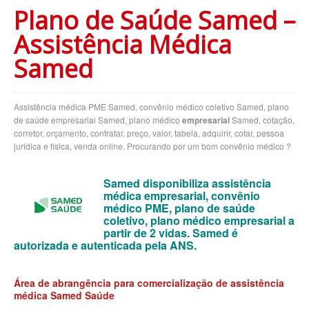
Plano de Saúde Samed –
BLUE MED PLANO DE SAÚDE EMPRESARIAL
Assistência Médica
BRADESCO PLANO DE SAÚDE EMPRESARIAL
Samed
CAIXA PLANO DE SAÚDE EMPRESARIAL
CLASSES PLANO DE SAÚDE EMPRESARIAL
Assistência médica PME Samed, convênio médico coletivo Samed, plano
CUIDAR ME PLANO DE SAÚDE EMPRESARIAL
de saúde empresarial Samed, plano médico
empresarial
Samed, cotação,
corretor, orçamento, contratar, preço, valor, tabela, adquirir, cotar, pessoa
CRUZ AZUL PLANO DE SAÚDE EMPRESARIAL
jurídica e física, venda online. Procurando por um bom convênio médico ?
GARANTIA GS PLANO DE SAÚDE EMPRESARIAL
Samed disponibiliza assistência
GOLDEN CROSS PLANO EMPRESARIAL
médica empresarial, convênio
médico PME, plano de saúde
GNDI PLANO DE SAÚDE EMPRESARIAL
coletivo, plano médico empresarial a
partir de 2 vidas. Samed é
INTERCLINICAS PLANO DE SAÚDE EMPRESARIAL
autorizada e autenticada pela ANS.
KIPP PLANO DE SAÚDE EMPRESARIAL
Área de abrangência para comercialização de assistência
MEDIAL PLANO DE SAÚDE EMPRESARIAL
médica Samed Saúde