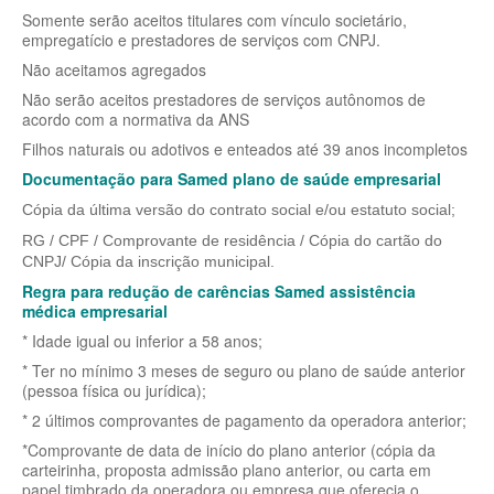
SÃO CRISTOVÃO PLANO DE SAÚDE EMPRESARIAL
BIOVIDA PLANO DE SAÚDE INDIVIDUAL
Somente serão aceitos titulares com vínculo societário,
empregatício e prestadores de serviços com CNPJ.
SÃO MIGUEL PLANO DE SAÚDE EMPRESARIAL
BLUE MED PLANO DE SAÚDE INDIVIDUAL
Não aceitamos agregados
SISTEMAS PLANO DE SAÚDE EMPRESARIAL
CLASSES PLANO DE SAÚDE INDIVIDUAL
Não serão aceitos prestadores de serviços autônomos de
acordo com a normativa da ANS
SOMPO PLANO DE SAÚDE EMPRESARIAL
CUIDAR ME PLANO DE SAÚDE INDIVIDUAL
Filhos naturais ou adotivos e enteados até 39 anos incompletos
SULAMERICA PLANO DE SAÚDE EMPRESARIAL
CRUZ AZUL PLANO DE SAÚDE INDIVIDUAL
Documentação para Samed plano de saúde empresarial
Cópia da última versão do contrato social e/ou estatuto social;
TOTAL MEDCARE PLANO DE SAÚDE EMPRESARIAL
GARANTIA GS PLANO INDIVIDUAL
RG / CPF / Comprovante de residência / Cópia do cartão do
TRASMONTANO PLANO DE SAÚDE EMPRESARIAL
GNDI PLANO DE SAÚDE INDIVIDUAL
CNPJ/ Cópia da inscrição municipal.
Regra para redução de carências Samed assistência
UNIHOSP PLANO DE SAÚDE EMPRESARIAL
INTERCLINICAS PLANO DE SAÚDE INDIVIDUAL
médica empresarial
UNIMED CENTRAL PLANO DE SAÚDE EMPRESARIAL
KIPP PLANO DE SAÚDE INDIVIDUAL
* Idade igual ou inferior a 58 anos;
* Ter no mínimo 3 meses de seguro ou plano de saúde anterior
UNIMED GUARULHOS PLANO DE SAÚDE EMPRESARIAL
MEDICAL HEALTH PLANO DE SAÚDE INDIVIDUAL
(pessoa física ou jurídica);
ÚNICA PLANO DE SAÚDE EMPRESARIAL
MED TOUR PLANO DE SAÚDE INDIVIDUAL
* 2 últimos comprovantes de pagamento da operadora anterior;
*Comprovante de data de início do plano anterior (cópia da
PLENA PLANO DE SAÚDE INDIVIDUAL
carteirinha, proposta admissão plano anterior, ou carta em
papel timbrado da operadora ou empresa que oferecia o