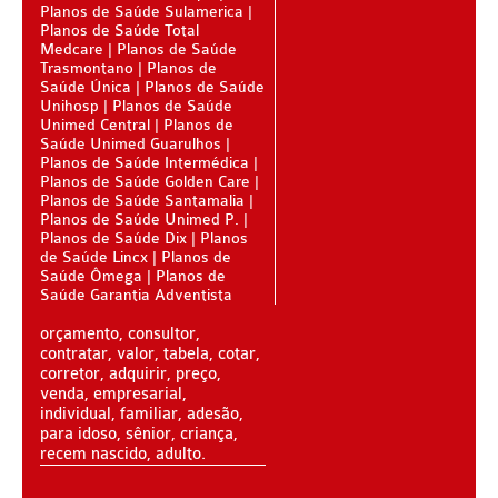
Planos de Saúde Sulamerica
ÚNICA PLANO DE SAÚDE SÊNIOR
Planos de Saúde Total
Medcare
Planos de Saúde
UNIHOSP PLANO DE SAÚDE SÊNIOR
Trasmontano
Planos de
Saúde Única
Planos de Saúde
OPERADORAS
Unihosp
Planos de Saúde
Unimed Central
Planos de
PLANO DE SAÚDE ALLIANZ
Saúde Unimed Guarulhos
Planos de Saúde Intermédica
Planos de Saúde Golden Care
PLANO DE SAÚDE AMEPLAN
Planos de Saúde Santamalia
Planos de Saúde Unimed P.
PLANO DE SAÚDE AMENO
Planos de Saúde Dix
Planos
de Saúde Lincx
Planos de
PLANO DE SAÚDE AMIL
Saúde Ômega
Planos de
Saúde Garantia Adventista
PLANO DE SAÚDE BIOSAÚDE
orçamento, consultor,
PLANO DE SAÚDE BIOVIDA
contratar, valor, tabela, cotar,
corretor, adquirir, preço,
PLANO DE SAÚDE BLUEMED
venda, empresarial,
individual, familiar, adesão,
PLANO DE SAÚDE BRADESCO
para idoso, sênior, criança,
recem nascido, adulto.
PLANO DE SAÚDE CAIXA