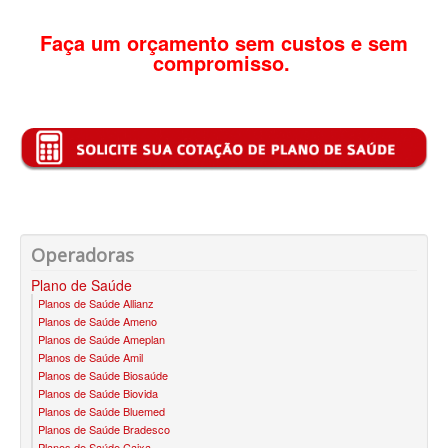
Faça um orçamento sem custos e sem
BIOVIDA PLANO DE SAÚDE FAMILIAR
compromisso.
CRUZ AZUL PLANO DE SAÚDE FAMILIAR
CUIDAR ME PLANO DE SAÚDE FAMILIAR
GNDI PLANO DE SAÚDE FAMILIAR
GARANTIA GS PLANO DE SAÚDE FAMILIAR
INTERCLINICAS PLANO DE SAÚDE FAMILIAR
Operadoras
KIPP PLANO DE SAÚDE FAMILIAR
Plano de Saúde
MED TOUR PLANO DE SAÚDE FAMILIAR
Planos de Saúde Allianz
Planos de Saúde Ameno
MEDICAL HEALTH PLANO DE SAÚDE FAMILIAR
Planos de Saúde Ameplan
Planos de Saúde Amil
PLENA PLANO DE SAÚDE FAMILIAR
Planos de Saúde Biosaúde
Planos de Saúde Biovida
QSAUDE PLANO DE SAÚDE FAMILIAR
Planos de Saúde Bluemed
Planos de Saúde Bradesco
SANTA HELENA PLANO DE SAÚDE FAMILIAR
Planos de Saúde Caixa