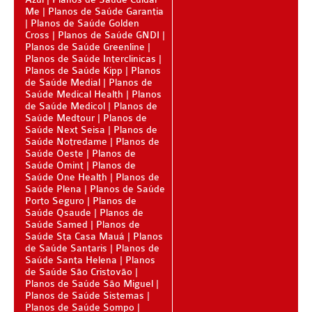
Me
Planos de Saúde Garantia
BLUE MED PLANO DE SAÚDE SÊNIOR
Planos de Saúde Golden
Cross
Planos de Saúde GNDI
CUIDAR ME PLANO DE SAÚDE SÊNIOR
Planos de Saúde Greenline
Planos de Saúde Interclinicas
GNDI PLANO DE SAÚDE SÊNIOR
Planos de Saúde Kipp
Planos
de Saúde Medial
Planos de
GARANTIA GS PLANO DE SAÚDE SÊNIOR
Saúde Medical Health
Planos
de Saúde Medicol
Planos de
Saúde Medtour
GREENLINE PLANO DE SAÚDE SÊNIOR
Planos de
Saúde Next Seisa
Planos de
Saúde Notredame
Planos de
KIPP PLANO DE SAÚDE SÊNIOR
Saúde Oeste
Planos de
Saúde Omint
Planos de
MEDSENIORPLANO DE SAÚDE SÊNIOR
Saúde One Health
Planos de
Saúde Plena
Planos de Saúde
QSAÚDE PLANO DE SAÚDE SÊNIOR
Porto Seguro
Planos de
Saúde Qsaude
Planos de
SANTA HELENA PLANO DE SAÚDE SÊNIOR
Saúde Samed
Planos de
Saúde Sta Casa Mauá
Planos
SÃO CRISTOVÃO PLANO DE SAÚDE SÊNIOR
de Saúde Santaris
Planos de
Saúde Santa Helena
Planos
de Saúde São Cristovão
TOTAL MEDCARE PLANO DE SAÚDE SÊNIOR
Planos de Saúde São Miguel
Planos de Saúde Sistemas
TRANSMONTANO PLANO DE SAÚDE SÊNIOR
Planos de Saúde Sompo