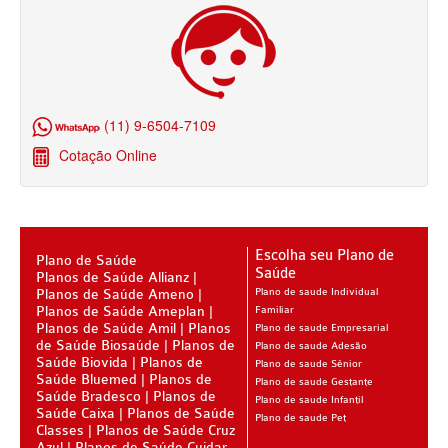
SANTA HELENA PLANO DE SAÚDE INFANTIL
SÃO CRISTOVÃO PLANO DE SAÚDE INFANTIL
SÃO MIGUEL PLANO DE SAÚDE INFANTIL
(11) 9-6504-7109
STA CASA MAUÁ PLANO DE SAÚDE INFANTIL
Cotação Online
TOTAL MEDCARE PLANO DE SAÚDE INFANTIL
TRASMONTANO PLANO DE SAÚDE INFANTIL
ÚNICA PLANO DE SAÚDE INFANTIL
Escolha seu Plano de
Plano de Saúde
Saúde
Planos de Saúde Allianz
UNIHOSP PLANO DE SAÚDE INFANTIL
Planos de Saúde Ameno
Plano de saude Individual
Planos de Saúde Ameplan
Familiar
PLANO DE SAÚDE SÊNIOR
Planos de Saúde Amil
Planos
Plano de saude Empresarial
de Saúde Biosaúde
Planos de
Plano de saude Adesão
AMEPLAN PLANO DE SAÚDE SÊNIOR
Saúde Biovida
Planos de
Plano de saude Sênior
Saúde Bluemed
Planos de
Plano de saude Gestante
BIO SAÚDE PLANO DE SAÚDE SÊNIOR
Saúde Bradesco
Planos de
Plano de saude Infantil
Saúde Caixa
Planos de Saúde
Plano de saude Pet
Classes
Planos de Saúde Cruz
BIOVIDA PLANO DE SAÚDE SÊNIOR
Azul
Planos de Saúde Cuidar