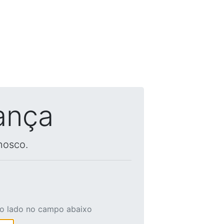
ança
nosco.
ao lado no campo abaixo