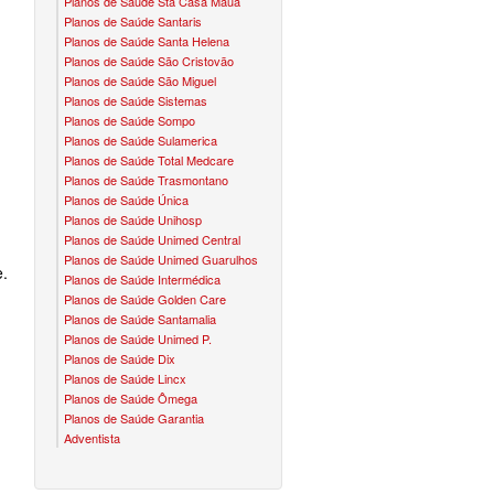
Planos de Saúde Sta Casa Mauá
Planos de Saúde Santaris
CONVÊNIO EM MOGI DAS CRUZES
PLANO ODONTO UNIODONTO
NUNES & GROSSI
Planos de Saúde Santa Helena
Planos de Saúde São Cristovão
CONVÊNIO EM OSASCO
PLANO ODONTO UNIMED
OURO BRASIL
Planos de Saúde São Miguel
Planos de Saúde Sistemas
CONVÊNIO EM POÁ
VOCÊ CLUBE
Planos de Saúde Sompo
Planos de Saúde Sulamerica
CONVÊNIO EM RIBEIRÃO PIRES
HTS
Planos de Saúde Total Medcare
Planos de Saúde Trasmontano
CONVÊNIO EM SANTA ISABEL
GEIA
Planos de Saúde Única
Planos de Saúde Unihosp
CONVÊNIO EM SANTO ANDRÉ
Planos de Saúde Unimed Central
Planos de Saúde Unimed Guarulhos
e.
CONVÊNIO EM SÃO BERNARDO
Planos de Saúde Intermédica
Planos de Saúde Golden Care
CONVÊNIO EM SÃO CAETANO
Planos de Saúde Santamalia
Planos de Saúde Unimed P.
CONVÊNIO EM SUZANO
Planos de Saúde Dix
Planos de Saúde Lincx
CONVÊNIO EM TABOÃO DA SERRA
Planos de Saúde Ômega
Planos de Saúde Garantia
Adventista