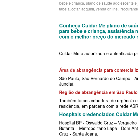
bebe e criança, plano de saúde adolescente e j
tabela, cotar, adquirir, venda online. Procuran
PLANO DE SAÚDE CAIXA
CRUZ AZUL PLANO DE
CUIDAR ME PLANO DE SAÚDE E
PLANO DE SAÚDE CLASSES AACL
CUIDAR ME PLANO DE
CRUZ AZUL PLANO DE SAÚDE E
Conheça Cuidar Me plano de saúd
para bebe e criança, assistência
PLANO DE SAÚDE CUIDAR ME
GARANTIA GS PLANO D
GARANTIA GS PLANO DE SAÚDE
com o melhor preço do mercado 
PLANO DE SAÚDE DIX
EMPRESARIAL
GOLDEN CROSS PLANO
Cuidar Me é autorizada e autenticada p
PLANO DE SAÚDE GARANTIA GS SAÚDE
GOLDEN CROSS PLANO EMPRESA
GNDI PLANO DE SAÚDE
PLANO DE SAÚDE GARANTIA ADVENTIST
GNDI PLANO DE SAÚDE EMPRESA
INTERCLINICAS PLANO
Área de abrangência para comercial
PLANO DE SAÚDE GOLDEN CARE
INTERCLINICAS PLANO DE SAÚDE
MEDIAL PLANO DE SA
São Paulo, São Bernardo do Campo - Ar
Jundiaí.
EMPRESARIAL
PLANO DE SAÚDE GOLDEN CROSS
MEDICAL HEALTH PLAN
Região de abrangência em São Paulo
KIPP PLANO DE SAÚDE EMPRESA
Também temos cobertura de urgência e e
PLANO DE SAÚDE GNDI
ONE HEALTH PLANO D
residência, em parceria com a rede A
MEDIAL PLANO DE SAÚDE EMPR
PLANO DE SAÚDE KIPP
PLENA PLANO DE SAÚ
Hospitais credenciados Cuidar M
Hospital BP - Oswaldo Cruz – Vergueiro -
MEDICAL HEALTH PLANO DE SAÚ
PLANO DE SAÚDE INTERMÉDICA
SANTARIS PLANO DE S
Butantã – Metropolitano Lapa - Dom Antô
Cruz - Santa Joana.
EMPRESARIAL
PLANO DE SAÚDE GREENLINE
SANTA HELENA PLANO