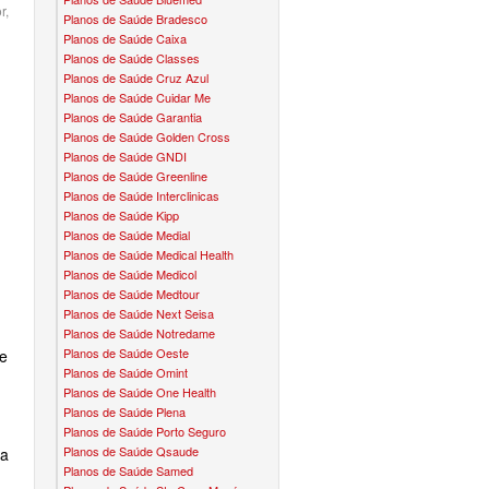
r,
Planos de Saúde Bradesco
CONVÊNIO EM BRAGANÇA PAULISTA
PLANO DENTAL BRADESCO
TH PLANO DE SAÚDE INFANTIL
MEDSENIORPLANO DE SAÚDE SÊNIOR
Planos de Saúde Caixa
Planos de Saúde Classes
CONVÊNIO EM CAIEIRAS
PLANO ODONTO CROWN
NO DE SAÚDE INFANTIL
QSAÚDE PLANO DE SAÚDE SÊNIOR
Planos de Saúde Cruz Azul
Planos de Saúde Cuidar Me
CONVÊNIO EM CAJAMAR
PLANO ODONTO DENTALPAR
DE SAÚDE INFANTIL
SANTA HELENA PLANO DE SAÚDE SÊNIOR
Planos de Saúde Garantia
Planos de Saúde Golden Cross
CONVÊNIO EM CARAPICUÍBA
PLANO ODONTO GREEN
 DE SAÚDE INFANTIL
SÃO CRISTOVÃO PLANO DE SAÚDE SÊNIOR
Planos de Saúde GNDI
Planos de Saúde Greenline
CONVÊNIO EM COTIA
PLANO ODONTO INTERODONTO
 PLANO DE SAÚDE INFANTIL
TOTAL MEDCARE PLANO DE SAÚDE SÊNIOR
Planos de Saúde Interclinicas
Planos de Saúde Kipp
CONVÊNIO EM DIADEMA
PLANO ODONTO METLIFE
AFFIX
O PLANO DE SAÚDE INFANTIL
TRANSMONTANO PLANO DE SAÚDE SÊNIOR
Planos de Saúde Medial
Planos de Saúde Medical Health
CONVÊNIO EM FERRAZ
PLANO ODONTO PLENA
ALLCARE
LANO DE SAÚDE INFANTIL
Planos de Saúde Medicol
ÚNICA PLANO DE SAÚDE SÊNIOR
Planos de Saúde Medtour
CONVÊNIO EM FRANCISCO MORATO
PLANO ODONTO PREVIDENT
BEST LIFE
Planos de Saúde Next Seisa
Á PLANO DE SAÚDE INFANTIL
UNIHOSP PLANO DE SAÚDE SÊNIOR
Planos de Saúde Notredame
Planos de Saúde Oeste
de
CONVÊNIO EM FRANCO DA ROCHA
PLANO ODONTO ODONTOPREV
CORPORE
E PLANO DE SAÚDE INFANTIL
Planos de Saúde Omint
Planos de Saúde One Health
CONVÊNIO EM GUARULHOS
PLANO ODONTO ONE
DIVICOM
 PLANO DE SAÚDE INFANTIL
Planos de Saúde Plena
Planos de Saúde Porto Seguro
CONVÊNIO EM ITAPEVI
PLANO ODONTO SÃO CRISTOVÃO
HEBROM
DE SAÚDE INFANTIL
Planos de Saúde Qsaude
ta
Planos de Saúde Samed
CONVÊNIO EM MAUÁ
PLANO ODONTO SULAMERICA
LIFE CLASS
O DE SAÚDE INFANTIL