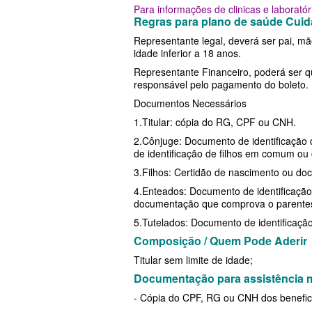
Para informações de clinicas e laborató
MED TOUR PLANO DE SAÚDE EM
PLANO DE SAÚDE LINCX
SÃO CRISTÓVÃO PLAN
Regras para plano de saúde Cui
Representante legal, deverá ser pai, mã
NEXT SEISA PLANO DE SAÚDE E
PLANO DE SAÚDE STA CASA MAUÁ
SULAMERICA PLANO D
idade inferior a 18 anos.
NOTREDAME PLANO DE SAÚDE
PLANO DE SAÚDE MEDIAL
TOTAL MEDCARE PLAN
Representante Financeiro, poderá ser 
responsável pelo pagamento do boleto.
EMPRESARIAL
PLANO DE SAÚDE MEDICAL HEALTH
ÚNICA PLANO DE SAÚ
Documentos Necessários
OMINT PLANO DE SAÚDE EMPRE
PLANO DE SAÚDE MEDICOL
UNIHOSP PLANO DE S
1.Titular: cópia do RG, CPF ou CNH.
2.Cônjuge: Documento de identificação 
ONE HEALTH PLANO DE SAÚDE
PLANO DE SAÚDE MED TOUR
UNIMED CENTRAL PLA
de identificação de filhos em comum ou
EMPRESARIAL
3.Filhos: Certidão de nascimento ou do
PLANO DE SAÚDE NEXT SEISA
UNIMED GUARULHOS P
4.Enteados: Documento de identificação 
PLENA PLANO DE SAÚDE EMPRE
ADESÃO
PLANO DE SAÚDE NOTREDAME
documentação que comprova o parentesc
PORTO SEGURO PLANO DE SAÚD
5.Tutelados: Documento de identificação 
PLANO DE SAÚDE OESTE AMR
Composição / Quem Pode Aderir
EMPRESARIAL
PLANO DE SAÚDE ÔMEGA
Titular sem limite de idade;
SAMED PLANO DE SAÚDE EMPRE
PLANO DE SAÚDE OMINT
Documentação para assistência 
- Cópia do CPF, RG ou CNH dos benefici
SANTA CASA DE MAUÁ PLANO D
PLANO DE SAÚDE ONE HEALTH