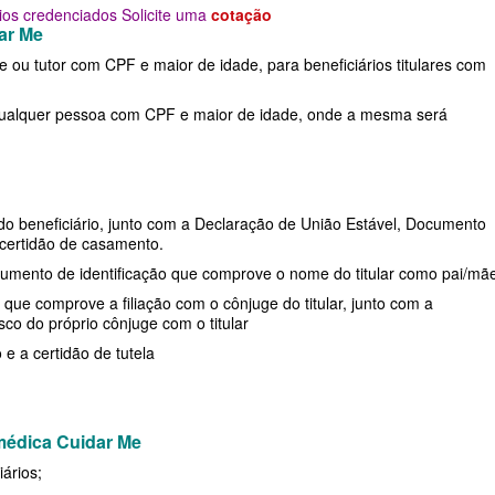
rios credenciados Solicite uma
cotação
PRESARIAL
STA CASA MAUÁ PLANO DE SAÚDE
O DE SAÚDE ADESÃO
RIO GRANDE DO SUL - PLANO DE SAÚDE
UNIMED GUARULHOS PLANO DE SAÚDE
dar Me
e ou tutor com CPF e maior de idade, para beneficiários titulares com
INDIVIDUAL
MPRESARIAL
E SAÚDE ADESÃO
RONDÔNIA - PLANO DE SAÚDE
FAMILIAR
TOTAL MEDCARE PLANO DE SAÚDE
O DE SAÚDE ADESÃO
RORAIMA - PLANO DE SAÚDE
CLASSES PLANO DE SAÚDE FAMILIAR
qualquer pessoa com CPF e maior de idade, onde a mesma será
INDIVIDUAL
DE ADESÃO
SANTA CATARINA - PLANO DE SAÚDE
TRASMONTANO PLANO DE SAÚDE
SARIAL
AÚDE ADESÃO
SÃO PAULO - PLANO DE SAÚDE
do beneficiário, junto com a Declaração de União Estável, Documento
INDIVIDUAL
NO DE SAÚDE ADESÃO
SERGIPE - PLANO DE SAÚDE
 certidão de casamento.
ÚNICA PLANO DE SAÚDE INDIVIDUAL
cumento de identificação que comprove o nome do titular como pai/mã
LANO DE SAÚDE
TOCANTINS - PLANO DE SAÚDE
que comprove a filiação com o cônjuge do titular, junto com a
UNIHOSP PLANO DE SAÚDE INDIVIDUAL
SARIAL
SÃO PAULO
o do próprio cônjuge com o titular
UNIMED GUARULHOS PLANO DE SAÚDE
E
e a certidão de tutela
INDIVIDUAL
SARIAL
médica Cuidar Me
ários;
E SAÚDE