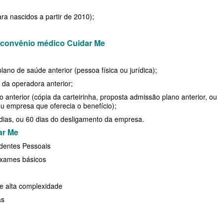
ra nascidos a partir de 2010);
RESARIAL
 convênio médico Cuidar Me
E
ano de saúde anterior (pessoa física ou jurídica);
DE
da operadora anterior;
 anterior (cópia da carteirinha, proposta admissão plano anterior, ou
u empresa que oferecia o benefício);
 dias, ou 60 dias do desligamento da empresa.
ar Me
identes Pessoais
PRESARIAL
exames básicos
SARIAL
e alta complexidade
as