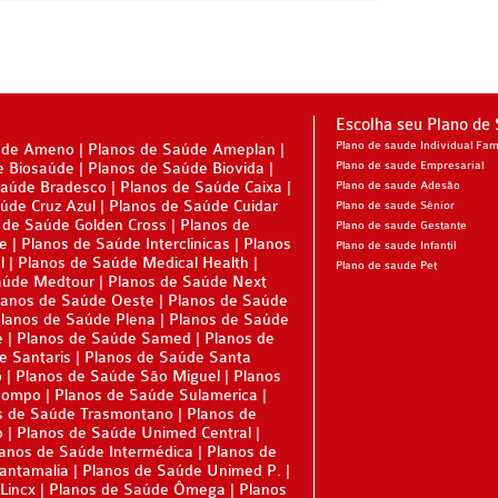
Escolha seu Plano de
Plano de saude Individual Fami
úde Ameno
Planos de Saúde Ameplan
e Biosaúde
Planos de Saúde Biovida
Plano de saude Empresarial
Saúde Bradesco
Planos de Saúde Caixa
Plano de saude Adesão
úde Cruz Azul
Planos de Saúde Cuidar
Plano de saude Sênior
 de Saúde Golden Cross
Planos de
Plano de saude Gestante
ne
Planos de Saúde Interclinicas
Planos
Plano de saude Infantil
l
Planos de Saúde Medical Health
Plano de saude Pet
aúde Medtour
Planos de Saúde Next
lanos de Saúde Oeste
Planos de Saúde
lanos de Saúde Plena
Planos de Saúde
e
Planos de Saúde Samed
Planos de
e Santaris
Planos de Saúde Santa
o
Planos de Saúde São Miguel
Planos
Sompo
Planos de Saúde Sulamerica
s de Saúde Trasmontano
Planos de
p
Planos de Saúde Unimed Central
anos de Saúde Intermédica
Planos de
Santamalia
Planos de Saúde Unimed P.
Lincx
Planos de Saúde Ômega
Planos