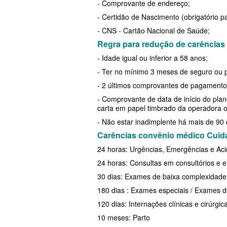
- Comprovante de endereço;
EMPRESARIAL
PLANO DE SAÚDE PLENA
- Certidão de Nascimento (obrigatório pa
SANTARIS PLANO DE SAÚDE EMP
PLANO DE SAÚDE PORTO SEGURO
- CNS - Cartão Nacional de Saúde;
Regra para redução de carências
SANTA HELENA PLANO DE SAÚD
PLANO DE SAÚDE QSAÚDE
- Idade igual ou inferior a 58 anos;
EMPRESARIAL
PLANO DE SAÚDE PREVENT
- Ter no mínimo 3 meses de seguro ou pl
SÃO CRISTOVÃO PLANO DE SAÚ
- 2 últimos comprovantes de pagamento 
PLANO DE SAÚDE SÃO CRISTÓVÃO
- Comprovante de data de início do plano
EMPRESARIAL
PLANO DE SAÚDE SÃO MIGUEL
carta em papel timbrado da operadora o
SÃO MIGUEL PLANO DE SAÚDE
- Não estar inadimplente há mais de 90
PLANO DE SAÚDE SANTA HELENA
Carências convênio médico Cuid
EMPRESARIAL
PLANO DE SAÚDE SANTAMALIA
24 horas: Urgências, Emergências e Ac
SISTEMAS PLANO DE SAÚDE EM
PLANO DE SAÚDE SOMPO
24 horas: Consultas em consultórios e 
SOMPO PLANO DE SAÚDE EMPRE
30 dias: Exames de baixa complexidade
PLANO DE SAÚDE SULAMERICA
180 dias : Exames especiais / Exames d
SULAMERICA PLANO DE SAÚDE
PLANO DE SAÚDE TRANSMONTANO
120 dias: Internações clínicas e cirúrgic
EMPRESARIAL
10 meses: Parto
PLANO DE SAÚDE UNIHOSP