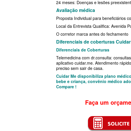
24 meses: Doenças e lesões preexisten
TOTAL MEDCARE PLANO DE SAÚ
PLANO DE SAÚDE SISTEMAS
Avaliação médica
EMPRESARIAL
PLANO DE SAÚDE SAMED
Proposta Individual para beneficiários co
TRASMONTANO PLANO DE SAÚD
Local da Entrevista Qualifica: Avenida 
PLANO DE SAÚDE UNIMED
O corretor marca antes do fechamento
EMPRESARIAL
PLANO DE SAÚDE UNIMED GUARULHOS
Diferenciais de coberturas Cuida
UNIHOSP PLANO DE SAÚDE EMP
PLANO DE SAÚDE AMENO
Diferenciais de Coberturas
UNIMED CENTRAL PLANO DE SA
Telemedicina com dr.consulta: consultas 
aplicativo cuidar.me. Atendimento rápid
EMPRESARIAL
preciso sem sair de casa.
Cuidar Me disponibiliza plano médico
UNIMED GUARULHOS PLANO DE
bebe e criança, convênio médico ado
Compare !
EMPRESARIAL
ÚNICA PLANO DE SAÚDE EMPRE
Faça um orçame