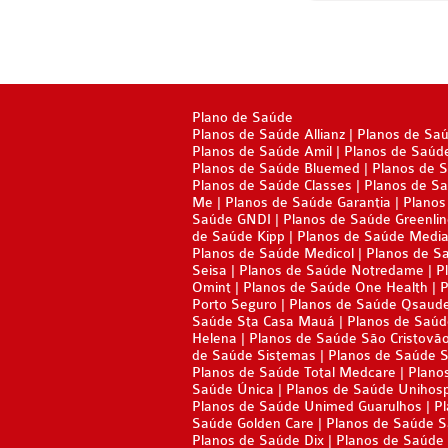
Plano de Saúde
Planos de Saúde Allianz
Planos de Sa
Planos de Saúde Amil
Planos de Saúd
Planos de Saúde Bluemed
Planos de 
Planos de Saúde Classes
Planos de Sa
Me
Planos de Saúde Garantia
Planos
Saúde GNDI
Planos de Saúde Greenli
de Saúde Kipp
Planos de Saúde Media
Planos de Saúde Medicol
Planos de S
Seisa
Planos de Saúde Notredame
P
Omint
Planos de Saúde One Health
P
Porto Seguro
Planos de Saúde Qsaud
Saúde Sta Casa Mauá
Planos de Saúd
Helena
Planos de Saúde São Cristovã
de Saúde Sistemas
Planos de Saúde 
Planos de Saúde Total Medcare
Plano
Saúde Única
Planos de Saúde Unihos
Planos de Saúde Unimed Guarulhos
Pl
Saúde Golden Care
Planos de Saúde 
Planos de Saúde Dix
Planos de Saúde 