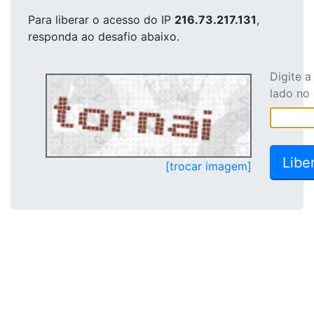
Para liberar o acesso
do IP
216.73.217.131
,
responda ao desafio abaixo.
Digite 
lado no
[trocar imagem]