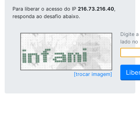
Para liberar o acesso
do IP
216.73.216.40
,
responda ao desafio abaixo.
Digite 
lado no
[trocar imagem]