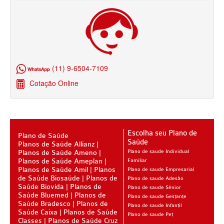
ÚNICA PLANO DE SAÚDE SÊNIOR
UNIHOSP PLANO DE SAÚDE SÊNIOR
OPERADORAS
PLANO DE SAÚDE ALLIANZ
(11) 9-6504-7109
Cotação Online
PLANO DE SAÚDE AMEPLAN
PLANO DE SAÚDE AMENO
PLANO DE SAÚDE AMIL
Escolha seu Plano de
Plano de Saúde
PLANO DE SAÚDE BIOSAÚDE
Saúde
Planos de Saúde Allianz
Planos de Saúde Ameno
Plano de saude Individual
PLANO DE SAÚDE BIOVIDA
Planos de Saúde Ameplan
Familiar
Planos de Saúde Amil
Planos
Plano de saude Empresarial
PLANO DE SAÚDE BLUEMED
de Saúde Biosaúde
Planos de
Plano de saude Adesão
Saúde Biovida
Planos de
Plano de saude Sênior
PLANO DE SAÚDE BRADESCO
Saúde Bluemed
Planos de
Plano de saude Gestante
Saúde Bradesco
Planos de
Plano de saude Infantil
Saúde Caixa
PLANO DE SAÚDE CAIXA
Planos de Saúde
Plano de saude Pet
Classes
Planos de Saúde Cruz