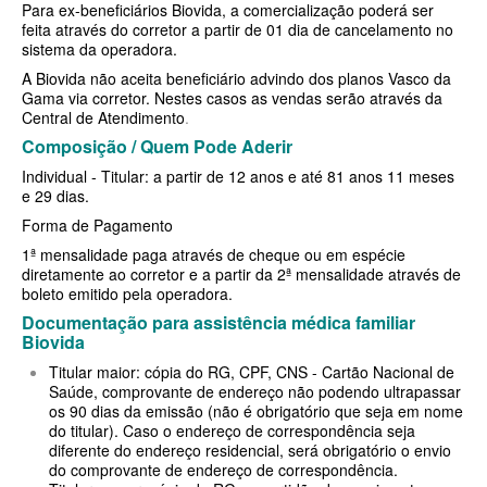
QSAUDE PLANO DE SAÚDE INDIVIDUAL
Para ex-beneficiários Biovida, a comercialização poderá ser
feita através do corretor a partir de 01 dia de cancelamento no
SANTA HELENA PLANO DE SAÚDE INDIVIDUAL
sistema da operadora.
A Biovida não aceita beneficiário advindo dos planos Vasco da
SANTARIS PLANO DE SAÚDE INDIVIDUAL
Gama via corretor. Nestes casos as vendas serão através da
Central de Atendimento
.
SÃO CRISTOVÃO PLANO DE SAÚDE INDIVIDUAL
Composição / Quem Pode Aderir
SÃO MIGUEL PLANO DE SAÚDE INDIVIDUAL
Individual - Titular: a partir de 12 anos e até 81 anos 11 meses
e 29 dias.
STA CASA MAUÁ PLANO DE SAÚDE INDIVIDUAL
Forma de Pagamento
TOTAL MEDCARE PLANO DE SAÚDE INDIVIDUAL
1ª mensalidade paga através de cheque ou em espécie
diretamente ao corretor e a partir da 2ª mensalidade através de
TRASMONTANO PLANO DE SAÚDE INDIVIDUAL
boleto emitido pela operadora.
Documentação para assistência médica familiar
ÚNICA PLANO DE SAÚDE INDIVIDUAL
Biovida
UNIHOSP PLANO DE SAÚDE INDIVIDUAL
Titular maior: cópia do RG, CPF, CNS - Cartão Nacional de
Saúde, comprovante de endereço não podendo ultrapassar
UNIMED GUARULHOS PLANO DE SAÚDE INDIVIDUAL
os 90 dias da emissão (não é obrigatório que seja em nome
do titular). Caso o endereço de correspondência seja
PLANO DE SAÚDE FAMILIAR
diferente do endereço residencial, será obrigatório o envio
do comprovante de endereço de correspondência.
BLUE MED PLANO DE SAÚDE FAMILIAR