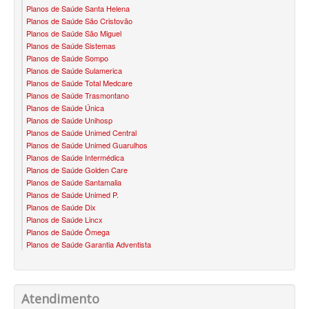
Planos de Saúde Santa Helena
BLUE MED PLANO DE SAÚDE SÊNIOR
Planos de Saúde São Cristovão
Planos de Saúde São Miguel
CUIDAR ME PLANO DE SAÚDE SÊNIOR
Planos de Saúde Sistemas
Planos de Saúde Sompo
GNDI PLANO DE SAÚDE SÊNIOR
Planos de Saúde Sulamerica
Planos de Saúde Total Medcare
GARANTIA GS PLANO DE SAÚDE SÊNIOR
Planos de Saúde Trasmontano
Planos de Saúde Única
GREENLINE PLANO DE SAÚDE SÊNIOR
Planos de Saúde Unihosp
Planos de Saúde Unimed Central
KIPP PLANO DE SAÚDE SÊNIOR
Planos de Saúde Unimed Guarulhos
Planos de Saúde Intermédica
MEDSENIORPLANO DE SAÚDE SÊNIOR
Planos de Saúde Golden Care
Planos de Saúde Santamalia
QSAÚDE PLANO DE SAÚDE SÊNIOR
Planos de Saúde Unimed P.
Planos de Saúde Dix
SANTA HELENA PLANO DE SAÚDE SÊNIOR
Planos de Saúde Lincx
Planos de Saúde Ômega
Planos de Saúde Garantia Adventista
SÃO CRISTOVÃO PLANO DE SAÚDE SÊNIOR
TOTAL MEDCARE PLANO DE SAÚDE SÊNIOR
TRANSMONTANO PLANO DE SAÚDE SÊNIOR
Atendimento