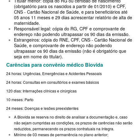
Titular menor: cópia do RG ou certidão de nascimento
(obrigatório para os nascidos a partir de 01/2010) e CPF,
CNS - Cartão Nacional de Saúde, e para beneficiários até
BIOVIDA PLANO DE SAÚDE FAMILIAR
05 anos 11 meses e 29 dias acrescentar relatório de alta de
maternidade.
CRUZ AZUL PLANO DE SAÚDE FAMILIAR
Responsável legal: cópia do RG, CPF e comprovante de
endereço não podendo ultrapassar os 90 dias da emissão.
CUIDAR ME PLANO DE SAÚDE FAMILIAR
Estrangeiros: cópia do RNE, CPF, CNS - Cartão Nacional de
Saúde, e comprovante de endereço não podendo
GNDI PLANO DE SAÚDE FAMILIAR
ultrapassar os 90 dias da emissão (não é obrigatório que
seja em nome do titular).
GARANTIA GS PLANO DE SAÚDE FAMILIAR
Carências para convênio médico Biovida
INTERCLINICAS PLANO DE SAÚDE FAMILIAR
24 horas: Urgências, Emergências e Acidentes Pessoais
KIPP PLANO DE SAÚDE FAMILIAR
24 horas: Consultas em consultórios e exames básicos
120 dias: Internações clínicas e cirúrgicas
MED TOUR PLANO DE SAÚDE FAMILIAR
10 meses: Parto
MEDICAL HEALTH PLANO DE SAÚDE FAMILIAR
24 meses: Doenças e lesões preexistentes
PLENA PLANO DE SAÚDE FAMILIAR
A Biovida se reserva no direito de analisar a documentação e, caso
não sejam cumpridas as condições, os prazos de carências não serão
QSAUDE PLANO DE SAÚDE FAMILIAR
reduzidos, permanecendo os prazos contratuais na íntegra.
Mínimo de 03 meses de permanência no plano anterior;
SANTA HELENA PLANO DE SAÚDE FAMILIAR