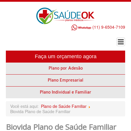
(11) 9-6504-7109
Faça um orçamento agora
HOME
Plano por Adesão
PLANO DE SAÚDE EMPRESARIAL
Plano Empresarial
ALLIANZ PLANO DE SAÚDE EMPRESARIAL
AMEPLAN PLANO DE SAÚDE EMPRESARIAL
Plano Individual e Familiar
AMIL PLANO DE SAÚDE EMPRESARIAL
Você está aqui:
Plano de Saúde Familiar
Biovida Plano de Saúde Familiar
BIO SAÚDE PLANO DE SAÚDE EMPRESARIAL
Biovida Plano de Saúde Familiar
BIOVIDA PLANO DE SAÚDE EMPRESARIAL