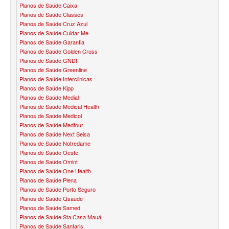
Planos de Saúde Caixa
SANTA HELENA PLANO DE SAÚDE INFANTIL
Planos de Saúde Classes
Planos de Saúde Cruz Azul
SÃO CRISTOVÃO PLANO DE SAÚDE INFANTIL
Planos de Saúde Cuidar Me
Planos de Saúde Garantia
SÃO MIGUEL PLANO DE SAÚDE INFANTIL
Planos de Saúde Golden Cross
Planos de Saúde GNDI
Planos de Saúde Greenline
STA CASA MAUÁ PLANO DE SAÚDE INFANTIL
Planos de Saúde Interclinicas
Planos de Saúde Kipp
TOTAL MEDCARE PLANO DE SAÚDE INFANTIL
Planos de Saúde Medial
Planos de Saúde Medical Health
TRASMONTANO PLANO DE SAÚDE INFANTIL
Planos de Saúde Medicol
Planos de Saúde Medtour
ÚNICA PLANO DE SAÚDE INFANTIL
Planos de Saúde Next Seisa
Planos de Saúde Notredame
UNIHOSP PLANO DE SAÚDE INFANTIL
Planos de Saúde Oeste
Planos de Saúde Omint
PLANO DE SAÚDE SÊNIOR
Planos de Saúde One Health
Planos de Saúde Plena
AMEPLAN PLANO DE SAÚDE SÊNIOR
Planos de Saúde Porto Seguro
Planos de Saúde Qsaude
BIO SAÚDE PLANO DE SAÚDE SÊNIOR
Planos de Saúde Samed
Planos de Saúde Sta Casa Mauá
BIOVIDA PLANO DE SAÚDE SÊNIOR
Planos de Saúde Santaris