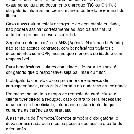
SÃO CRISTOVÃO PLANO DE SAÚDE EMPRESARIAL
BIOVIDA PLANO DE SAÚDE INDIVIDUAL
exatamente igual ao documento entregue (RG ou CNH), é
obrigatório informar também o número do telefone e e-mail do
SÃO MIGUEL PLANO DE SAÚDE EMPRESARIAL
BLUE MED PLANO DE SAÚDE INDIVIDUAL
titular.
Caso a assinatura esteja divergente do documento enviado,
SISTEMAS PLANO DE SAÚDE EMPRESARIAL
CLASSES PLANO DE SAÚDE INDIVIDUAL
não poderá assinar corretamente ao lado da assinatura
anterior, a proposta deverá ser refeita.
SOMPO PLANO DE SAÚDE EMPRESARIAL
CUIDAR ME PLANO DE SAÚDE INDIVIDUAL
Seguindo determinação da ANS (Agência Nacional de Saúde),
SULAMERICA PLANO DE SAÚDE EMPRESARIAL
CRUZ AZUL PLANO DE SAÚDE INDIVIDUAL
não serão aceitos contratos, com beneficiários titulares e
dependentes sem CPF, mesmo que menores de idade e com
TOTAL MEDCARE PLANO DE SAÚDE EMPRESARIAL
GARANTIA GS PLANO INDIVIDUAL
responsável.
Para beneficiários titulares com idade inferior a 18 anos, é
TRASMONTANO PLANO DE SAÚDE EMPRESARIAL
GNDI PLANO DE SAÚDE INDIVIDUAL
obrigatório que o responsável seja pai, mãe ou tutor.
É obrigatório o envio do comprovante de endereço de
UNIHOSP PLANO DE SAÚDE EMPRESARIAL
INTERCLINICAS PLANO DE SAÚDE INDIVIDUAL
correspondência, caso seja diferente do endereço de residência
UNIMED CENTRAL PLANO DE SAÚDE EMPRESARIAL
KIPP PLANO DE SAÚDE INDIVIDUAL
Preencher somente o campo de redução de carência se o
cliente tiver direito a redução, caso contrário será necessário
UNIMED GUARULHOS PLANO DE SAÚDE EMPRESARIAL
MEDICAL HEALTH PLANO DE SAÚDE INDIVIDUAL
uma carta do beneficiário, informando estar ciente de que
cumprirá as carências contratuais.
ÚNICA PLANO DE SAÚDE EMPRESARIAL
MED TOUR PLANO DE SAÚDE INDIVIDUAL
A assinatura do Promotor/Corretor também é obrigatória, e
deve ser assinada pela mesma pessoa que assina a carta de
PLENA PLANO DE SAÚDE INDIVIDUAL
orientação.