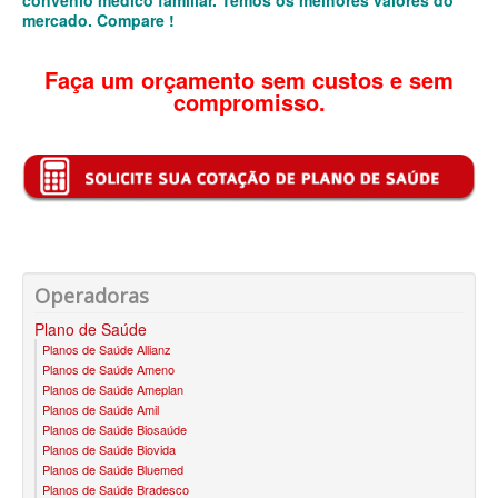
convênio médico familiar. Temos os melhores valores do
mercado. Compare !
BIO SAÚDE PLANO DE SAÚDE INFANTIL
Faça um orçamento sem custos e sem
BIOVIDA PLANO DE SAÚDE INFANTIL
compromisso.
BLUE MED PLANO DE SAÚDE INFANTIL
CLASSES PLANO DE SAÚDE INFANTIL
CUIDAR ME PLANO DE SAÚDE INFANTIL
GARANTIA GS PLANO DE SAÚDE INFANTIL
GNDI PLANO DE SAÚDE INFANTIL
Operadoras
KIPP PLANO DE SAÚDE INFANTIL
Plano de Saúde
Planos de Saúde Allianz
MEDICAL HEALTH PLANO DE SAÚDE INFANTIL
Planos de Saúde Ameno
Planos de Saúde Ameplan
MED TOUR PLANO DE SAÚDE INFANTIL
Planos de Saúde Amil
Planos de Saúde Biosaúde
PLENA PLANO DE SAÚDE INFANTIL
Planos de Saúde Biovida
Planos de Saúde Bluemed
QSAUDE PLANO DE SAÚDE INFANTIL
Planos de Saúde Bradesco