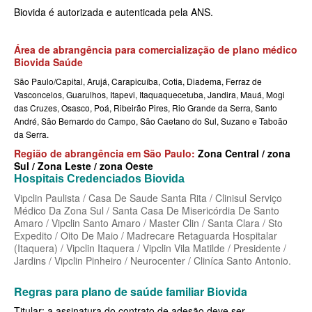
MEDICAL HEALTH PLANO DE SAÚDE EMPRESARIAL
Biovida é autorizada e autenticada pela ANS.
MED TOUR PLANO DE SAÚDE EMPRESARIAL
Área de abrangência para comercialização de plano médico
NEXT SEISA PLANO DE SAÚDE EMPRESARIAL
Biovida Saúde
São Paulo/Capital, Arujá, Carapicuíba, Cotia, Diadema, Ferraz de
NOTREDAME PLANO DE SAÚDE EMPRESARIAL
Vasconcelos, Guarulhos, Itapevi, Itaquaquecetuba, Jandira, Mauá, Mogi
das Cruzes, Osasco, Poá, Ribeirão Pires, Rio Grande da Serra, Santo
OMINT PLANO DE SAÚDE EMPRESARIAL
André, São Bernardo do Campo, São Caetano do Sul, Suzano e Taboão
da Serra.
ONE HEALTH PLANO DE SAÚDE EMPRESARIAL
Região de abrangência em São Paulo:
Zona Central / zona
PLENA PLANO DE SAÚDE EMPRESARIAL
Sul / Zona Leste / zona Oeste
Hospitais Credenciados Biovida
PORTO SEGURO PLANO DE SAÚDE EMPRESARIAL
Vipclin Paulista / Casa De Saude Santa Rita / Clinisul Serviço
Médico Da Zona Sul / Santa Casa De Misericórdia De Santo
SAMED PLANO DE SAÚDE EMPRESARIAL
Amaro / Vipclin Santo Amaro / Master Clin / Santa Clara / Sto
Expedito / Oito De Maio / Madrecare Retaguarda Hospitalar
SANTA CASA DE MAUÁ PLANO DE SAÚDE EMPRESARIAL
(Itaquera) / Vipclin Itaquera / Vipclin Vila Matilde / Presidente /
Jardins / Vipclin Pinheiro / Neurocenter / Cliníca Santo Antonio.
PLANO DE SAÚDE INDIVIDUAL
SANTARIS PLANO DE SAÚDE EMPRESARIAL
Regras para plano de saúde familiar Biovida
SANTA HELENA PLANO DE SAÚDE EMPRESARIAL
BIO SAÚDE PLANO DE SAÚDE INDIVIDUAL
Titular: a assinatura do contrato de adesão deve ser