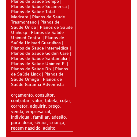
Planos de Saúde Sompo
PLANO DE SAÚDE STA CASA MAUÁ
Planos de Saúde Sulamerica
Planos de Saúde Total
PLANO DE SAÚDE MEDIAL
Medcare
Planos de Saúde
Trasmontano
Planos de
PLANO DE SAÚDE MEDICAL HEALTH
Saúde Única
Planos de Saúde
Unihosp
Planos de Saúde
PLANO DE SAÚDE MEDICOL
Unimed Central
Planos de
Saúde Unimed Guarulhos
Planos de Saúde Intermédica
PLANO DE SAÚDE MED TOUR
Planos de Saúde Golden Care
Planos de Saúde Santamalia
PLANO DE SAÚDE NEXT SEISA
Planos de Saúde Unimed P.
Planos de Saúde Dix
Planos
PLANO DE SAÚDE ADESÃO
PLANO DE SAÚDE NOTREDAME
de Saúde Lincx
Planos de
Saúde Ômega
Planos de
PLANO DE SAÚDE OESTE AMR
AMEPLAN PLANO DE SAÚDE ADESÃO
Saúde Garantia Adventista
PLANO DE SAÚDE ÔMEGA
AMIL PLANO DE SAÚDE ADESÃO
orçamento, consultor,
contratar, valor, tabela, cotar,
PLANO DE SAÚDE OMINT
AMIL FÁCIL PLANO DE SAÚDE ADESÃO
corretor, adquirir, preço,
venda, empresarial,
PLANO DE SAÚDE ONE HEALTH
BIO SAÚDE PLANO DE SAÚDE ADESÃO
individual, familiar, adesão,
para idoso, sênior, criança,
PLANO DE SAÚDE PLENA
BIOVIDA PLANO DE SAÚDE ADESÃO
recem nascido, adulto.