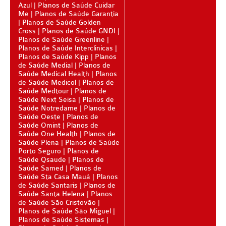
Azul
Planos de Saúde Cuidar
PLANO DE SAÚDE CLASSES AACL
Me
Planos de Saúde Garantia
Planos de Saúde Golden
PLANO DE SAÚDE CUIDAR ME
Cross
Planos de Saúde GNDI
Planos de Saúde Greenline
PLANO DE SAÚDE DIX
Planos de Saúde Interclinicas
Planos de Saúde Kipp
Planos
PLANO DE SAÚDE GARANTIA GS SAÚDE
de Saúde Medial
Planos de
Saúde Medical Health
Planos
PLANO DE SAÚDE GARANTIA ADVENTISTA
de Saúde Medicol
Planos de
Saúde Medtour
Planos de
Saúde Next Seisa
Planos de
PLANO DE SAÚDE GOLDEN CARE
Saúde Notredame
Planos de
Saúde Oeste
Planos de
PLANO DE SAÚDE GOLDEN CROSS
Saúde Omint
Planos de
Saúde One Health
Planos de
PLANO DE SAÚDE GNDI
Saúde Plena
Planos de Saúde
Porto Seguro
Planos de
PLANO DE SAÚDE KIPP
Saúde Qsaude
Planos de
Saúde Samed
Planos de
PLANO DE SAÚDE INTERMÉDICA
Saúde Sta Casa Mauá
Planos
de Saúde Santaris
Planos de
PLANO DE SAÚDE GREENLINE
Saúde Santa Helena
Planos
de Saúde São Cristovão
Planos de Saúde São Miguel
PLANO DE SAÚDE LINCX
Planos de Saúde Sistemas