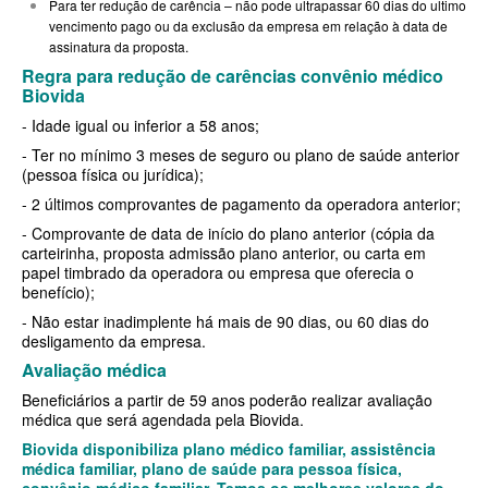
Para ter redução de carência – não pode ultrapassar 60 dias do ultimo
vencimento pago ou da exclusão da empresa em relação à data de
SANTARIS PLANO DE SAÚDE FAMILIAR
assinatura da proposta.
Regra para redução de carências convênio médico
SÃO CRISTOVÃO PLANO DE SAÚDE FAMILIAR
Biovida
SÃO MIGUEL PLANO DE SAÚDE FAMILIAR
- Idade igual ou inferior a 58 anos;
- Ter no mínimo 3 meses de seguro ou plano de saúde anterior
STA CASA MAUÁ PLANO DE SAÚDE FAMILIAR
(pessoa física ou jurídica);
TOTAL MEDCARE PLANO DE SAÚDE FAMILIAR
- 2 últimos comprovantes de pagamento da operadora anterior;
- Comprovante de data de início do plano anterior (cópia da
TRASMONTANO PLANO DE SAÚDE FAMILIAR
carteirinha, proposta admissão plano anterior, ou carta em
papel timbrado da operadora ou empresa que oferecia o
ÚNICA PLANO DE SAÚDE FAMILIAR
benefício);
UNIHOSP PLANO DE SAÚDE FAMILIAR
- Não estar inadimplente há mais de 90 dias, ou 60 dias do
desligamento da empresa.
UNIMED GUARULHOS PLANO DE SAÚDE FAMILIAR
Avaliação médica
Beneficiários a partir de 59 anos poderão realizar avaliação
CLASSES PLANO DE SAÚDE FAMILIAR
médica que será agendada pela Biovida.
PLANO DE SAÚDE INFANTIL
Biovida disponibiliza plano médico familiar, assistência
médica familiar, plano de saúde para pessoa física,
AMIL PLANO DE SAÚDE INFANTIL