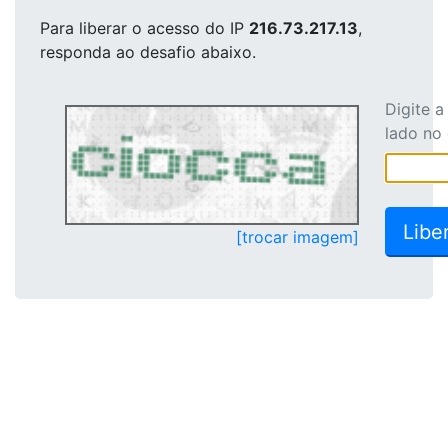
Para liberar o acesso
do IP
216.73.217.13
,
responda ao desafio abaixo.
Digite 
lado no
[trocar imagem]