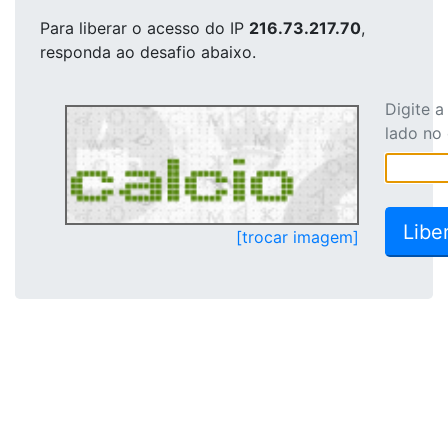
Para liberar o acesso
do IP
216.73.217.70
,
responda ao desafio abaixo.
Digite 
lado no
[trocar imagem]