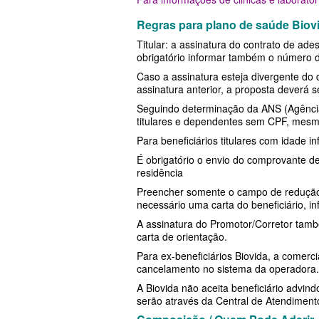
MED TOUR PLANO DE SAÚDE EM
PLANO DE SAÚDE LINCX
SÃO CRISTÓVÃO PLAN
Regras para plano de saúde Biov
NEXT SEISA PLANO DE SAÚDE E
Titular: a assinatura do contrato de a
PLANO DE SAÚDE STA CASA MAUÁ
SULAMERICA PLANO D
obrigatório informar também o número do 
NOTREDAME PLANO DE SAÚDE
PLANO DE SAÚDE MEDIAL
TOTAL MEDCARE PLAN
Caso a assinatura esteja divergente do
assinatura anterior, a proposta deverá se
EMPRESARIAL
PLANO DE SAÚDE MEDICAL HEALTH
ÚNICA PLANO DE SAÚ
Seguindo determinação da ANS (Agência 
titulares e dependentes sem CPF, mes
OMINT PLANO DE SAÚDE EMPRE
PLANO DE SAÚDE MEDICOL
UNIHOSP PLANO DE S
Para beneficiários titulares com idade in
ONE HEALTH PLANO DE SAÚDE
PLANO DE SAÚDE MED TOUR
UNIMED CENTRAL PLA
É obrigatório o envio do comprovante d
residência
EMPRESARIAL
PLANO DE SAÚDE NEXT SEISA
UNIMED GUARULHOS P
Preencher somente o campo de redução de
PLENA PLANO DE SAÚDE EMPRE
ADESÃO
PLANO DE SAÚDE NOTREDAME
necessário uma carta do beneficiário, i
A assinatura do Promotor/Corretor tamb
PORTO SEGURO PLANO DE SAÚD
PLANO DE SAÚDE OESTE AMR
carta de orientação.
EMPRESARIAL
Para ex-beneficiários Biovida, a comercia
PLANO DE SAÚDE ÔMEGA
cancelamento no sistema da operadora.
SAMED PLANO DE SAÚDE EMPRE
PLANO DE SAÚDE OMINT
A Biovida não aceita beneficiário advin
serão através da Central de Atendiment
SANTA CASA DE MAUÁ PLANO D
PLANO DE SAÚDE ONE HEALTH