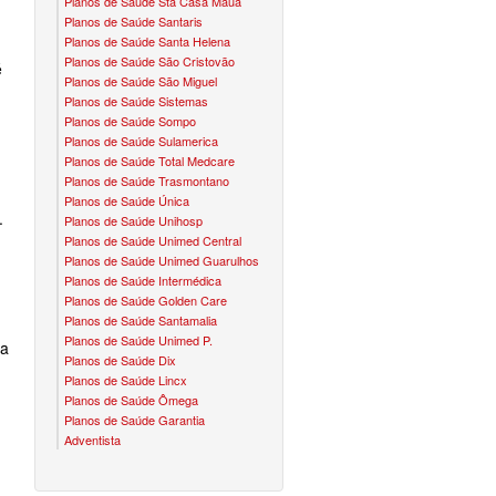
Planos de Saúde Sta Casa Mauá
Planos de Saúde Santaris
CONVÊNIO EM MOGI DAS CRUZES
PLANO ODONTO UNIODONTO
NUNES & GROSSI
Planos de Saúde Santa Helena
Planos de Saúde São Cristovão
é
CONVÊNIO EM OSASCO
PLANO ODONTO UNIMED
OURO BRASIL
Planos de Saúde São Miguel
Planos de Saúde Sistemas
CONVÊNIO EM POÁ
VOCÊ CLUBE
Planos de Saúde Sompo
Planos de Saúde Sulamerica
CONVÊNIO EM RIBEIRÃO PIRES
HTS
Planos de Saúde Total Medcare
Planos de Saúde Trasmontano
CONVÊNIO EM SANTA ISABEL
GEIA
Planos de Saúde Única
.
Planos de Saúde Unihosp
CONVÊNIO EM SANTO ANDRÉ
Planos de Saúde Unimed Central
Planos de Saúde Unimed Guarulhos
CONVÊNIO EM SÃO BERNARDO
Planos de Saúde Intermédica
Planos de Saúde Golden Care
CONVÊNIO EM SÃO CAETANO
Planos de Saúde Santamalia
Planos de Saúde Unimed P.
 a
CONVÊNIO EM SUZANO
Planos de Saúde Dix
Planos de Saúde Lincx
CONVÊNIO EM TABOÃO DA SERRA
Planos de Saúde Ômega
Planos de Saúde Garantia
Adventista