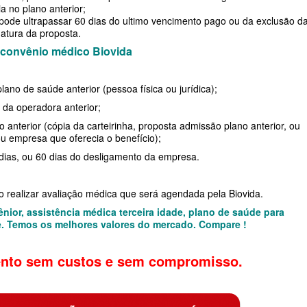
DE
 no plano anterior;
 pode ultrapassar 60 dias do ultimo vencimento pago ou da exclusão d
atura da proposta.
 convênio médico Biovida
E
ano de saúde anterior (pessoa física ou jurídica);
RESARIAL
da operadora anterior;
 anterior (cópia da carteirinha, proposta admissão plano anterior, ou
ÚDE
u empresa que oferecia o benefício);
 dias, ou 60 dias do desligamento da empresa.
 SAÚDE
ão realizar avaliação médica que será agendada pela Biovida.
nior, assistência médica terceira idade, plano de saúde para
e. Temos os melhores valores do mercado. Compare !
SARIAL
nto sem custos e sem compromisso.