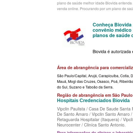
plano de saúde melhor idade Biovida entenda sobr
venda online. Procurando por um plano de saú
PLANO DE SAÚDE CAIXA
CRUZ AZUL PLANO DE
CUIDAR ME PLANO DE SAÚDE E
PLANO DE SAÚDE CLASSES AACL
CUIDAR ME PLANO DE
CRUZ AZUL PLANO DE SAÚDE E
Conheça Biovida p
convênio médico p
PLANO DE SAÚDE CUIDAR ME
GARANTIA GS PLANO D
GARANTIA GS PLANO DE SAÚDE
planos de saúde 
PLANO DE SAÚDE DIX
EMPRESARIAL
GOLDEN CROSS PLANO
Biovida é autorizada
PLANO DE SAÚDE GARANTIA GS SAÚDE
GOLDEN CROSS PLANO EMPRESA
GNDI PLANO DE SAÚDE
PLANO DE SAÚDE GARANTIA ADVENTIST
GNDI PLANO DE SAÚDE EMPRESA
INTERCLINICAS PLANO
Área de abrangência para comerciali
PLANO DE SAÚDE GOLDEN CARE
INTERCLINICAS PLANO DE SAÚDE
MEDIAL PLANO DE SA
São Paulo/Capital, Arujá, Carapicuíba, Cotia, 
Mauá, Mogi das Cruzes, Osasco, Poá, Ribeirã
EMPRESARIAL
PLANO DE SAÚDE GOLDEN CROSS
MEDICAL HEALTH PLAN
do Sul, Suzano e Taboão da Serra.
Região de abrangência em São Paul
KIPP PLANO DE SAÚDE EMPRESA
PLANO DE SAÚDE GNDI
ONE HEALTH PLANO D
Hospitais Credenciados Biovida
MEDIAL PLANO DE SAÚDE EMPR
PLANO DE SAÚDE KIPP
PLENA PLANO DE SAÚ
Vipclin Paulista / Casa De Saude Santa 
De Santo Amaro / Vipclin Santo Amaro / 
MEDICAL HEALTH PLANO DE SAÚ
PLANO DE SAÚDE INTERMÉDICA
SANTARIS PLANO DE S
Retaguarda Hospitalar (Itaquera) / Vipclin
Neurocenter / Cliníca Santo Antonio.
EMPRESARIAL
PLANO DE SAÚDE GREENLINE
SANTA HELENA PLANO
Para informações de clinicas e laborató