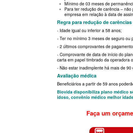
TOTAL MEDCARE PLANO DE SAÚ
Mínimo de 03 meses de permanência
PLANO DE SAÚDE SISTEMAS
Para ter redução de carência – não
EMPRESARIAL
empresa em relação à data de assin
PLANO DE SAÚDE SAMED
Regra para redução de carências
TRASMONTANO PLANO DE SAÚD
PLANO DE SAÚDE UNIMED
- Idade igual ou inferior a 58 anos;
EMPRESARIAL
- Ter no mínimo 3 meses de seguro ou pl
PLANO DE SAÚDE UNIMED GUARULHOS
UNIHOSP PLANO DE SAÚDE EMP
- 2 últimos comprovantes de pagamento 
PLANO DE SAÚDE AMENO
- Comprovante de data de início do plano
UNIMED CENTRAL PLANO DE SA
carta em papel timbrado da operadora o
EMPRESARIAL
- Não estar inadimplente há mais de 90
Avaliação médica
UNIMED GUARULHOS PLANO DE
Beneficiários a partir de 59 anos poder
EMPRESARIAL
Biovida disponibiliza plano médico sê
idoso, convênio médico melhor idad
ÚNICA PLANO DE SAÚDE EMPRE
Faça um orçame