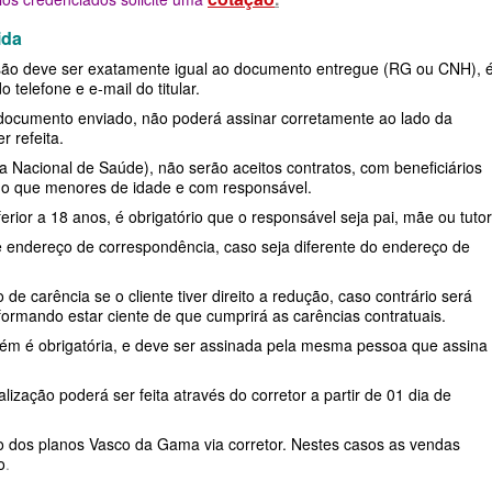
PRESARIAL
STA CASA MAUÁ PLANO DE SAÚDE
O DE SAÚDE ADESÃO
RIO GRANDE DO SUL - PLANO DE SAÚDE
UNIMED GUARULHOS PLANO DE SAÚDE
ida
INDIVIDUAL
MPRESARIAL
desão deve ser exatamente igual ao documento entregue (RG ou CNH), 
E SAÚDE ADESÃO
RONDÔNIA - PLANO DE SAÚDE
FAMILIAR
telefone e e-mail do titular.
TOTAL MEDCARE PLANO DE SAÚDE
O DE SAÚDE ADESÃO
RORAIMA - PLANO DE SAÚDE
CLASSES PLANO DE SAÚDE FAMILIAR
 documento enviado, não poderá assinar corretamente ao lado da
r refeita.
INDIVIDUAL
DE ADESÃO
SANTA CATARINA - PLANO DE SAÚDE
Nacional de Saúde), não serão aceitos contratos, com beneficiários
mo que menores de idade e com responsável.
TRASMONTANO PLANO DE SAÚDE
SARIAL
AÚDE ADESÃO
SÃO PAULO - PLANO DE SAÚDE
ferior a 18 anos, é obrigatório que o responsável seja pai, mãe ou tutor
INDIVIDUAL
NO DE SAÚDE ADESÃO
SERGIPE - PLANO DE SAÚDE
e endereço de correspondência, caso seja diferente do endereço de
ÚNICA PLANO DE SAÚDE INDIVIDUAL
LANO DE SAÚDE
TOCANTINS - PLANO DE SAÚDE
 carência se o cliente tiver direito a redução, caso contrário será
UNIHOSP PLANO DE SAÚDE INDIVIDUAL
SARIAL
SÃO PAULO
nformando estar ciente de que cumprirá as carências contratuais.
ém é obrigatória, e deve ser assinada pela mesma pessoa que assina
UNIMED GUARULHOS PLANO DE SAÚDE
E
INDIVIDUAL
lização poderá ser feita através do corretor a partir de 01 dia de
SARIAL
do dos planos Vasco da Gama via corretor. Nestes casos as vendas
o
.
E SAÚDE