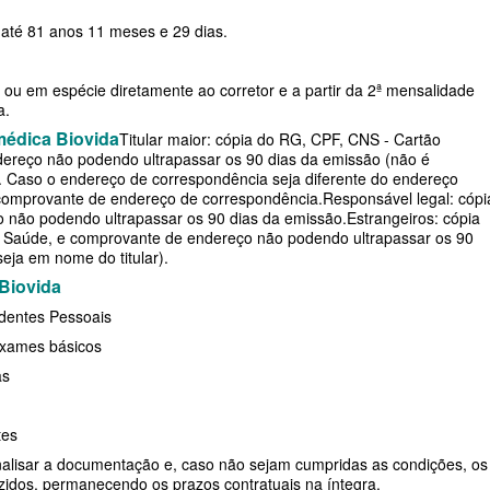
 e até 81 anos 11 meses e 29 dias.
RESARIAL
ou em espécie diretamente ao corretor e a partir da 2ª mensalidade
E
a.
médica Biovida
Titular maior: cópia do RG, CPF, CNS - Cartão
ereço não podendo ultrapassar os 90 dias da emissão (não é
). Caso o endereço de correspondência seja diferente do endereço
DE
o comprovante de endereço de correspondência.
Responsável legal: cópi
não podendo ultrapassar os 90 dias da emissão.
Estrangeiros: cópia
 Saúde, e comprovante de endereço não podendo ultrapassar os 90
seja em nome do titular).
 Biovida
identes Pessoais
PRESARIAL
exames básicos
as
SARIAL
tes
analisar a documentação e, caso não sejam cumpridas as condições, os
zidos, permanecendo os prazos contratuais na íntegra.