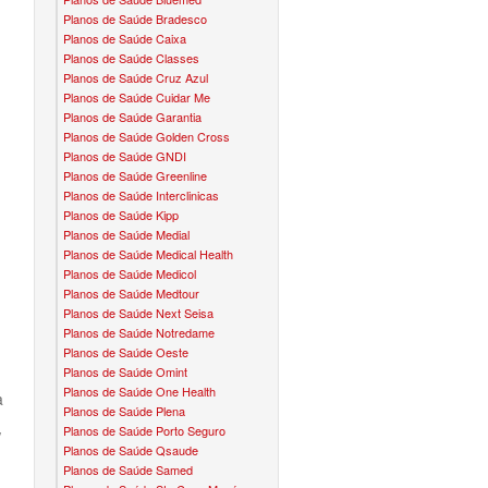
Planos de Saúde Bradesco
CONVÊNIO EM BRAGANÇA PAULISTA
PLANO DENTAL BRADESCO
TH PLANO DE SAÚDE INFANTIL
MEDSENIORPLANO DE SAÚDE SÊNIOR
Planos de Saúde Caixa
Planos de Saúde Classes
CONVÊNIO EM CAIEIRAS
PLANO ODONTO CROWN
NO DE SAÚDE INFANTIL
QSAÚDE PLANO DE SAÚDE SÊNIOR
Planos de Saúde Cruz Azul
Planos de Saúde Cuidar Me
CONVÊNIO EM CAJAMAR
PLANO ODONTO DENTALPAR
DE SAÚDE INFANTIL
SANTA HELENA PLANO DE SAÚDE SÊNIOR
Planos de Saúde Garantia
Planos de Saúde Golden Cross
CONVÊNIO EM CARAPICUÍBA
PLANO ODONTO GREEN
 DE SAÚDE INFANTIL
SÃO CRISTOVÃO PLANO DE SAÚDE SÊNIOR
Planos de Saúde GNDI
Planos de Saúde Greenline
CONVÊNIO EM COTIA
PLANO ODONTO INTERODONTO
 PLANO DE SAÚDE INFANTIL
TOTAL MEDCARE PLANO DE SAÚDE SÊNIOR
Planos de Saúde Interclinicas
Planos de Saúde Kipp
CONVÊNIO EM DIADEMA
PLANO ODONTO METLIFE
AFFIX
O PLANO DE SAÚDE INFANTIL
TRANSMONTANO PLANO DE SAÚDE SÊNIOR
Planos de Saúde Medial
Planos de Saúde Medical Health
CONVÊNIO EM FERRAZ
PLANO ODONTO PLENA
ALLCARE
LANO DE SAÚDE INFANTIL
Planos de Saúde Medicol
ÚNICA PLANO DE SAÚDE SÊNIOR
Planos de Saúde Medtour
CONVÊNIO EM FRANCISCO MORATO
PLANO ODONTO PREVIDENT
BEST LIFE
Planos de Saúde Next Seisa
Á PLANO DE SAÚDE INFANTIL
UNIHOSP PLANO DE SAÚDE SÊNIOR
Planos de Saúde Notredame
Planos de Saúde Oeste
CONVÊNIO EM FRANCO DA ROCHA
PLANO ODONTO ODONTOPREV
CORPORE
E PLANO DE SAÚDE INFANTIL
Planos de Saúde Omint
Planos de Saúde One Health
CONVÊNIO EM GUARULHOS
PLANO ODONTO ONE
DIVICOM
 PLANO DE SAÚDE INFANTIL
a
Planos de Saúde Plena
Planos de Saúde Porto Seguro
CONVÊNIO EM ITAPEVI
PLANO ODONTO SÃO CRISTOVÃO
HEBROM
DE SAÚDE INFANTIL
/
Planos de Saúde Qsaude
Planos de Saúde Samed
CONVÊNIO EM MAUÁ
PLANO ODONTO SULAMERICA
LIFE CLASS
O DE SAÚDE INFANTIL