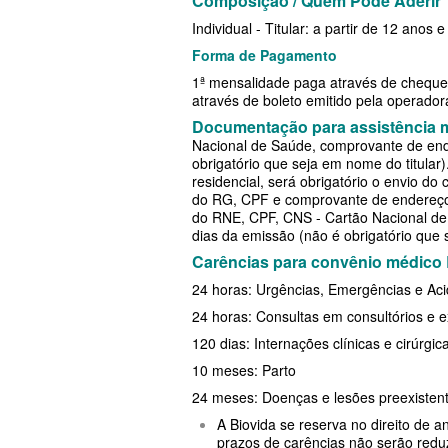
Composição / Quem Pode Aderir
EMPRESARIAL
PLANO DE SAÚDE PLENA
Individual - Titular: a partir de 12 anos
SANTARIS PLANO DE SAÚDE EMP
Forma de Pagamento
PLANO DE SAÚDE PORTO SEGURO
1ª mensalidade paga através de cheque 
SANTA HELENA PLANO DE SAÚD
PLANO DE SAÚDE QSAÚDE
através de boleto emitido pela operador
Documentação para assistência 
EMPRESARIAL
PLANO DE SAÚDE PREVENT
Nacional de Saúde, comprovante de end
obrigatório que seja em nome do titular
SÃO CRISTOVÃO PLANO DE SAÚ
PLANO DE SAÚDE SÃO CRISTÓVÃO
residencial, será obrigatório o envio d
do RG, CPF e comprovante de endereço 
EMPRESARIAL
PLANO DE SAÚDE SÃO MIGUEL
do RNE, CPF, CNS - Cartão Nacional de
dias da emissão (não é obrigatório que 
SÃO MIGUEL PLANO DE SAÚDE
PLANO DE SAÚDE SANTA HELENA
Carências para convênio médico
EMPRESARIAL
PLANO DE SAÚDE SANTAMALIA
24 horas: Urgências, Emergências e Ac
SISTEMAS PLANO DE SAÚDE EM
24 horas: Consultas em consultórios e 
PLANO DE SAÚDE SOMPO
120 dias: Internações clínicas e cirúrgic
SOMPO PLANO DE SAÚDE EMPRE
PLANO DE SAÚDE SULAMERICA
10 meses: Parto
SULAMERICA PLANO DE SAÚDE
PLANO DE SAÚDE TRANSMONTANO
24 meses: Doenças e lesões preexisten
EMPRESARIAL
A Biovida se reserva no direito de 
PLANO DE SAÚDE UNIHOSP
prazos de carências não serão redu