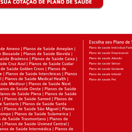
Escolha seu Plano de
Plano de saude Individual Fami
úde Ameno
Planos de Saúde Ameplan
e Biosaúde
Planos de Saúde Biovida
Plano de saude Empresarial
Saúde Bradesco
Planos de Saúde Caixa
Plano de saude Adesão
úde Cruz Azul
Planos de Saúde Cuidar
Plano de saude Sênior
 de Saúde Golden Cross
Planos de
Plano de saude Gestante
ne
Planos de Saúde Interclinicas
Planos
Plano de saude Infantil
l
Planos de Saúde Medical Health
Plano de saude Pet
aúde Medtour
Planos de Saúde Next
lanos de Saúde Oeste
Planos de Saúde
lanos de Saúde Plena
Planos de Saúde
e
Planos de Saúde Samed
Planos de
e Santaris
Planos de Saúde Santa
o
Planos de Saúde São Miguel
Planos
Sompo
Planos de Saúde Sulamerica
s de Saúde Trasmontano
Planos de
p
Planos de Saúde Unimed Central
anos de Saúde Intermédica
Planos de