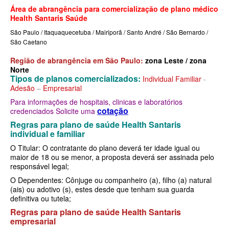
MEDICAL HEALTH PLANO DE SAÚDE EMPRESARIAL
Área de abrangência para comercialização de plano médico
Health Santaris Saúde
MED TOUR PLANO DE SAÚDE EMPRESARIAL
São Paulo / Itaquaquecetuba / Mairiporã / Santo André / São Bernardo /
São Caetano
NEXT SEISA PLANO DE SAÚDE EMPRESARIAL
Região de abrangência em São Paulo:
zona Leste / zona
NOTREDAME PLANO DE SAÚDE EMPRESARIAL
Norte
Tipos de planos comercializados:
Individual Familiar
-
OMINT PLANO DE SAÚDE EMPRESARIAL
Adesão
–
Empresarial
ONE HEALTH PLANO DE SAÚDE EMPRESARIAL
Para informações de hospitais, clinicas e laboratórios
cotação
credenciados Solicite uma
PLENA PLANO DE SAÚDE EMPRESARIAL
Regras para plano de saúde Health Santaris
individual e familiar
PORTO SEGURO PLANO DE SAÚDE EMPRESARIAL
O Titular: O contratante do plano deverá ter idade igual ou
maior de 18 ou se menor, a proposta deverá ser assinada pelo
SAMED PLANO DE SAÚDE EMPRESARIAL
responsável legal;
SANTA CASA DE MAUÁ PLANO DE SAÚDE EMPRESARIAL
O Dependentes: Cônjuge ou companheiro (a), filho (a) natural
(ais) ou adotivo (s), estes desde que tenham sua guarda
PLANO DE SAÚDE INDIVIDUAL
SANTARIS PLANO DE SAÚDE EMPRESARIAL
definitiva ou tutela;
Regras para plano de saúde Health Santaris
SANTA HELENA PLANO DE SAÚDE EMPRESARIAL
BIO SAÚDE PLANO DE SAÚDE INDIVIDUAL
empresarial