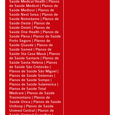
Saúde Medical Health
Planos
BLUE MED PLANO DE SAÚDE SÊNIOR
de Saúde Medicol
Planos de
Saúde Medtour
Planos de
Saúde Next Seisa
Planos de
CUIDAR ME PLANO DE SAÚDE SÊNIOR
Saúde Notredame
Planos de
Saúde Oeste
Planos de
GNDI PLANO DE SAÚDE SÊNIOR
Saúde Omint
Planos de
Saúde One Health
Planos de
GARANTIA GS PLANO DE SAÚDE SÊNIOR
Saúde Plena
Planos de Saúde
Porto Seguro
Planos de
GREENLINE PLANO DE SAÚDE SÊNIOR
Saúde Qsaude
Planos de
Saúde Samed
Planos de
KIPP PLANO DE SAÚDE SÊNIOR
Saúde Sta Casa Mauá
Planos
de Saúde Santaris
Planos de
Saúde Santa Helena
MEDSENIORPLANO DE SAÚDE SÊNIOR
Planos
de Saúde São Cristovão
Planos de Saúde São Miguel
QSAÚDE PLANO DE SAÚDE SÊNIOR
Planos de Saúde Sistemas
Planos de Saúde Sompo
SANTA HELENA PLANO DE SAÚDE SÊNIOR
Planos de Saúde Sulamerica
Planos de Saúde Total
SÃO CRISTOVÃO PLANO DE SAÚDE SÊNIOR
Medcare
Planos de Saúde
Trasmontano
Planos de
TOTAL MEDCARE PLANO DE SAÚDE SÊNIOR
Saúde Única
Planos de Saúde
Unihosp
Planos de Saúde
TRANSMONTANO PLANO DE SAÚDE SÊNIOR
Unimed Central
Planos de
Saúde Unimed Guarulhos