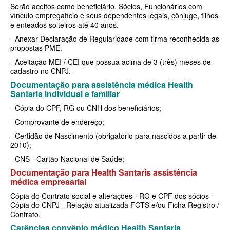
SÃO CRISTOVÃO PLANO DE SAÚDE EMPRESARIAL
BIOVIDA PLANO DE SAÚDE INDIVIDUAL
Serão aceitos como beneficiário. Sócios, Funcionários com
vínculo empregatício e seus dependentes legais, cônjuge, filhos
SÃO MIGUEL PLANO DE SAÚDE EMPRESARIAL
BLUE MED PLANO DE SAÚDE INDIVIDUAL
e enteados solteiros até 40 anos.
- Anexar Declaração de Regularidade com firma reconhecida as
SISTEMAS PLANO DE SAÚDE EMPRESARIAL
CLASSES PLANO DE SAÚDE INDIVIDUAL
propostas PME.
- Aceitação MEI / CEI que possua acima de 3 (três) meses de
SOMPO PLANO DE SAÚDE EMPRESARIAL
CUIDAR ME PLANO DE SAÚDE INDIVIDUAL
cadastro no CNPJ.
SULAMERICA PLANO DE SAÚDE EMPRESARIAL
CRUZ AZUL PLANO DE SAÚDE INDIVIDUAL
Documentação para assistência médica Health
Santaris individual e familiar
TOTAL MEDCARE PLANO DE SAÚDE EMPRESARIAL
GARANTIA GS PLANO INDIVIDUAL
- Cópia do CPF, RG ou CNH dos beneficiários;
TRASMONTANO PLANO DE SAÚDE EMPRESARIAL
GNDI PLANO DE SAÚDE INDIVIDUAL
- Comprovante de endereço;
- Certidão de Nascimento (obrigatório para nascidos a partir de
UNIHOSP PLANO DE SAÚDE EMPRESARIAL
INTERCLINICAS PLANO DE SAÚDE INDIVIDUAL
2010);
UNIMED CENTRAL PLANO DE SAÚDE EMPRESARIAL
KIPP PLANO DE SAÚDE INDIVIDUAL
- CNS - Cartão Nacional de Saúde;
Documentação para Health Santaris assistência
UNIMED GUARULHOS PLANO DE SAÚDE EMPRESARIAL
MEDICAL HEALTH PLANO DE SAÚDE INDIVIDUAL
médica empresarial
ÚNICA PLANO DE SAÚDE EMPRESARIAL
MED TOUR PLANO DE SAÚDE INDIVIDUAL
Cópia do Contrato social e alterações - RG e CPF dos sócios -
Cópia do CNPJ - Relação atualizada FGTS e/ou Ficha Registro /
Contrato.
PLENA PLANO DE SAÚDE INDIVIDUAL
Carências convênio médico Health Santaris