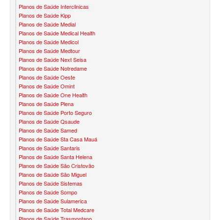
Planos de Saúde Interclinicas
Planos de Saúde Kipp
SANTARIS PLANO DE SAÚDE FAMILIAR
Planos de Saúde Medial
Planos de Saúde Medical Health
SÃO CRISTOVÃO PLANO DE SAÚDE FAMILIAR
Planos de Saúde Medicol
Planos de Saúde Medtour
SÃO MIGUEL PLANO DE SAÚDE FAMILIAR
Planos de Saúde Next Seisa
Planos de Saúde Notredame
STA CASA MAUÁ PLANO DE SAÚDE FAMILIAR
Planos de Saúde Oeste
Planos de Saúde Omint
TOTAL MEDCARE PLANO DE SAÚDE FAMILIAR
Planos de Saúde One Health
Planos de Saúde Plena
TRASMONTANO PLANO DE SAÚDE FAMILIAR
Planos de Saúde Porto Seguro
Planos de Saúde Qsaude
ÚNICA PLANO DE SAÚDE FAMILIAR
Planos de Saúde Samed
Planos de Saúde Sta Casa Mauá
UNIHOSP PLANO DE SAÚDE FAMILIAR
Planos de Saúde Santaris
Planos de Saúde Santa Helena
UNIMED GUARULHOS PLANO DE SAÚDE FAMILIAR
Planos de Saúde São Cristovão
Planos de Saúde São Miguel
CLASSES PLANO DE SAÚDE FAMILIAR
Planos de Saúde Sistemas
Planos de Saúde Sompo
PLANO DE SAÚDE INFANTIL
Planos de Saúde Sulamerica
Planos de Saúde Total Medcare
AMIL PLANO DE SAÚDE INFANTIL
Planos de Saúde Trasmontano