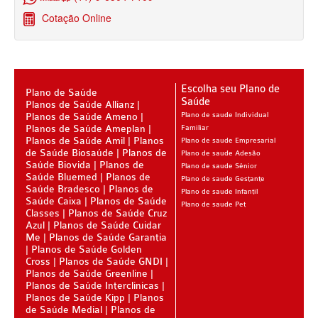
Cotação Online
SANTA HELENA PLANO DE SAÚDE INFANTIL
SÃO CRISTOVÃO PLANO DE SAÚDE INFANTIL
SÃO MIGUEL PLANO DE SAÚDE INFANTIL
Escolha seu Plano de
Plano de Saúde
STA CASA MAUÁ PLANO DE SAÚDE INFANTIL
Saúde
Planos de Saúde Allianz
Planos de Saúde Ameno
Plano de saude Individual
TOTAL MEDCARE PLANO DE SAÚDE INFANTIL
Planos de Saúde Ameplan
Familiar
Planos de Saúde Amil
Planos
Plano de saude Empresarial
TRASMONTANO PLANO DE SAÚDE INFANTIL
de Saúde Biosaúde
Planos de
Plano de saude Adesão
Saúde Biovida
Planos de
Plano de saude Sênior
ÚNICA PLANO DE SAÚDE INFANTIL
Saúde Bluemed
Planos de
Plano de saude Gestante
Saúde Bradesco
Planos de
Plano de saude Infantil
Saúde Caixa
Planos de Saúde
UNIHOSP PLANO DE SAÚDE INFANTIL
Plano de saude Pet
Classes
Planos de Saúde Cruz
Azul
Planos de Saúde Cuidar
PLANO DE SAÚDE SÊNIOR
Me
Planos de Saúde Garantia
Planos de Saúde Golden
AMEPLAN PLANO DE SAÚDE SÊNIOR
Cross
Planos de Saúde GNDI
Planos de Saúde Greenline
BIO SAÚDE PLANO DE SAÚDE SÊNIOR
Planos de Saúde Interclinicas
Planos de Saúde Kipp
Planos
BIOVIDA PLANO DE SAÚDE SÊNIOR
de Saúde Medial
Planos de