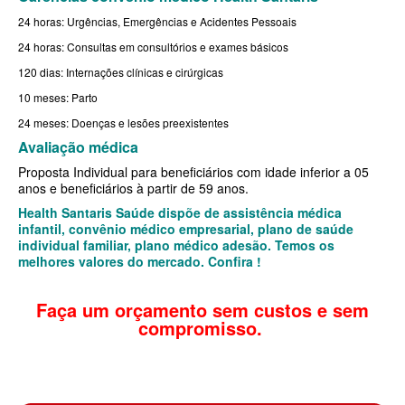
QSAUDE PLANO DE SAÚDE INDIVIDUAL
24 horas: Urgências, Emergências e Acidentes Pessoais
SANTA HELENA PLANO DE SAÚDE INDIVIDUAL
24 horas: Consultas em consultórios e exames básicos
SANTARIS PLANO DE SAÚDE INDIVIDUAL
120 dias: Internações clínicas e cirúrgicas
10 meses: Parto
SÃO CRISTOVÃO PLANO DE SAÚDE INDIVIDUAL
24 meses: Doenças e lesões preexistentes
SÃO MIGUEL PLANO DE SAÚDE INDIVIDUAL
Avaliação médica
Proposta Individual para beneficiários com idade inferior a 05
STA CASA MAUÁ PLANO DE SAÚDE INDIVIDUAL
anos e beneficiários à partir de 59 anos.
TOTAL MEDCARE PLANO DE SAÚDE INDIVIDUAL
Health Santaris Saúde dispõe de assistência médica
infantil, convênio médico empresarial, plano de saúde
TRASMONTANO PLANO DE SAÚDE INDIVIDUAL
individual familiar, plano médico adesão. Temos os
melhores valores do mercado. Confira !
ÚNICA PLANO DE SAÚDE INDIVIDUAL
Faça um orçamento sem custos e sem
UNIHOSP PLANO DE SAÚDE INDIVIDUAL
compromisso.
UNIMED GUARULHOS PLANO DE SAÚDE INDIVIDUAL
PLANO DE SAÚDE FAMILIAR
BLUE MED PLANO DE SAÚDE FAMILIAR