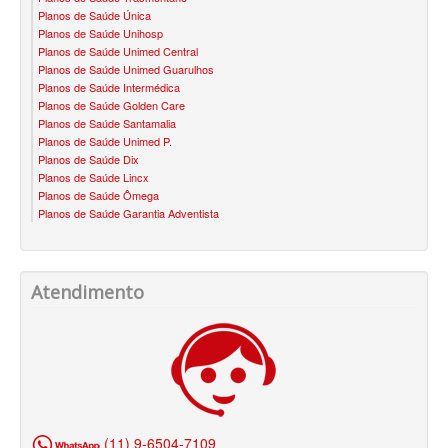
Planos de Saúde Única
BIO SAÚDE PLANO DE SAÚDE INFANTIL
Planos de Saúde Unihosp
Planos de Saúde Unimed Central
BIOVIDA PLANO DE SAÚDE INFANTIL
Planos de Saúde Unimed Guarulhos
Planos de Saúde Intermédica
BLUE MED PLANO DE SAÚDE INFANTIL
Planos de Saúde Golden Care
Planos de Saúde Santamalia
CLASSES PLANO DE SAÚDE INFANTIL
Planos de Saúde Unimed P.
Planos de Saúde Dix
Planos de Saúde Lincx
CUIDAR ME PLANO DE SAÚDE INFANTIL
Planos de Saúde Ômega
Planos de Saúde Garantia Adventista
GARANTIA GS PLANO DE SAÚDE INFANTIL
GNDI PLANO DE SAÚDE INFANTIL
Atendimento
KIPP PLANO DE SAÚDE INFANTIL
MEDICAL HEALTH PLANO DE SAÚDE INFANTIL
MED TOUR PLANO DE SAÚDE INFANTIL
PLENA PLANO DE SAÚDE INFANTIL
QSAUDE PLANO DE SAÚDE INFANTIL
(11) 9-6504-7109