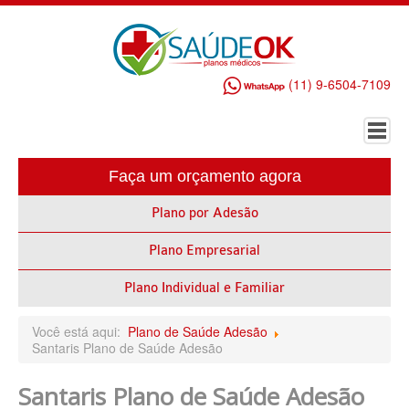
(11) 9-6504-7109
Faça um orçamento agora
HOME
Plano por Adesão
PLANO DE SAÚDE EMPRESARIAL
Plano Empresarial
ALLIANZ PLANO DE SAÚDE EMPRESARIAL
AMEPLAN PLANO DE SAÚDE EMPRESARIAL
Plano Individual e Familiar
AMIL PLANO DE SAÚDE EMPRESARIAL
Você está aqui:
Plano de Saúde Adesão
Santaris Plano de Saúde Adesão
BIO SAÚDE PLANO DE SAÚDE EMPRESARIAL
Santaris Plano de Saúde Adesão
BIOVIDA PLANO DE SAÚDE EMPRESARIAL