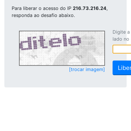
Para liberar o acesso
do IP
216.73.216.24
,
responda ao desafio abaixo.
Digite 
lado no
[trocar imagem]