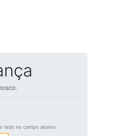
ança
nosco.
ao lado no campo abaixo