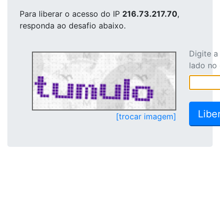
Para liberar o acesso
do IP
216.73.217.70
,
responda ao desafio abaixo.
Digite 
lado no
[trocar imagem]