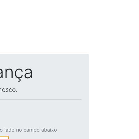
ança
nosco.
ao lado no campo abaixo