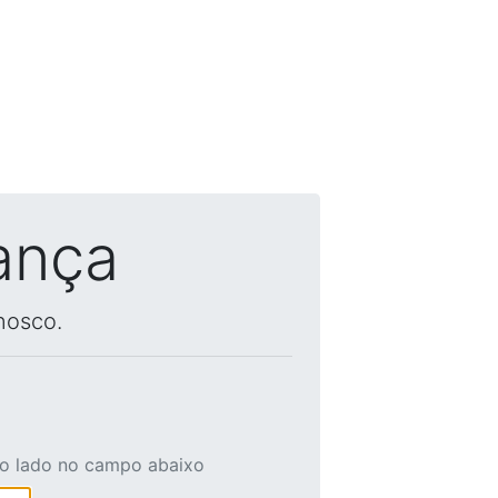
ança
nosco.
ao lado no campo abaixo