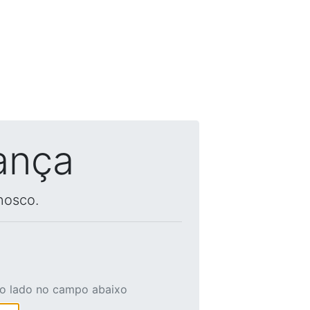
ança
nosco.
ao lado no campo abaixo