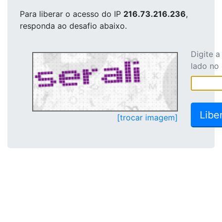
Para liberar o acesso
do IP
216.73.216.236
,
responda ao desafio abaixo.
Digite 
lado no
[trocar imagem]