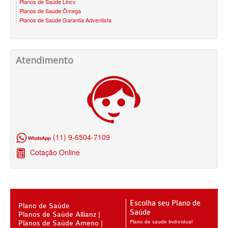
Planos de Saúde Lincx
Planos de Saúde Ômega
BLUE MED PLANO DE SAÚDE SÊNIOR
Planos de Saúde Garantia Adventista
CUIDAR ME PLANO DE SAÚDE SÊNIOR
GNDI PLANO DE SAÚDE SÊNIOR
Atendimento
GARANTIA GS PLANO DE SAÚDE SÊNIOR
GREENLINE PLANO DE SAÚDE SÊNIOR
KIPP PLANO DE SAÚDE SÊNIOR
MEDSENIORPLANO DE SAÚDE SÊNIOR
(11) 9-6504-7109
QSAÚDE PLANO DE SAÚDE SÊNIOR
Cotação Online
SANTA HELENA PLANO DE SAÚDE SÊNIOR
SÃO CRISTOVÃO PLANO DE SAÚDE SÊNIOR
TOTAL MEDCARE PLANO DE SAÚDE SÊNIOR
Escolha seu Plano de
Plano de Saúde
Saúde
Planos de Saúde Allianz
TRANSMONTANO PLANO DE SAÚDE SÊNIOR
Planos de Saúde Ameno
Plano de saude Individual