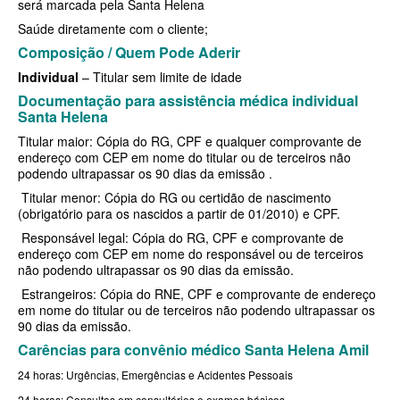
será marcada pela Santa Helena
QSAUDE PLANO DE SAÚDE INDIVIDUAL
Saúde diretamente com o cliente;
SANTA HELENA PLANO DE SAÚDE INDIVIDUAL
Composição / Quem Pode Aderir
SANTARIS PLANO DE SAÚDE INDIVIDUAL
Individual
– Titular sem limite de idade
Documentação para assistência médica individual
SÃO CRISTOVÃO PLANO DE SAÚDE INDIVIDUAL
Santa Helena
SÃO MIGUEL PLANO DE SAÚDE INDIVIDUAL
Titular maior: Cópia do RG, CPF e qualquer comprovante de
endereço com CEP em nome do titular ou de terceiros não
STA CASA MAUÁ PLANO DE SAÚDE INDIVIDUAL
podendo ultrapassar os 90 dias da emissão .
Titular menor: Cópia do RG ou certidão de nascimento
TOTAL MEDCARE PLANO DE SAÚDE INDIVIDUAL
(obrigatório para os nascidos a partir de 01/2010) e CPF.
TRASMONTANO PLANO DE SAÚDE INDIVIDUAL
Responsável legal: Cópia do RG, CPF e comprovante de
endereço com CEP em nome do responsável ou de terceiros
não podendo ultrapassar os 90 dias da emissão.
ÚNICA PLANO DE SAÚDE INDIVIDUAL
Estrangeiros: Cópia do RNE, CPF e comprovante de endereço
UNIHOSP PLANO DE SAÚDE INDIVIDUAL
em nome do titular ou de terceiros não podendo ultrapassar os
90 dias da emissão.
UNIMED GUARULHOS PLANO DE SAÚDE INDIVIDUAL
Carências para convênio médico Santa Helena Amil
PLANO DE SAÚDE FAMILIAR
24 horas: Urgências, Emergências e Acidentes Pessoais
24 horas: Consultas em consultórios e exames básicos
BLUE MED PLANO DE SAÚDE FAMILIAR