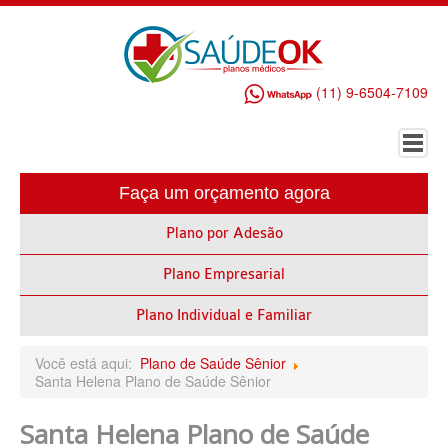
(11) 9-6504-7109
Faça um orçamento agora
HOME
Plano por Adesão
PLANO DE SAÚDE EMPRESARIAL
Plano Empresarial
ALLIANZ PLANO DE SAÚDE EMPRESARIAL
AMEPLAN PLANO DE SAÚDE EMPRESARIAL
Plano Individual e Familiar
AMIL PLANO DE SAÚDE EMPRESARIAL
Você está aqui:
Plano de Saúde Sênior
Santa Helena Plano de Saúde Sênior
BIO SAÚDE PLANO DE SAÚDE EMPRESARIAL
Santa Helena Plano de Saúde
BIOVIDA PLANO DE SAÚDE EMPRESARIAL