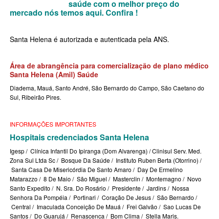
saúde com o melhor preço do
MEDICAL HEALTH PLANO DE SAÚDE EMPRESARIAL
mercado nós temos aqui.
Confira !
MED TOUR PLANO DE SAÚDE EMPRESARIAL
Santa Helena é autorizada e autenticada pela ANS.
NEXT SEISA PLANO DE SAÚDE EMPRESARIAL
NOTREDAME PLANO DE SAÚDE EMPRESARIAL
Área de abrangência para comercialização de plano médico
Santa Helena (Amil) Saúde
OMINT PLANO DE SAÚDE EMPRESARIAL
Diadema, Mauá, Santo André, São Bernardo do Campo, São Caetano do
ONE HEALTH PLANO DE SAÚDE EMPRESARIAL
Sul, Ribeirão Pires.
PLENA PLANO DE SAÚDE EMPRESARIAL
INFORMAÇÕES IMPORTANTES
PORTO SEGURO PLANO DE SAÚDE EMPRESARIAL
Hospitais credenciados Santa Helena
SAMED PLANO DE SAÚDE EMPRESARIAL
Igesp / Clínica Infantil Do Ipiranga (Dom Alvarenga) / Clinisul Serv. Med.
Zona Sul Ltda Sc / Bosque Da Saúde / Instituto Ruben Berta (Otorrino) /
SANTA CASA DE MAUÁ PLANO DE SAÚDE EMPRESARIAL
Santa Casa De Misericórdia De Santo Amaro / Day De Ermelino
Matarazzo / 8 De Maio / São Miguel / Masterclin / Montemagno / Novo
PLANO DE SAÚDE INDIVIDUAL
SANTARIS PLANO DE SAÚDE EMPRESARIAL
Santo Expedito / N. Sra. Do Rosário / Presidente / Jardins / Nossa
Senhora Da Pompéia / Portinari / Coração De Jesus / São Bernardo /
SANTA HELENA PLANO DE SAÚDE EMPRESARIAL
BIO SAÚDE PLANO DE SAÚDE INDIVIDUAL
Central / Imaculada Conceição De Mauá / Frei Galvão / Sao Lucas De
Santos / Do Guarujá / Renascenca / Bom Clima / Stella Maris.