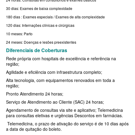
30 dias: Exames de baixa complexidade
BIOVIDA PLANO DE SAÚDE FAMILIAR
180 dias : Exames especiais / Exames de alta complexidade
CRUZ AZUL PLANO DE SAÚDE FAMILIAR
120 dias: Internações clínicas e cirúrgicas
10 meses: Parto
CUIDAR ME PLANO DE SAÚDE FAMILIAR
24 meses: Doenças e lesões preexistentes
GNDI PLANO DE SAÚDE FAMILIAR
Diferenciais de Coberturas
GARANTIA GS PLANO DE SAÚDE FAMILIAR
Rede própria com hospitais de excelência e referência na
região;
INTERCLINICAS PLANO DE SAÚDE FAMILIAR
Agilidade e eficiência com infraestrutura completo;
KIPP PLANO DE SAÚDE FAMILIAR
Alta tecnologia, com equipamentos renovados em toda a
região;
MED TOUR PLANO DE SAÚDE FAMILIAR
Pronto Atendimento 24 horas;
MEDICAL HEALTH PLANO DE SAÚDE FAMILIAR
Serviço de Atendimento ao Cliente (SAC) 24 horas;
Agendamento de consultas via site e aplicativo; Telemedicina
PLENA PLANO DE SAÚDE FAMILIAR
para consultas eletivas e urgências Descontos em farmácias.
QSAUDE PLANO DE SAÚDE FAMILIAR
Telemedicina, o prazo de ativação do serviço é de 10 dias após
a data de quitação do boleto.
SANTA HELENA PLANO DE SAÚDE FAMILIAR