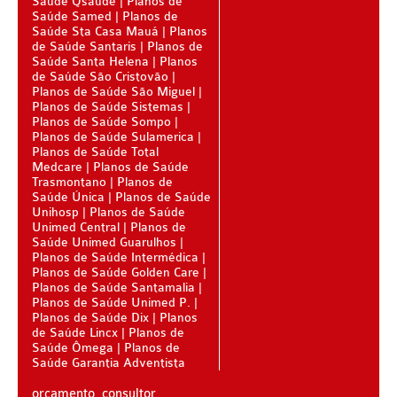
Saúde Qsaude
Planos de
PLANO DE SAÚDE CLASSES AACL
Saúde Samed
Planos de
Saúde Sta Casa Mauá
Planos
PLANO DE SAÚDE CUIDAR ME
de Saúde Santaris
Planos de
Saúde Santa Helena
Planos
de Saúde São Cristovão
PLANO DE SAÚDE DIX
Planos de Saúde São Miguel
Planos de Saúde Sistemas
PLANO DE SAÚDE GARANTIA GS SAÚDE
Planos de Saúde Sompo
Planos de Saúde Sulamerica
PLANO DE SAÚDE GARANTIA ADVENTISTA
Planos de Saúde Total
Medcare
Planos de Saúde
PLANO DE SAÚDE GOLDEN CARE
Trasmontano
Planos de
Saúde Única
Planos de Saúde
PLANO DE SAÚDE GOLDEN CROSS
Unihosp
Planos de Saúde
Unimed Central
Planos de
PLANO DE SAÚDE GNDI
Saúde Unimed Guarulhos
Planos de Saúde Intermédica
Planos de Saúde Golden Care
PLANO DE SAÚDE KIPP
Planos de Saúde Santamalia
Planos de Saúde Unimed P.
PLANO DE SAÚDE INTERMÉDICA
Planos de Saúde Dix
Planos
de Saúde Lincx
Planos de
PLANO DE SAÚDE GREENLINE
Saúde Ômega
Planos de
Saúde Garantia Adventista
PLANO DE SAÚDE LINCX
orçamento, consultor,