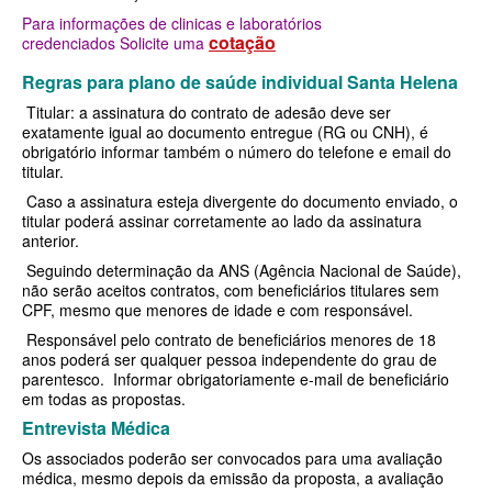
SÃO CRISTOVÃO PLANO DE SAÚDE EMPRESARIAL
BIOVIDA PLANO DE SAÚDE INDIVIDUAL
Para informações de clinicas e laboratórios
cotação
credenciados Solicite uma
SÃO MIGUEL PLANO DE SAÚDE EMPRESARIAL
BLUE MED PLANO DE SAÚDE INDIVIDUAL
Regras para plano de saúde individual Santa Helena
SISTEMAS PLANO DE SAÚDE EMPRESARIAL
CLASSES PLANO DE SAÚDE INDIVIDUAL
Titular: a assinatura do contrato de adesão deve ser
exatamente igual ao documento entregue (RG ou CNH), é
SOMPO PLANO DE SAÚDE EMPRESARIAL
CUIDAR ME PLANO DE SAÚDE INDIVIDUAL
obrigatório informar também o número do telefone e email do
titular.
SULAMERICA PLANO DE SAÚDE EMPRESARIAL
CRUZ AZUL PLANO DE SAÚDE INDIVIDUAL
Caso a assinatura esteja divergente do documento enviado, o
TOTAL MEDCARE PLANO DE SAÚDE EMPRESARIAL
GARANTIA GS PLANO INDIVIDUAL
titular poderá assinar corretamente ao lado da assinatura
anterior.
TRASMONTANO PLANO DE SAÚDE EMPRESARIAL
GNDI PLANO DE SAÚDE INDIVIDUAL
Seguindo determinação da ANS (Agência Nacional de Saúde),
não serão aceitos contratos, com beneficiários titulares sem
UNIHOSP PLANO DE SAÚDE EMPRESARIAL
INTERCLINICAS PLANO DE SAÚDE INDIVIDUAL
CPF, mesmo que menores de idade e com responsável.
UNIMED CENTRAL PLANO DE SAÚDE EMPRESARIAL
KIPP PLANO DE SAÚDE INDIVIDUAL
Responsável pelo contrato de beneficiários menores de 18
anos poderá ser qualquer pessoa independente do grau de
UNIMED GUARULHOS PLANO DE SAÚDE EMPRESARIAL
MEDICAL HEALTH PLANO DE SAÚDE INDIVIDUAL
parentesco. Informar obrigatoriamente e-mail de beneficiário
em todas as propostas.
ÚNICA PLANO DE SAÚDE EMPRESARIAL
MED TOUR PLANO DE SAÚDE INDIVIDUAL
Entrevista Médica
Os associados poderão ser convocados para uma avaliação
PLENA PLANO DE SAÚDE INDIVIDUAL
médica, mesmo depois da emissão da proposta, a avaliação