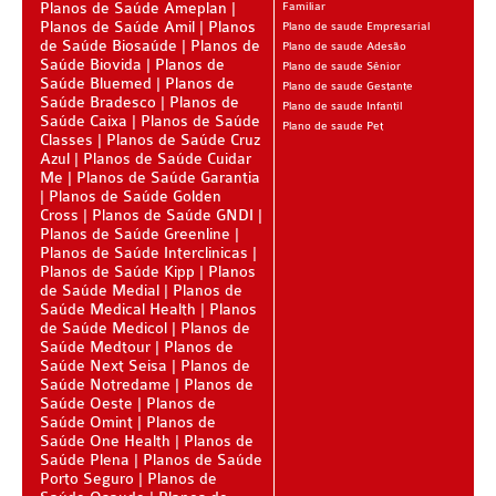
Planos de Saúde Ameplan
Familiar
ÚNICA PLANO DE SAÚDE SÊNIOR
Planos de Saúde Amil
Planos
Plano de saude Empresarial
de Saúde Biosaúde
Planos de
Plano de saude Adesão
UNIHOSP PLANO DE SAÚDE SÊNIOR
Saúde Biovida
Planos de
Plano de saude Sênior
Saúde Bluemed
Planos de
Plano de saude Gestante
OPERADORAS
Saúde Bradesco
Planos de
Plano de saude Infantil
Saúde Caixa
Planos de Saúde
Plano de saude Pet
Classes
Planos de Saúde Cruz
PLANO DE SAÚDE ALLIANZ
Azul
Planos de Saúde Cuidar
Me
Planos de Saúde Garantia
PLANO DE SAÚDE AMEPLAN
Planos de Saúde Golden
Cross
Planos de Saúde GNDI
PLANO DE SAÚDE AMENO
Planos de Saúde Greenline
Planos de Saúde Interclinicas
PLANO DE SAÚDE AMIL
Planos de Saúde Kipp
Planos
de Saúde Medial
Planos de
PLANO DE SAÚDE BIOSAÚDE
Saúde Medical Health
Planos
de Saúde Medicol
Planos de
Saúde Medtour
PLANO DE SAÚDE BIOVIDA
Planos de
Saúde Next Seisa
Planos de
Saúde Notredame
Planos de
PLANO DE SAÚDE BLUEMED
Saúde Oeste
Planos de
Saúde Omint
Planos de
PLANO DE SAÚDE BRADESCO
Saúde One Health
Planos de
Saúde Plena
Planos de Saúde
PLANO DE SAÚDE CAIXA
Porto Seguro
Planos de