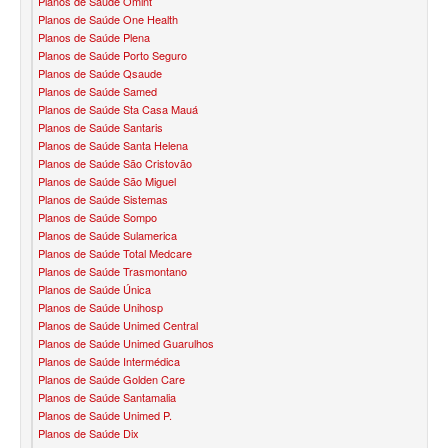
Planos de Saúde Omint
Planos de Saúde One Health
SANTA HELENA PLANO DE SAÚDE INFANTIL
Planos de Saúde Plena
Planos de Saúde Porto Seguro
SÃO CRISTOVÃO PLANO DE SAÚDE INFANTIL
Planos de Saúde Qsaude
Planos de Saúde Samed
SÃO MIGUEL PLANO DE SAÚDE INFANTIL
Planos de Saúde Sta Casa Mauá
Planos de Saúde Santaris
STA CASA MAUÁ PLANO DE SAÚDE INFANTIL
Planos de Saúde Santa Helena
Planos de Saúde São Cristovão
TOTAL MEDCARE PLANO DE SAÚDE INFANTIL
Planos de Saúde São Miguel
Planos de Saúde Sistemas
TRASMONTANO PLANO DE SAÚDE INFANTIL
Planos de Saúde Sompo
Planos de Saúde Sulamerica
ÚNICA PLANO DE SAÚDE INFANTIL
Planos de Saúde Total Medcare
Planos de Saúde Trasmontano
UNIHOSP PLANO DE SAÚDE INFANTIL
Planos de Saúde Única
Planos de Saúde Unihosp
PLANO DE SAÚDE SÊNIOR
Planos de Saúde Unimed Central
Planos de Saúde Unimed Guarulhos
AMEPLAN PLANO DE SAÚDE SÊNIOR
Planos de Saúde Intermédica
Planos de Saúde Golden Care
BIO SAÚDE PLANO DE SAÚDE SÊNIOR
Planos de Saúde Santamalia
Planos de Saúde Unimed P.
BIOVIDA PLANO DE SAÚDE SÊNIOR
Planos de Saúde Dix