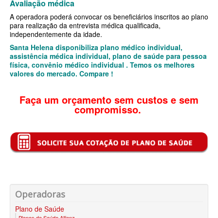
Avaliação médica
A operadora poderá convocar os beneficiários inscritos ao plano
SANTARIS PLANO DE SAÚDE FAMILIAR
para realização da entrevista médica qualificada,
independentemente da idade.
SÃO CRISTOVÃO PLANO DE SAÚDE FAMILIAR
Santa Helena disponibiliza plano médico individual,
SÃO MIGUEL PLANO DE SAÚDE FAMILIAR
assistência médica individual, plano de saúde para pessoa
física, convênio médico individual . Temos os melhores
STA CASA MAUÁ PLANO DE SAÚDE FAMILIAR
valores do mercado. Compare !
TOTAL MEDCARE PLANO DE SAÚDE FAMILIAR
Faça um orçamento sem custos e sem
TRASMONTANO PLANO DE SAÚDE FAMILIAR
compromisso.
ÚNICA PLANO DE SAÚDE FAMILIAR
UNIHOSP PLANO DE SAÚDE FAMILIAR
UNIMED GUARULHOS PLANO DE SAÚDE FAMILIAR
CLASSES PLANO DE SAÚDE FAMILIAR
Operadoras
PLANO DE SAÚDE INFANTIL
Plano de Saúde
AMIL PLANO DE SAÚDE INFANTIL
Planos de Saúde Allianz