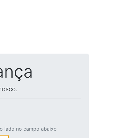
ança
nosco.
ao lado no campo abaixo