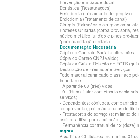
Prevenção em Saúde Bucal
MED TOUR PLANO DE SAÚDE EM
Dentística (Restaurações)
PLANO DE SAÚDE LINCX
SÃO CRISTÓVÃO PLAN
Periodontia (Tratamento de gengiva)
Endodontia (Tratamento de canal)
NEXT SEISA PLANO DE SAÚDE E
PLANO DE SAÚDE STA CASA MAUÁ
SULAMERICA PLANO D
Cirurgia (Extrações e cirurgias ambulator
Próteses Unitárias (coroa provisória, r
NOTREDAME PLANO DE SAÚDE
PLANO DE SAÚDE MEDIAL
TOTAL MEDCARE PLAN
núcleo metálico fundido e pinos pré-fabr
*para reabilitação unitária
EMPRESARIAL
PLANO DE SAÚDE MEDICAL HEALTH
ÚNICA PLANO DE SAÚ
Documentação Necessária
Cópia do Contrato Social e alterações;
OMINT PLANO DE SAÚDE EMPRE
PLANO DE SAÚDE MEDICOL
UNIHOSP PLANO DE S
Cópia do Cartão CNPJ válido;
Cópia da Guia e Relação de FGTS (quit
ONE HEALTH PLANO DE SAÚDE
PLANO DE SAÚDE MED TOUR
UNIMED CENTRAL PLA
Declaração de Prestador e Serviços;
Todo material carimbado e assinado pe
EMPRESARIAL
PLANO DE SAÚDE NEXT SEISA
UNIMED GUARULHOS P
Importante
- A partir de 03 (três) vidas;
PLENA PLANO DE SAÚDE EMPRE
ADESÃO
PLANO DE SAÚDE NOTREDAME
- 01 (Hum) titular com vínculo societári
serviços;
PORTO SEGURO PLANO DE SAÚD
PLANO DE SAÚDE OESTE AMR
- Dependentes: cônjuges, companheiro (a
comprovante); pai, mãe e netos do titula
EMPRESARIAL
PLANO DE SAÚDE ÔMEGA
- Prestadores de serviço (sem limite de 
assinar aditivo para aceitação);
SAMED PLANO DE SAÚDE EMPRE
PLANO DE SAÚDE OMINT
- Permanência contratual de 12 (doze) m
regras
SANTA CASA DE MAUÁ PLANO D
PLANO DE SAÚDE ONE HEALTH
A partir de 03 titulares (no mínimo 01 c