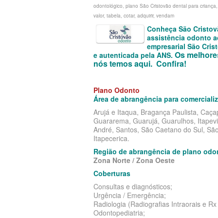
odontológico, plano São Cristovão dental para criança, 
PLANO DE SAÚDE CAIXA
CRUZ AZUL PLANO DE
CUIDAR ME PLANO DE SAÚDE E
valor, tabela, cotar, adquirir, vendam
Conheça São Cristovã
PLANO DE SAÚDE CLASSES AACL
CUIDAR ME PLANO DE
CRUZ AZUL PLANO DE SAÚDE E
assistência odonto a
empresarial São Crist
PLANO DE SAÚDE CUIDAR ME
GARANTIA GS PLANO D
GARANTIA GS PLANO DE SAÚDE
Os melhore
e autenticada pela ANS.
nós temos aqui. Confira!
PLANO DE SAÚDE DIX
EMPRESARIAL
GOLDEN CROSS PLANO
PLANO DE SAÚDE GARANTIA GS SAÚDE
GOLDEN CROSS PLANO EMPRESA
GNDI PLANO DE SAÚDE
Plano Odonto
Área de abrangência para comerciali
PLANO DE SAÚDE GARANTIA ADVENTIST
GNDI PLANO DE SAÚDE EMPRESA
INTERCLINICAS PLANO
Arujá e Itaqua, Bragança Paulista, Caç
Guararema, Guarujá, Guarulhos, Itapevi
PLANO DE SAÚDE GOLDEN CARE
INTERCLINICAS PLANO DE SAÚDE
MEDIAL PLANO DE SA
André, Santos, São Caetano do Sul, Sã
Itapecerica.
EMPRESARIAL
PLANO DE SAÚDE GOLDEN CROSS
MEDICAL HEALTH PLAN
Região de abrangência de plano odo
KIPP PLANO DE SAÚDE EMPRESA
PLANO DE SAÚDE GNDI
ONE HEALTH PLANO D
Zona Norte / Zona Oeste
Coberturas
MEDIAL PLANO DE SAÚDE EMPR
PLANO DE SAÚDE KIPP
PLENA PLANO DE SAÚ
Consultas e diagnósticos;
MEDICAL HEALTH PLANO DE SAÚ
PLANO DE SAÚDE INTERMÉDICA
SANTARIS PLANO DE S
Urgência / Emergência;
Radiologia (Radiografias Intraorais e R
EMPRESARIAL
Odontopediatria;
PLANO DE SAÚDE GREENLINE
SANTA HELENA PLANO