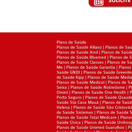
TOTAL MEDCARE PLANO DE SAÚ
PLANO DE SAÚDE SISTEMAS
EMPRESARIAL
PLANO DE SAÚDE SAMED
TRASMONTANO PLANO DE SAÚD
PLANO DE SAÚDE UNIMED
EMPRESARIAL
PLANO DE SAÚDE UNIMED GUARULHOS
Plano de Saúde
UNIHOSP PLANO DE SAÚDE EMP
Planos de Saúde Allianz
Planos de Sa
PLANO DE SAÚDE AMENO
Planos de Saúde Amil
Planos de Saúd
UNIMED CENTRAL PLANO DE SA
Planos de Saúde Bluemed
Planos de 
Planos de Saúde Classes
Planos de Sa
EMPRESARIAL
Me
Planos de Saúde Garantia
Planos
Saúde GNDI
Planos de Saúde Greenli
de Saúde Kipp
UNIMED GUARULHOS PLANO DE
Planos de Saúde Media
Planos de Saúde Medicol
Planos de S
Seisa
Planos de Saúde Notredame
P
EMPRESARIAL
Omint
Planos de Saúde One Health
P
Porto Seguro
Planos de Saúde Qsaud
ÚNICA PLANO DE SAÚDE EMPRE
Saúde Sta Casa Mauá
Planos de Saúd
Helena
Planos de Saúde São Cristovã
de Saúde Sistemas
Planos de Saúde 
Planos de Saúde Total Medcare
Plano
Saúde Única
Planos de Saúde Unihos
Planos de Saúde Unimed Guarulhos
Pl