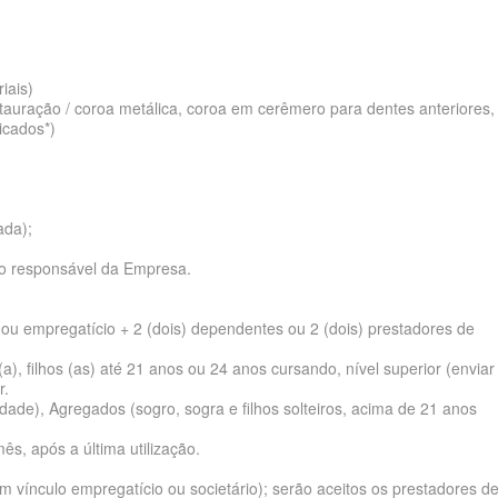
PRESARIAL
STA CASA MAUÁ PLANO DE SAÚDE
O DE SAÚDE ADESÃO
RIO GRANDE DO SUL - PLANO DE SAÚDE
UNIMED GUARULHOS PLANO DE SAÚDE
INDIVIDUAL
MPRESARIAL
E SAÚDE ADESÃO
RONDÔNIA - PLANO DE SAÚDE
FAMILIAR
iais)
estauração / coroa metálica, coroa em cerêmero para dentes anteriores,
TOTAL MEDCARE PLANO DE SAÚDE
O DE SAÚDE ADESÃO
RORAIMA - PLANO DE SAÚDE
CLASSES PLANO DE SAÚDE FAMILIAR
icados*)
INDIVIDUAL
DE ADESÃO
SANTA CATARINA - PLANO DE SAÚDE
TRASMONTANO PLANO DE SAÚDE
SARIAL
AÚDE ADESÃO
SÃO PAULO - PLANO DE SAÚDE
ada);
INDIVIDUAL
NO DE SAÚDE ADESÃO
SERGIPE - PLANO DE SAÚDE
lo responsável da Empresa.
ÚNICA PLANO DE SAÚDE INDIVIDUAL
LANO DE SAÚDE
TOCANTINS - PLANO DE SAÚDE
UNIHOSP PLANO DE SAÚDE INDIVIDUAL
SARIAL
SÃO PAULO
o ou empregatício + 2 (dois) dependentes ou 2 (dois) prestadores de
UNIMED GUARULHOS PLANO DE SAÚDE
E
), filhos (as) até 21 anos ou 24 anos cursando, nível superior (enviar
r.
INDIVIDUAL
idade), Agregados (sogro, sogra e filhos solteiros, acima de 21 anos
SARIAL
ês, após a última utilização.
E SAÚDE
om vínculo empregatício ou societário); serão aceitos os prestadores d