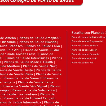
DE
E
Escolha seu Plano de
RESARIAL
Plano de saude Individual Fami
úde Ameno
Planos de Saúde Ameplan
e Biosaúde
Planos de Saúde Biovida
Plano de saude Empresarial
ÚDE
Saúde Bradesco
Planos de Saúde Caixa
Plano de saude Adesão
úde Cruz Azul
Planos de Saúde Cuidar
Plano de saude Sênior
 de Saúde Golden Cross
Planos de
Plano de saude Gestante
ne
Planos de Saúde Interclinicas
Planos
Plano de saude Infantil
 SAÚDE
l
Planos de Saúde Medical Health
Plano de saude Pet
aúde Medtour
Planos de Saúde Next
lanos de Saúde Oeste
Planos de Saúde
lanos de Saúde Plena
Planos de Saúde
e
Planos de Saúde Samed
Planos de
SARIAL
e Santaris
Planos de Saúde Santa
o
Planos de Saúde São Miguel
Planos
Sompo
Planos de Saúde Sulamerica
s de Saúde Trasmontano
Planos de
p
Planos de Saúde Unimed Central
anos de Saúde Intermédica
Planos de