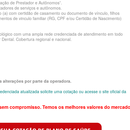
ração de Prestador e Autônomos”.
estadores de serviços e autônomos.
(a) com certidão de casamento ou documento de vínculo, filhos
RESARIAL
mentos de vinculo familiar (RG, CPF e/ou Certidão de Nascimento)
E
tológico com uma ampla rede credenciada de atendimento em todo
 Dental. Cobertura regional e nacional.
DE
 alterações por parte da operadora.
PRESARIAL
denciada atualizada solicite uma cotação ou acesse o site oficial da
SARIAL
 sem compromisso. Temos os melhores valores do mercado