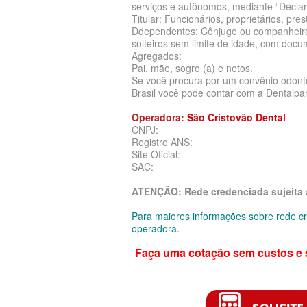
serviços e autônomos, mediante “Decla
EMPRESARIAL
PLANO DE SAÚDE PLENA
Titular: Funcionários, proprietários, pr
Ddependentes: Cônjuge ou companheiro 
SANTARIS PLANO DE SAÚDE EMP
PLANO DE SAÚDE PORTO SEGURO
solteiros sem limite de idade, com docu
Agregados:
SANTA HELENA PLANO DE SAÚD
PLANO DE SAÚDE QSAÚDE
Pai, mãe, sogro (a) e netos.
Se você procura por um convênio odon
EMPRESARIAL
PLANO DE SAÚDE PREVENT
Brasil você pode contar com a Dentalpar
SÃO CRISTOVÃO PLANO DE SAÚ
PLANO DE SAÚDE SÃO CRISTÓVÃO
Operadora:
São Cristovão Dental
CNPJ:
EMPRESARIAL
Registro ANS:
PLANO DE SAÚDE SÃO MIGUEL
Site Oficial:
SÃO MIGUEL PLANO DE SAÚDE
SAC:
PLANO DE SAÚDE SANTA HELENA
EMPRESARIAL
ATENÇÃO: Rede credenciada sujeita a
PLANO DE SAÚDE SANTAMALIA
SISTEMAS PLANO DE SAÚDE EM
Para maiores informações sobre rede cre
PLANO DE SAÚDE SOMPO
operadora.
SOMPO PLANO DE SAÚDE EMPRE
PLANO DE SAÚDE SULAMERICA
Faça uma cotação sem custos e
SULAMERICA PLANO DE SAÚDE
PLANO DE SAÚDE TRANSMONTANO
EMPRESARIAL
PLANO DE SAÚDE UNIHOSP