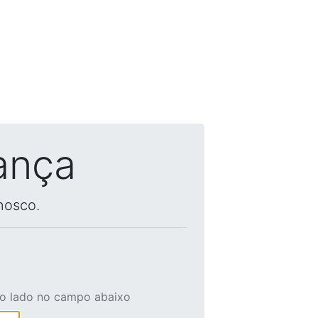
ança
nosco.
ao lado no campo abaixo