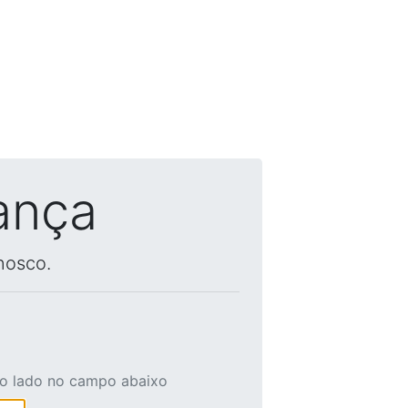
ança
nosco.
ao lado no campo abaixo