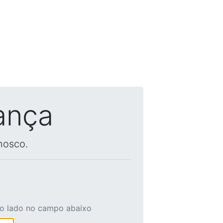
ança
nosco.
ao lado no campo abaixo