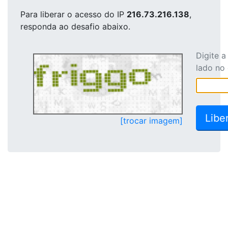
Para liberar o acesso
do IP
216.73.216.138
,
responda ao desafio abaixo.
Digite 
lado no
[trocar imagem]