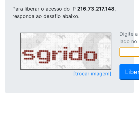
Para liberar o acesso
do IP
216.73.217.148
,
responda ao desafio abaixo.
Digite 
lado no
[trocar imagem]