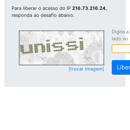
Para liberar o acesso
do IP
216.73.216.24
,
responda ao desafio abaixo.
Digite 
lado no
[trocar imagem]