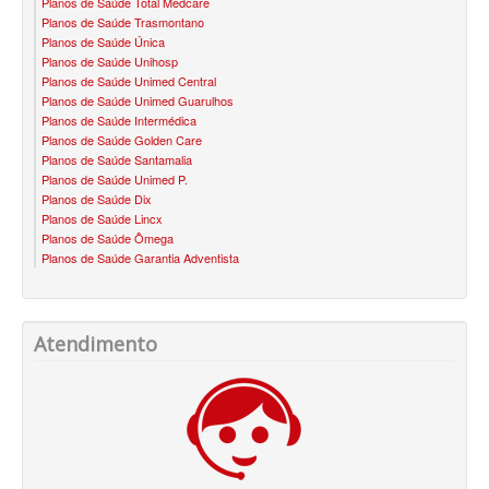
Planos de Saúde Total Medcare
PLANO DE SAÚDE STA CASA MAUÁ
Planos de Saúde Trasmontano
Planos de Saúde Única
PLANO DE SAÚDE MEDIAL
Planos de Saúde Unihosp
Planos de Saúde Unimed Central
PLANO DE SAÚDE MEDICAL HEALTH
Planos de Saúde Unimed Guarulhos
Planos de Saúde Intermédica
PLANO DE SAÚDE MEDICOL
Planos de Saúde Golden Care
Planos de Saúde Santamalia
PLANO DE SAÚDE MED TOUR
Planos de Saúde Unimed P.
Planos de Saúde Dix
PLANO DE SAÚDE NEXT SEISA
Planos de Saúde Lincx
Planos de Saúde Ômega
PLANO DE SAÚDE ADESÃO
PLANO DE SAÚDE NOTREDAME
Planos de Saúde Garantia Adventista
PLANO DE SAÚDE OESTE AMR
AMEPLAN PLANO DE SAÚDE ADESÃO
PLANO DE SAÚDE ÔMEGA
AMIL PLANO DE SAÚDE ADESÃO
Atendimento
PLANO DE SAÚDE OMINT
AMIL FÁCIL PLANO DE SAÚDE ADESÃO
PLANO DE SAÚDE ONE HEALTH
BIO SAÚDE PLANO DE SAÚDE ADESÃO
PLANO DE SAÚDE PLENA
BIOVIDA PLANO DE SAÚDE ADESÃO