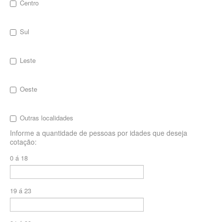
Centro
SANTA HELENA PLANO DE SAÚDE INFANTIL
Sul
SÃO CRISTOVÃO PLANO DE SAÚDE INFANTIL
SÃO MIGUEL PLANO DE SAÚDE INFANTIL
Leste
STA CASA MAUÁ PLANO DE SAÚDE INFANTIL
TOTAL MEDCARE PLANO DE SAÚDE INFANTIL
Oeste
TRASMONTANO PLANO DE SAÚDE INFANTIL
Outras localidades
ÚNICA PLANO DE SAÚDE INFANTIL
Informe a quantidade de pessoas por idades que deseja
cotação:
UNIHOSP PLANO DE SAÚDE INFANTIL
0 á 18
PLANO DE SAÚDE SÊNIOR
AMEPLAN PLANO DE SAÚDE SÊNIOR
19 á 23
BIO SAÚDE PLANO DE SAÚDE SÊNIOR
BIOVIDA PLANO DE SAÚDE SÊNIOR