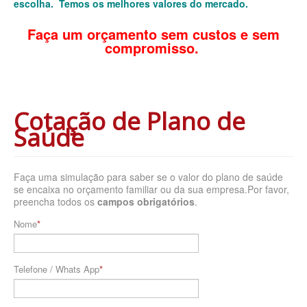
escolha. Temos os melhores valores do mercado.
SANTARIS PLANO DE SAÚDE FAMILIAR
Faça um orçamento sem custos e sem
compromisso.
SÃO CRISTOVÃO PLANO DE SAÚDE FAMILIAR
SÃO MIGUEL PLANO DE SAÚDE FAMILIAR
STA CASA MAUÁ PLANO DE SAÚDE FAMILIAR
Cotação de Plano de
TOTAL MEDCARE PLANO DE SAÚDE FAMILIAR
Saúde
TRASMONTANO PLANO DE SAÚDE FAMILIAR
ÚNICA PLANO DE SAÚDE FAMILIAR
Faça uma simulação para saber se o valor do plano de saúde
se encaixa no orçamento familiar ou da sua empresa.Por favor,
preencha todos os
UNIHOSP PLANO DE SAÚDE FAMILIAR
campos obrigatórios
.
Nome
UNIMED GUARULHOS PLANO DE SAÚDE FAMILIAR
CLASSES PLANO DE SAÚDE FAMILIAR
Telefone / Whats App
PLANO DE SAÚDE INFANTIL
AMIL PLANO DE SAÚDE INFANTIL