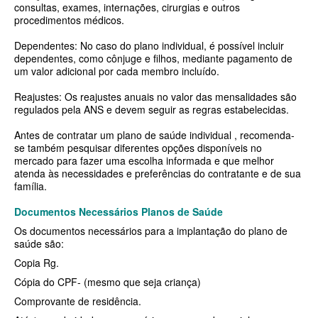
QSAUDE PLANO DE SAÚDE INDIVIDUAL
consultas, exames, internações, cirurgias e outros
procedimentos médicos.
SANTA HELENA PLANO DE SAÚDE INDIVIDUAL
Dependentes: No caso do plano individual, é possível incluir
SANTARIS PLANO DE SAÚDE INDIVIDUAL
dependentes, como cônjuge e filhos, mediante pagamento de
um valor adicional por cada membro incluído.
SÃO CRISTOVÃO PLANO DE SAÚDE INDIVIDUAL
Reajustes: Os reajustes anuais no valor das mensalidades são
regulados pela ANS e devem seguir as regras estabelecidas.
SÃO MIGUEL PLANO DE SAÚDE INDIVIDUAL
Antes de contratar um plano de saúde individual , recomenda-
STA CASA MAUÁ PLANO DE SAÚDE INDIVIDUAL
se também pesquisar diferentes opções disponíveis no
mercado para fazer uma escolha informada e que melhor
TOTAL MEDCARE PLANO DE SAÚDE INDIVIDUAL
atenda às necessidades e preferências do contratante e de sua
família.
TRASMONTANO PLANO DE SAÚDE INDIVIDUAL
Documentos Necessários Planos de Saúde
ÚNICA PLANO DE SAÚDE INDIVIDUAL
Os documentos necessários para a implantação do plano de
UNIHOSP PLANO DE SAÚDE INDIVIDUAL
saúde são:
Copia Rg.
UNIMED GUARULHOS PLANO DE SAÚDE INDIVIDUAL
Cópia do CPF- (mesmo que seja criança)
PLANO DE SAÚDE FAMILIAR
Comprovante de residência.
BLUE MED PLANO DE SAÚDE FAMILIAR