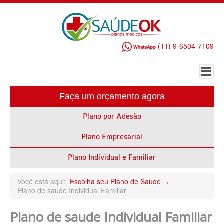
(11) 9-6504-7109
Faça um orçamento agora
HOME
Plano por Adesão
PLANO DE SAÚDE EMPRESARIAL
Plano Empresarial
ALLIANZ PLANO DE SAÚDE EMPRESARIAL
AMEPLAN PLANO DE SAÚDE EMPRESARIAL
Plano Individual e Familiar
AMIL PLANO DE SAÚDE EMPRESARIAL
Você está aqui:
Escolha seu Plano de Saúde
Plano de saude Individual Familiar
BIO SAÚDE PLANO DE SAÚDE EMPRESARIAL
Plano de saude Individual Familiar
BIOVIDA PLANO DE SAÚDE EMPRESARIAL