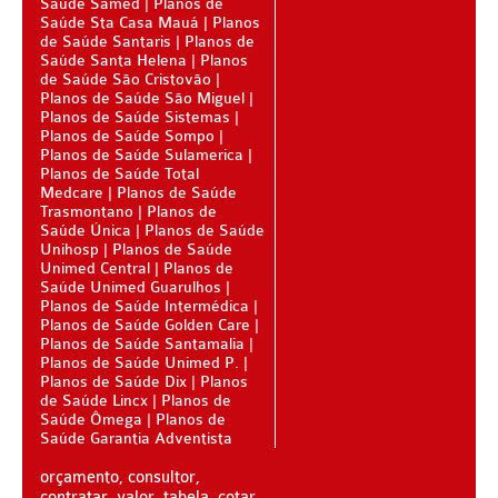
Saúde Samed
Planos de
Saúde Sta Casa Mauá
Planos
AMAPÁ - PLANO DE SAÚDE
de Saúde Santaris
Planos de
Saúde Santa Helena
Planos
de Saúde São Cristovão
AMAZONAS - PLANO DE SAÚDE
Planos de Saúde São Miguel
Planos de Saúde Sistemas
BAHIA - PLANO DE SAÚDE
Planos de Saúde Sompo
Planos de Saúde Sulamerica
CEARÁ - PLANO DE SAÚDE
Planos de Saúde Total
Medcare
Planos de Saúde
DISTRITO FEDERAL - PLANO DE SAÚDE
Trasmontano
Planos de
Saúde Única
Planos de Saúde
ESPÍRITO SANTO - PLANO DE SAÚDE
Unihosp
Planos de Saúde
Unimed Central
Planos de
GOIÁS - PLANO DE SAÚDE
Saúde Unimed Guarulhos
Planos de Saúde Intermédica
Planos de Saúde Golden Care
MARANHÃO - PLANO DE SAÚDE
Planos de Saúde Santamalia
Planos de Saúde Unimed P.
MATO GROSSO - PLANO DE SAÚDE
Planos de Saúde Dix
Planos
de Saúde Lincx
Planos de
MATO GROSSO DO SUL - PLANO DE SAÚDE
Saúde Ômega
Planos de
Saúde Garantia Adventista
MINAS GERAIS - PLANO DE SAÚDE
orçamento, consultor,
PARÁ - PLANO DE SAÚDE
contratar, valor, tabela, cotar,