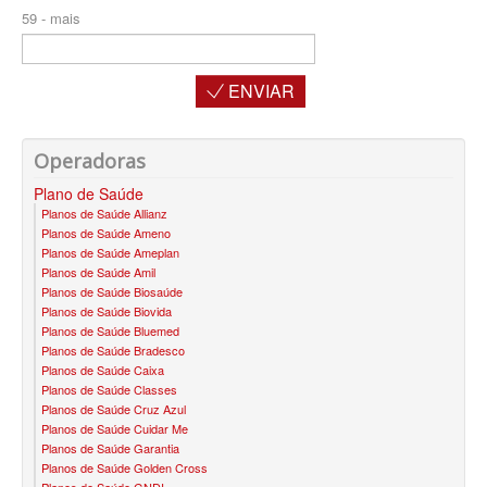
59 - mais
ÚNICA PLANO DE SAÚDE SÊNIOR
UNIHOSP PLANO DE SAÚDE SÊNIOR
ENVIAR
OPERADORAS
PLANO DE SAÚDE ALLIANZ
Operadoras
PLANO DE SAÚDE AMEPLAN
Plano de Saúde
Planos de Saúde Allianz
PLANO DE SAÚDE AMENO
Planos de Saúde Ameno
Planos de Saúde Ameplan
PLANO DE SAÚDE AMIL
Planos de Saúde Amil
Planos de Saúde Biosaúde
PLANO DE SAÚDE BIOSAÚDE
Planos de Saúde Biovida
Planos de Saúde Bluemed
PLANO DE SAÚDE BIOVIDA
Planos de Saúde Bradesco
Planos de Saúde Caixa
PLANO DE SAÚDE BLUEMED
Planos de Saúde Classes
Planos de Saúde Cruz Azul
PLANO DE SAÚDE BRADESCO
Planos de Saúde Cuidar Me
Planos de Saúde Garantia
PLANO DE SAÚDE CAIXA
Planos de Saúde Golden Cross