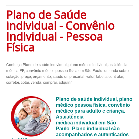
BLUE MED PLANO DE SAÚDE EMPRESARIAL
Plano de Saúde
BRADESCO PLANO DE SAÚDE EMPRESARIAL
individual - Convênio
CAIXA PLANO DE SAÚDE EMPRESARIAL
Individual - Pessoa
CLASSES PLANO DE SAÚDE EMPRESARIAL
Física
CUIDAR ME PLANO DE SAÚDE EMPRESARIAL
CRUZ AZUL PLANO DE SAÚDE EMPRESARIAL
Conheça Plano de saúde Individual, plano médico individal, assistência
médica PF, convênio médico pessoa física em São Paulo, entenda sobre
GARANTIA GS PLANO DE SAÚDE EMPRESARIAL
cotação, preço, orçamento, saúde empresarial, valor, tabela, contratar,
corretor, cotar, venda, comprar, adquirir.
GOLDEN CROSS PLANO EMPRESARIAL
GNDI PLANO DE SAÚDE EMPRESARIAL
Plano de saúde
individual
, plano
médico
pessoa física
, convênio
INTERCLINICAS PLANO DE SAÚDE EMPRESARIAL
médico para
adulto e criança
,
Assistência
KIPP PLANO DE SAÚDE EMPRESARIAL
médica
individual
em São
Paulo.
Plano individual são
MEDIAL PLANO DE SAÚDE EMPRESARIAL
acompanhados
e autenticados