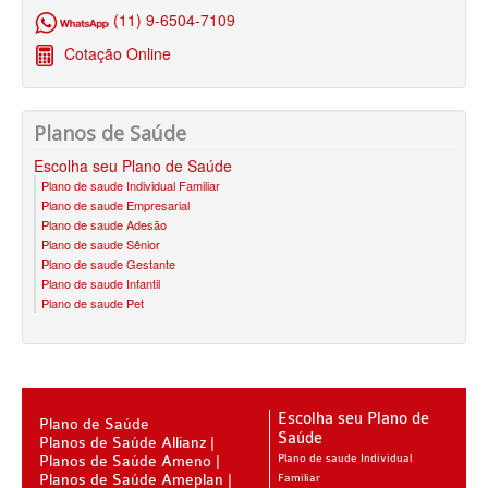
PLANO DE SAÚDE PORTO SEGURO
BLUE MED PLANO DE SAÚDE ADESÃO
(11) 9-6504-7109
PLANO DE SAÚDE QSAÚDE
BRADESCO PLANO DE SAÚDE ADESÃO
Cotação Online
PLANO DE SAÚDE PREVENT
CLASSES PLANO DE SAÚDE ADESÃO
PLANO DE SAÚDE SÃO CRISTÓVÃO
CRUZ AZUL PLANO DE SAÚDE ADESÃO
Planos de Saúde
Escolha seu Plano de Saúde
PLANO DE SAÚDE SÃO MIGUEL
CUIDAR ME PLANO DE SAÚDE ADESÃO
Plano de saude Individual Familiar
Plano de saude Empresarial
PLANO DE SAÚDE SANTA HELENA
GARANTIA GS PLANO DE SAÚDE ADESÃO
Plano de saude Adesão
Plano de saude Sênior
PLANO DE SAÚDE SANTAMALIA
GOLDEN CROSS PLANO DE SAÚDE ADESÃO
Plano de saude Gestante
Plano de saude Infantil
PLANO DE SAÚDE SOMPO
GNDI PLANO DE SAÚDE ADESÃO
Plano de saude Pet
PLANO DE SAÚDE SULAMERICA
INTERCLINICAS PLANO DE SAÚDE ADESÃO
PLANO DE SAÚDE TRANSMONTANO
MEDIAL PLANO DE SAÚDE ADESÃO
PLANO DE SAÚDE UNIHOSP
MEDICAL HEALTH PLANO DE SAÚDE ADESÃO
Escolha seu Plano de
Plano de Saúde
Saúde
Planos de Saúde Allianz
PLANO DE SAÚDE SISTEMAS
ONE HEALTH PLANO DE SAÚDE ADESÃO
Planos de Saúde Ameno
Plano de saude Individual
Planos de Saúde Ameplan
Familiar
PLANO DE SAÚDE SAMED