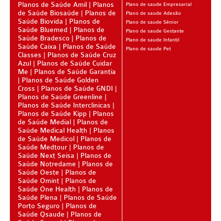
PLENA PLANO DE SAÚDE ADESÃO
Planos de Saúde Amil
Planos
Plano de saude Empresarial
de Saúde Biosaúde
Planos de
Plano de saude Adesão
PLANO DE SAÚDE UNIMED
SANTARIS PLANO DE SAÚDE ADESÃO
Saúde Biovida
Planos de
Plano de saude Sênior
Saúde Bluemed
Planos de
Plano de saude Gestante
PLANO DE SAÚDE UNIMED GUARULHOS
SANTA HELENA PLANO DE SAÚDE ADESÃO
Saúde Bradesco
Planos de
Plano de saude Infantil
Saúde Caixa
Planos de Saúde
Plano de saude Pet
Classes
Planos de Saúde Cruz
PLANO DE SAÚDE AMENO
SÃO CRISTÓVÃO PLANO DE SAÚDE ADESÃO
Azul
Planos de Saúde Cuidar
Me
Planos de Saúde Garantia
SULAMERICA PLANO DE SAÚDE ADESÃO
Planos de Saúde Golden
Cross
Planos de Saúde GNDI
TOTAL MEDCARE PLANO DE SAÚDE ADESÃO
Planos de Saúde Greenline
Planos de Saúde Interclinicas
ÚNICA PLANO DE SAÚDE ADESÃO
Planos de Saúde Kipp
Planos
de Saúde Medial
Planos de
UNIHOSP PLANO DE SAÚDE ADESÃO
Saúde Medical Health
Planos
de Saúde Medicol
Planos de
Saúde Medtour
Planos de
UNIMED CENTRAL PLANO DE SAÚDE ADESÃO
Saúde Next Seisa
Planos de
Saúde Notredame
Planos de
UNIMED GUARULHOS PLANO DE SAÚDE ADESÃO
Saúde Oeste
Planos de
Saúde Omint
Planos de
ESTADO
Saúde One Health
Planos de
Saúde Plena
Planos de Saúde
ACRE - PLANO DE SAÚDE
Porto Seguro
Planos de
Saúde Qsaude
Planos de
ALAGOAS - PLANO DE SAÚDE