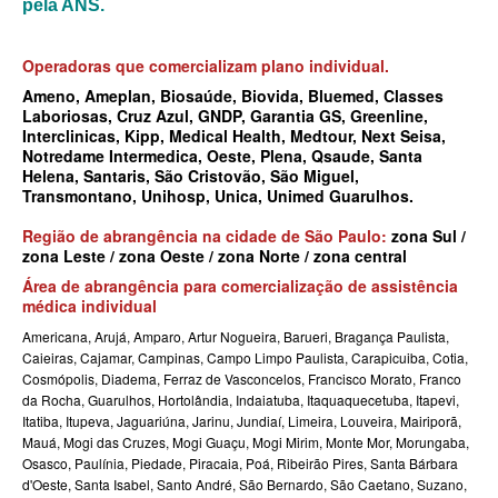
pela ANS.
MEDICAL HEALTH PLANO DE SAÚDE EMPRESARIAL
MED TOUR PLANO DE SAÚDE EMPRESARIAL
Operadoras que comercializam plano individual.
Ameno, Ameplan, Biosaúde, Biovida, Bluemed, Classes
NEXT SEISA PLANO DE SAÚDE EMPRESARIAL
Laboriosas, Cruz Azul, GNDP, Garantia GS, Greenline,
Interclinicas, Kipp, Medical Health, Medtour, Next Seisa,
NOTREDAME PLANO DE SAÚDE EMPRESARIAL
Notredame Intermedica, Oeste, Plena, Qsaude, Santa
Helena, Santaris, São Cristovão, São Miguel,
OMINT PLANO DE SAÚDE EMPRESARIAL
Transmontano, Unihosp, Unica, Unimed Guarulhos.
ONE HEALTH PLANO DE SAÚDE EMPRESARIAL
Região de abrangência na cidade de São Paulo:
zona Sul /
zona Leste / zona Oeste / zona Norte / zona central
PLENA PLANO DE SAÚDE EMPRESARIAL
Área de abrangência para comercialização de assistência
PORTO SEGURO PLANO DE SAÚDE EMPRESARIAL
médica individual
Americana, Arujá, Amparo, Artur Nogueira, Barueri, Bragança Paulista,
SAMED PLANO DE SAÚDE EMPRESARIAL
Caieiras, Cajamar, Campinas, Campo Limpo Paulista, Carapicuiba, Cotia,
Cosmópolis, Diadema, Ferraz de Vasconcelos, Francisco Morato, Franco
SANTA CASA DE MAUÁ PLANO DE SAÚDE EMPRESARIAL
da Rocha, Guarulhos, Hortolândia, Indaiatuba, Itaquaquecetuba, Itapevi,
Itatiba, Itupeva, Jaguariúna, Jarinu, Jundiaí, Limeira, Louveira, Mairiporã,
PLANO DE SAÚDE INDIVIDUAL
SANTARIS PLANO DE SAÚDE EMPRESARIAL
Mauá, Mogi das Cruzes, Mogi Guaçu, Mogi Mirim, Monte Mor, Morungaba,
Osasco, Paulínia, Piedade, Piracaia, Poá, Ribeirão Pires, Santa Bárbara
SANTA HELENA PLANO DE SAÚDE EMPRESARIAL
BIO SAÚDE PLANO DE SAÚDE INDIVIDUAL
d'Oeste, Santa Isabel, Santo André, São Bernardo, São Caetano, Suzano,