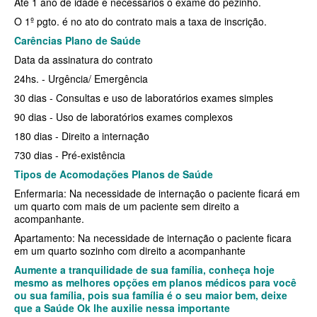
Até 1 ano de idade e necessários o exame do pezinho.
O 1º pgto. é no ato do contrato mais a taxa de inscrição.
BIOVIDA PLANO DE SAÚDE FAMILIAR
Carências Plano de Saúde
CRUZ AZUL PLANO DE SAÚDE FAMILIAR
Data da assinatura do contrato
24hs. - Urgência/ Emergência
CUIDAR ME PLANO DE SAÚDE FAMILIAR
30 dias - Consultas e uso de laboratórios exames simples
GNDI PLANO DE SAÚDE FAMILIAR
90 dias - Uso de laboratórios exames complexos
GARANTIA GS PLANO DE SAÚDE FAMILIAR
180 dias - Direito a internação
730 dias - Pré-existência
INTERCLINICAS PLANO DE SAÚDE FAMILIAR
Tipos de Acomodações Planos de Saúde
KIPP PLANO DE SAÚDE FAMILIAR
Enfermaria: Na necessidade de internação o paciente ficará em
um quarto com mais de um paciente sem direito a
MED TOUR PLANO DE SAÚDE FAMILIAR
acompanhante.
MEDICAL HEALTH PLANO DE SAÚDE FAMILIAR
Apartamento: Na necessidade de internação o paciente ficara
em um quarto sozinho com direito a acompanhante
PLENA PLANO DE SAÚDE FAMILIAR
Aumente a tranquilidade de sua família, conheça hoje
mesmo as melhores opções em
planos médicos
para você
QSAUDE PLANO DE SAÚDE FAMILIAR
ou sua família, pois sua família é o seu maior bem, deixe
que a Saúde Ok lhe auxilie nessa importante
SANTA HELENA PLANO DE SAÚDE FAMILIAR