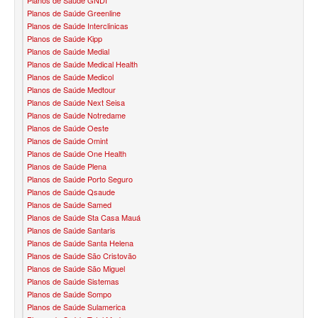
Planos de Saúde GNDI
PLANO DE SAÚDE CLASSES AACL
Planos de Saúde Greenline
Planos de Saúde Interclinicas
PLANO DE SAÚDE CUIDAR ME
Planos de Saúde Kipp
Planos de Saúde Medial
PLANO DE SAÚDE DIX
Planos de Saúde Medical Health
Planos de Saúde Medicol
PLANO DE SAÚDE GARANTIA GS SAÚDE
Planos de Saúde Medtour
Planos de Saúde Next Seisa
PLANO DE SAÚDE GARANTIA ADVENTISTA
Planos de Saúde Notredame
Planos de Saúde Oeste
Planos de Saúde Omint
PLANO DE SAÚDE GOLDEN CARE
Planos de Saúde One Health
Planos de Saúde Plena
PLANO DE SAÚDE GOLDEN CROSS
Planos de Saúde Porto Seguro
Planos de Saúde Qsaude
PLANO DE SAÚDE GNDI
Planos de Saúde Samed
Planos de Saúde Sta Casa Mauá
PLANO DE SAÚDE KIPP
Planos de Saúde Santaris
Planos de Saúde Santa Helena
PLANO DE SAÚDE INTERMÉDICA
Planos de Saúde São Cristovão
Planos de Saúde São Miguel
PLANO DE SAÚDE GREENLINE
Planos de Saúde Sistemas
Planos de Saúde Sompo
PLANO DE SAÚDE LINCX
Planos de Saúde Sulamerica