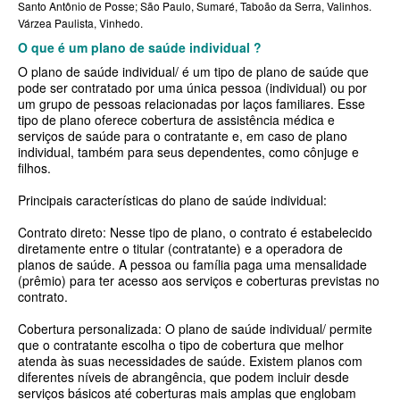
Santo Antônio de Posse; São Paulo, Sumaré, Taboão da Serra, Valinhos.
SÃO CRISTOVÃO PLANO DE SAÚDE EMPRESARIAL
BIOVIDA PLANO DE SAÚDE INDIVIDUAL
Várzea Paulista, Vinhedo.
SÃO MIGUEL PLANO DE SAÚDE EMPRESARIAL
BLUE MED PLANO DE SAÚDE INDIVIDUAL
O que é um plano de saúde individual ?
O plano de saúde individual/ é um tipo de plano de saúde que
SISTEMAS PLANO DE SAÚDE EMPRESARIAL
CLASSES PLANO DE SAÚDE INDIVIDUAL
pode ser contratado por uma única pessoa (individual) ou por
um grupo de pessoas relacionadas por laços familiares. Esse
SOMPO PLANO DE SAÚDE EMPRESARIAL
CUIDAR ME PLANO DE SAÚDE INDIVIDUAL
tipo de plano oferece cobertura de assistência médica e
serviços de saúde para o contratante e, em caso de plano
SULAMERICA PLANO DE SAÚDE EMPRESARIAL
CRUZ AZUL PLANO DE SAÚDE INDIVIDUAL
individual, também para seus dependentes, como cônjuge e
filhos.
TOTAL MEDCARE PLANO DE SAÚDE EMPRESARIAL
GARANTIA GS PLANO INDIVIDUAL
Principais características do plano de saúde individual:
TRASMONTANO PLANO DE SAÚDE EMPRESARIAL
GNDI PLANO DE SAÚDE INDIVIDUAL
Contrato direto: Nesse tipo de plano, o contrato é estabelecido
UNIHOSP PLANO DE SAÚDE EMPRESARIAL
INTERCLINICAS PLANO DE SAÚDE INDIVIDUAL
diretamente entre o titular (contratante) e a operadora de
planos de saúde. A pessoa ou família paga uma mensalidade
UNIMED CENTRAL PLANO DE SAÚDE EMPRESARIAL
KIPP PLANO DE SAÚDE INDIVIDUAL
(prêmio) para ter acesso aos serviços e coberturas previstas no
contrato.
UNIMED GUARULHOS PLANO DE SAÚDE EMPRESARIAL
MEDICAL HEALTH PLANO DE SAÚDE INDIVIDUAL
Cobertura personalizada: O plano de saúde individual/ permite
ÚNICA PLANO DE SAÚDE EMPRESARIAL
MED TOUR PLANO DE SAÚDE INDIVIDUAL
que o contratante escolha o tipo de cobertura que melhor
atenda às suas necessidades de saúde. Existem planos com
PLENA PLANO DE SAÚDE INDIVIDUAL
diferentes níveis de abrangência, que podem incluir desde
serviços básicos até coberturas mais amplas que englobam