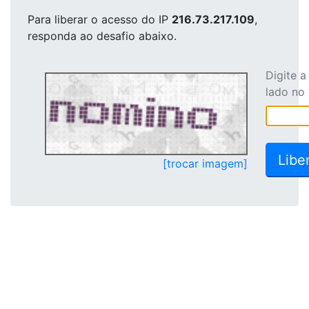
Para liberar o acesso
do IP
216.73.217.109
,
responda ao desafio abaixo.
Digite 
lado no
[trocar imagem]